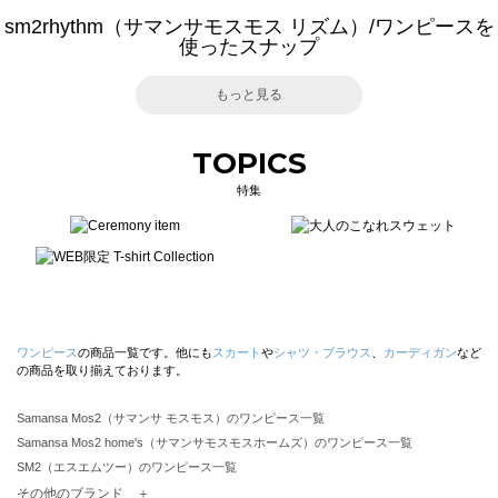
sm2rhythm（サマンサモスモス リズム）/ワンピースを
使ったスナップ
もっと見る
TOPICS
特集
ワンピース
の商品一覧です。他にも
スカート
や
シャツ・ブラウス
、
カーディガン
など
の商品を取り揃えております。
Samansa Mos2（サマンサ モスモス）のワンピース一覧
Samansa Mos2 home's（サマンサモスモスホームズ）のワンピース一覧
SM2（エスエムツー）のワンピース一覧
TSUHARU by Samansa Mos2（ツハルバイサマンサモスモス）のワンピース一覧
その他のブランド ＋