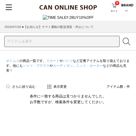
0
BRAND
カート
2026/07/29 ■【お知らせ】ヤマト運輸の配送遅延・停止について
ボトムス
の商品一覧です。
スカート
や
パンツ
など定番アイテムを取り揃えておりま
す。他にも
シャツ・ブラウス
や
カーディガン
、
ニット・セーター
などの商品も充
実！
さらに絞り込む
表示変更
アイテム数：
件
条件に一致する商品は見つかりませんでした。
お手数ですが、検索条件を変更してください。