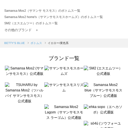
Samansa Mos2（サマンサ モスモス）のボトムス一覧
Samansa Mos2 home's（サマンサモスモスホームズ）のボトムス一覧
SM2（エスエムツー）のボトムス一覧
TSUHARU by Samansa Mos2（ツハルバイサマンサモスモス）のボトムス一覧
その他のブランド ＋
sm2rhythm（サマンサモスモス リズム）のボトムス一覧
Samansa Mos2 blue（サマンサモスモス ブルー）のボトムス一覧
BETTY'S BLUE
ボトムス
イエロー/黄色系
Samansa Mos2 Lagom（サマンサモスモス ラーゴム）のボトムス一覧
ehka sopo（エヘカソポ）のボトムス一覧
ブランド一覧
sō4ū（ソウフォーユー）のボトムス一覧
Te chichi（テチチ）のボトムス一覧
Te chichi CLASSIC（テチチ クラシック）のボトムス一覧
Te chichi TERRASSE（テチチ テラス）のボトムス一覧
Lugnoncure（ルノンキュール）のボトムス一覧
BETTY'S BLUE（べティーズブルー）のボトムス一覧
Wpc.（ワールドパーティー）のボトムス一覧