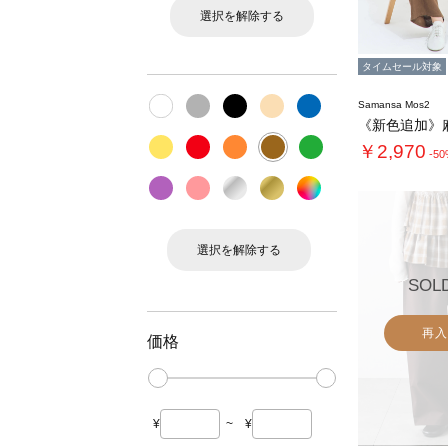
選択を解除する
タイムセール対象
Samansa Mos2
￥2,970
-5
選択を解除する
SOL
再入
価格
¥
~
¥