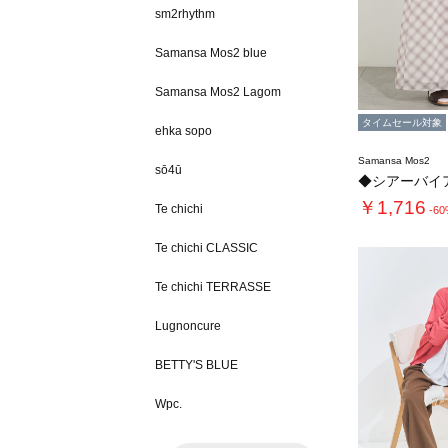
sm2rhythm
Samansa Mos2 blue
Samansa Mos2 Lagom
タイムセール対象
ehka sopo
Samansa Mos2
sō4ū
￥1,716
Te chichi
-6
Te chichi CLASSIC
Te chichi TERRASSE
Lugnoncure
BETTY'S BLUE
Wpc.