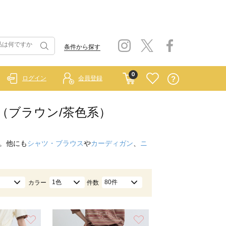
条件から探す
0
ログイン
会員登録
ムス（ブラウン/茶色系）
。他にも
シャツ・ブラウス
や
カーディガン
、
ニ
1色
80件
カラー
件数
お気に入り
お気に入り