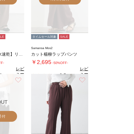
ALE
タイムセール対象
SALE
Samansa Mos2
◇【接触冷感/吸水速乾】リネンタッチイージー…
カット楊柳ラップパンツ
￥2,695
FF-
-50%OFF-
レビ
レビ
ュー
ュー
0
3.5
（1）
（2）
を見
を見
お気に入り
お気に入り
る
る
OUT
受付