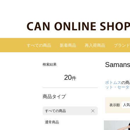
すべての商品
新着商品
再入荷商品
ブランド
Sama
検索結果
20
件
ボトムス
の商
ット・セータ
商品タイプ
人気
表示順
すべての商品
通常商品