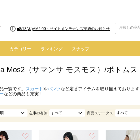
■8/13(木)AM2:00～サイトメンテナンス実施のお知らせ
カテゴリー
ランキング
スナップ
nsa Mos2（サマンサ モスモス）/ボト
品一覧です。
スカート
や
パンツ
など定番アイテムを取り揃えております
ー
などの商品も充実！
順
すべて
すべて
在庫の有無
商品ステータス
お気に入り
お気に入り