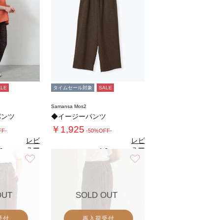
ALE
タイムセール対象
SALE
Samansa Mos2
パンツ
◆イージーパンツ
￥1,925
FF-
-50%OFF-
レビ
レビ
ュー
ュー
0
4.0
（1）
（1）
を見
を見
お気に入り
お気に入り
る
る
OUT
SOLD OUT
受付
再入荷受付