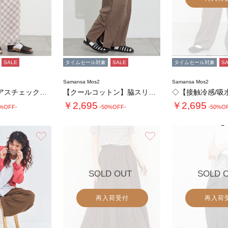
SALE
タイムセール対象
SALE
タイムセール対象
S
Samansa Mos2
Samansa Mos2
◆シアーバイアスチェックナロースカート
【クールコットン】脇スリットストレートパンツ…
￥2,695
￥2,695
0%OFF-
-50%OFF-
-50%O
5.
お気に入り
お気に入り
SOLD OUT
SOLD 
再入荷受付
再入荷