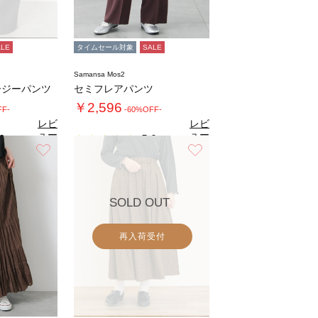
ALE
タイムセール対象
SALE
Samansa Mos2
ージーパンツ
セミフレアパンツ
￥2,596
FF-
-60%OFF-
レビ
レビ
ュー
ュー
0
5.0
（5）
（1）
を見
を見
お気に入り
お気に入り
る
る
SOLD OUT
再入荷受付