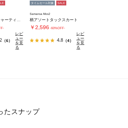
ALE
タイムセール対象
SALE
Samansa Mos2
柄アソートワッシャーティアードスカート
柄アソートタックスカート
￥2,596
FF-
-60%OFF-
レビ
レビ
ュー
ュー
2
4.8
（6）
（4）
を見
を見
る
る
使ったスナップ