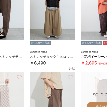
タイムセール対象
タイムセール対象
S
Samansa Mos2
Samansa Mos2
【接触冷感】ストレッチテーパードパンツ
ストレッチタックキュロットパンツ
◇花柄イージー
￥6,490
￥2,695
-50%O
レビ
ュー
4.5
5.
（2）
を見
お気に入り
お気に入り
る
SOLD 
再入荷