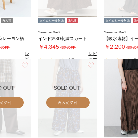
再入荷
タイムセール対象
SALE
タイムセール対象
S
Samansa Mos2
Samansa Mos2
《新色追加》麻レーヨン柄アソートパンツ
インド綿3D刺繍スカート
【吸水速乾】イ
￥4,345
￥2,200
0%OFF-
-50%OFF-
-50%O
レ
レビ
ビ
ュー
4.7
5.
（9）
ュ
を見
お気に入り
お気に入り
4.6
（31）
ー
る
を
見
る
D OUT
SOLD OUT
荷受付
再入荷受付