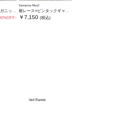
Samansa Mos2
ムバレルパンツ
裾レース×ピンタックギャザーパンツ《限定カラーあり》
￥7,150
30%OFF-
(税込)