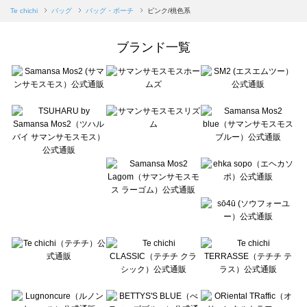
Samansa Mos2 blue（サマンサモスモス ブルー）のバッグ・ポーチ一覧
Te chichi
バッグ
バッグ・ポーチ
ピンク/桃色系
Samansa Mos2 Lagom（サマンサモスモス ラーゴム）のバッグ・ポーチ一覧
ehka sopo（エヘカソポ）のバッグ・ポーチ一覧
ブランド一覧
sō4ū（ソウフォーユー）のバッグ・ポーチ一覧
Te chichi（テチチ）のバッグ・ポーチ一覧
Te chichi CLASSIC（テチチ クラシック）のバッグ・ポーチ一覧
Te chichi TERRASSE（テチチ テラス）のバッグ・ポーチ一覧
Lugnoncure（ルノンキュール）のバッグ・ポーチ一覧
BETTY'S BLUE（べティーズブルー）のバッグ・ポーチ一覧
Wpc.（ワールドパーティー）のバッグ・ポーチ一覧