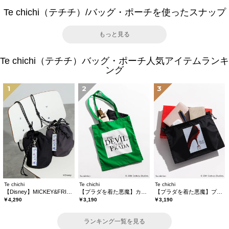
Te chichi（テチチ）/バッグ・ポーチを使ったスナップ
もっと見る
Te chichi（テチチ）バッグ・ポーチ人気アイテムランキ
ング
1
2
3
Te chichi
Te chichi
Te chichi
【Disney】MICKEY&FRIENDS/巾着バッグ
【プラダを着た悪魔】カラートートバッグ
【プラダを着た悪魔】プリントフラットポーチ
￥4,290
￥3,190
￥3,190
ランキング一覧を見る