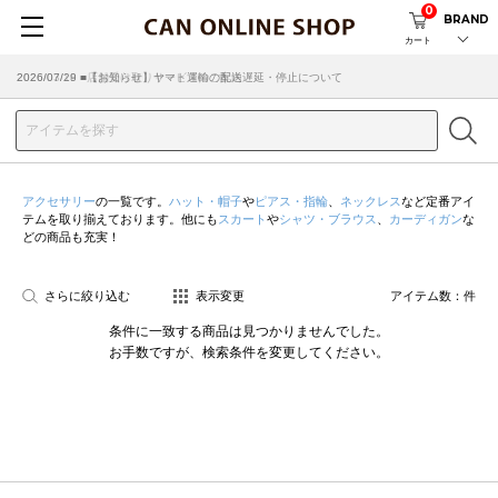
0
BRAND
カート
2026/07/29 ■【お知らせ】ヤマト運輸の配送遅延・停止について
2026/03/18 ■店舗受け取りサービスのご案内
アクセサリー
の一覧です。
ハット・帽子
や
ピアス・指輪
、
ネックレス
など定番アイ
テムを取り揃えております。他にも
スカート
や
シャツ・ブラウス
、
カーディガン
な
どの商品も充実！
さらに絞り込む
表示変更
アイテム数：
件
条件に一致する商品は見つかりませんでした。
お手数ですが、検索条件を変更してください。