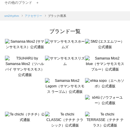
TSUHARU by Samansa Mos2（ツハルバイサマンサモスモス）のアクセサリー一覧
その他のブランド ＋
sm2rhythm（サマンサモスモス リズム）のアクセサリー一覧
Samansa Mos2 blue（サマンサモスモス ブルー）のアクセサリー一覧
sm2rhythm
アクセサリー
ブラック/黒系
Samansa Mos2 Lagom（サマンサモスモス ラーゴム）のアクセサリー一覧
ehka sopo（エヘカソポ）のアクセサリー一覧
ブランド一覧
sō4ū（ソウフォーユー）のアクセサリー一覧
Te chichi（テチチ）のアクセサリー一覧
Te chichi CLASSIC（テチチ クラシック）のアクセサリー一覧
Te chichi TERRASSE（テチチ テラス）のアクセサリー一覧
Lugnoncure（ルノンキュール）のアクセサリー一覧
BETTY'S BLUE（べティーズブルー）のアクセサリー一覧
Wpc.（ワールドパーティー）のアクセサリー一覧