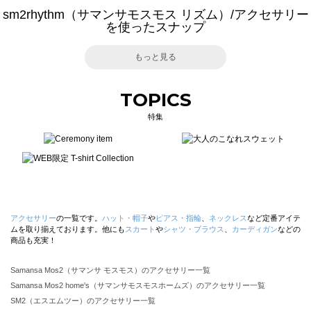
sm2rhythm（サマンサモスモス リズム）/アクセサリー
を使ったスナップ
もっと見る
TOPICS
特集
アクセサリー
の一覧です。
ハット・帽子
や
ピアス・指輪
、
ネックレス
など定番アイテ
ムを取り揃えております。他にも
スカート
や
シャツ・ブラウス
、
カーディガン
などの
商品も充実！
Samansa Mos2（サマンサ モスモス）のアクセサリー一覧
Samansa Mos2 home's（サマンサモスモスホームズ）のアクセサリー一覧
SM2（エスエムツー）のアクセサリー一覧