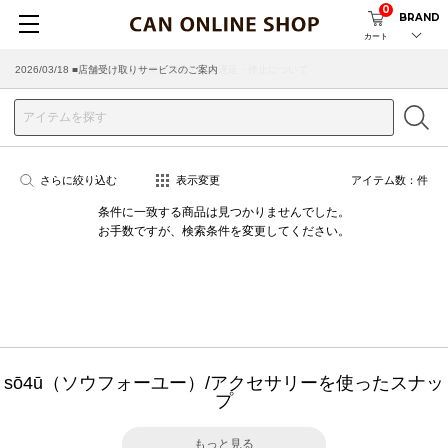
0
BRAND
カート
2026/07/29 ■【お知らせ】ヤマト運輸の配送遅延・停止について
2026/03/18 ■店舗受け取りサービスのご案内
さらに絞り込む
表示変更
アイテム数：
件
条件に一致する商品は見つかりませんでした。
お手数ですが、検索条件を変更してください。
sō4ū（ソウフォーユー）/アクセサリーを使ったスナッ
プ
もっと見る