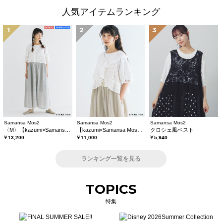
人気アイテムランキング
1
2
3
Samansa Mos2
Samansa Mos2
Samansa Mos2
〈M〉【kazumi×Samansa Mos2】キャミワンピース《WEB限定カラーあり》
【kazumi×Samansa Mos2】レースフリルブラウス
クロシェ風ベスト
￥13,200
￥11,000
￥5,940
ランキング一覧を見る
TOPICS
特集