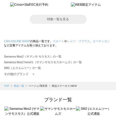
特集一覧を見る
CAN ONLINE SHOP
の商品一覧です。
スカート
や
シャツ・ブラウス
、
カーディガン
など定番アイテムを取り揃えております。
Samansa Mos2（サマンサ モスモス）の一覧
Samansa Mos2 home's（サマンサモスモスホームズ）の一覧
SM2（エスエムツー）の一覧
TSUHARU by Samansa Mos2（ツハルバイサマンサモスモス）の一覧
その他のブランド ＋
sm2rhythm（サマンサモスモス リズム）の一覧
Samansa Mos2 blue（サマンサモスモス ブルー）の一覧
TOP
商品一覧
ベージュ/薄茶系
商品ステータス:NEW
Samansa Mos2 Lagom（サマンサモスモス ラーゴム）の一覧
ehka sopo（エヘカソポ）の一覧
ブランド一覧
sō4ū（ソウフォーユー）の一覧
Te chichi（テチチ）の一覧
Te chichi CLASSIC（テチチ クラシック）の一覧