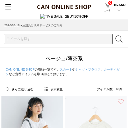
0
BRAND
カート
2026/03/18 ■店舗受け取りサービスのご案内
ベージュ/薄茶系
CAN ONLINE SHOP
の商品一覧です。
スカート
や
シャツ・ブラウス
、
カーディガ
ン
など定番アイテムを取り揃えております。
さらに絞り込む
表示変更
アイテム数：
10
件