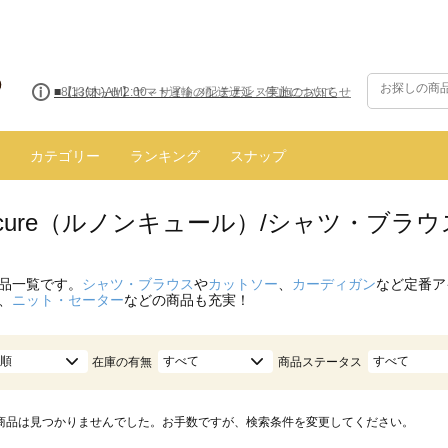
■8/13(木)AM2:00～サイトメンテナンス実施のお知らせ
カテゴリー
ランキング
スナップ
oncure（ルノンキュール）/シャツ・ブラ
品一覧です。
シャツ・ブラウス
や
カットソー
、
カーディガン
など定番ア
、
ニット・セーター
などの商品も充実！
順
すべて
すべて
在庫の有無
商品ステータス
商品は見つかりませんでした。お手数ですが、検索条件を変更してください。