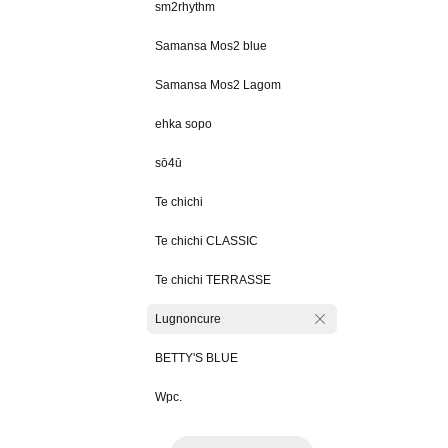
sm2rhythm
Samansa Mos2 blue
Samansa Mos2 Lagom
ehka sopo
sō4ū
Te chichi
Te chichi CLASSIC
Te chichi TERRASSE
Lugnoncure
BETTY'S BLUE
Wpc.