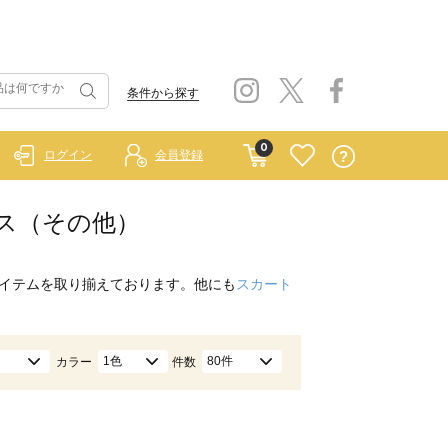
条件から探す
0
ログイン
会員登録
ウス（その他）
イテムを取り揃えております。他にも
スカート
1色
80件
カラー
件数