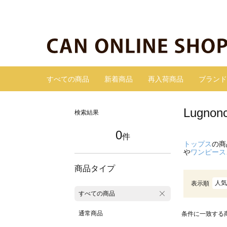
すべての商品
新着商品
再入荷商品
ブランド
Lugn
検索結果
0
件
トップス
の商
や
ワンピース
商品タイプ
人気
表示順
すべての商品
通常商品
条件に一致する