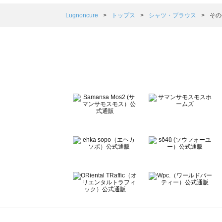
Samansa Mos2 blue（サマンサモスモス ブルー）の
Samansa Mos2 Lagom（サマンサモスモス ラーゴム
Lugnoncure
トップス
シャツ・ブラウス
その
ehka sopo（エヘカソポ）のシャツ・ブラウス一覧
sō4ū（ソウフォーユー）のシャツ・ブラウス一覧
Te chichi（テチチ）のシャツ・ブラウス一覧
Te chichi CLASSIC（テチチ クラシック）のシャツ・ブ
Te chichi TERRASSE（テチチ テラス）のシャツ・ブラ
Lugnoncure（ルノンキュール）のシャツ・ブラウス一覧
BETTY'S BLUE（べティーズブルー）のシャツ・ブラウス
Wpc.（ワールドパーティー）のシャツ・ブラウス一覧