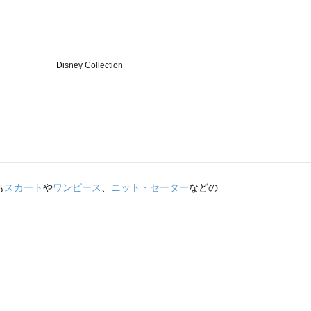
も
スカート
や
ワンピース
、
ニット・セーター
などの