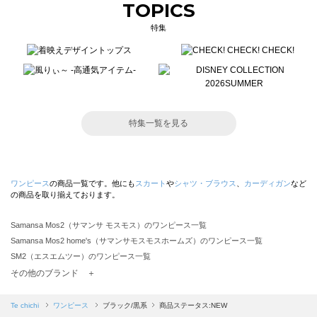
TOPICS
特集
特集一覧を見る
ワンピース
の商品一覧です。他にも
スカート
や
シャツ・ブラウス
、
カーディガン
など
の商品を取り揃えております。
Samansa Mos2（サマンサ モスモス）のワンピース一覧
Samansa Mos2 home's（サマンサモスモスホームズ）のワンピース一覧
SM2（エスエムツー）のワンピース一覧
TSUHARU by Samansa Mos2（ツハルバイサマンサモスモス）のワンピース一覧
その他のブランド ＋
sm2rhythm（サマンサモスモス リズム）のワンピース一覧
Samansa Mos2 blue（サマンサモスモス ブルー）のワンピース一覧
Te chichi
ワンピース
ブラック/黒系
商品ステータス:NEW