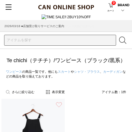
0
BRAND
カート
2026/08/04 ■8/13(木)AM2:00～サイトメンテナンス実施のお知らせ
2026/03/18 ■店舗受け取りサービスのご案内
Te chichi（テチチ）/ワンピース（ブラック/黒系）
ワンピース
の商品一覧です。他にも
スカート
や
シャツ・ブラウス
、
カーディガン
な
どの商品を取り揃えております。
さらに絞り込む
表示変更
アイテム数：
1
件
お気に入り