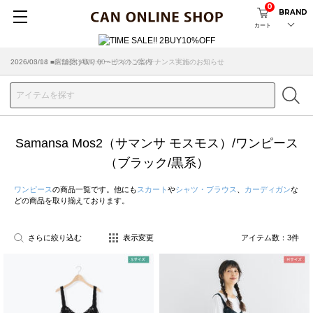
0
BRAND
カート
2026/08/04 ■8/13(木)AM2:00～サイトメンテナンス実施のお知らせ
2026/03/18 ■店舗受け取りサービスのご案内
Samansa Mos2（サマンサ モスモス）/ワンピース
（ブラック/黒系）
ワンピース
の商品一覧です。他にも
スカート
や
シャツ・ブラウス
、
カーディガン
な
どの商品を取り揃えております。
さらに絞り込む
表示変更
アイテム数：
3
件