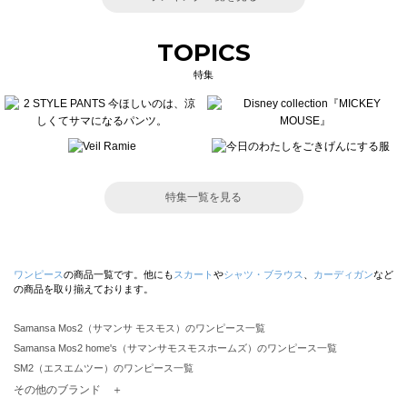
TOPICS
特集
特集一覧を見る
ワンピース
の商品一覧です。他にも
スカート
や
シャツ・ブラウス
、
カーディガン
など
の商品を取り揃えております。
Samansa Mos2（サマンサ モスモス）のワンピース一覧
Samansa Mos2 home's（サマンサモスモスホームズ）のワンピース一覧
SM2（エスエムツー）のワンピース一覧
TSUHARU by Samansa Mos2（ツハルバイサマンサモスモス）のワンピース一覧
その他のブランド ＋