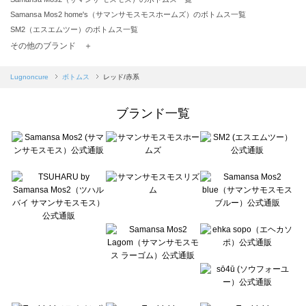
Samansa Mos2 home's（サマンサモスモスホームズ）のボトムス一覧
SM2（エスエムツー）のボトムス一覧
TSUHARU by Samansa Mos2（ツハルバイサマンサモスモス）のボトムス一覧
その他のブランド ＋
sm2rhythm（サマンサモスモス リズム）のボトムス一覧
Samansa Mos2 blue（サマンサモスモス ブルー）のボトムス一覧
Lugnoncure
ボトムス
レッド/赤系
Samansa Mos2 Lagom（サマンサモスモス ラーゴム）のボトムス一覧
ehka sopo（エヘカソポ）のボトムス一覧
ブランド一覧
sō4ū（ソウフォーユー）のボトムス一覧
Te chichi（テチチ）のボトムス一覧
Te chichi CLASSIC（テチチ クラシック）のボトムス一覧
Te chichi TERRASSE（テチチ テラス）のボトムス一覧
Lugnoncure（ルノンキュール）のボトムス一覧
BETTY'S BLUE（べティーズブルー）のボトムス一覧
Wpc.（ワールドパーティー）のボトムス一覧