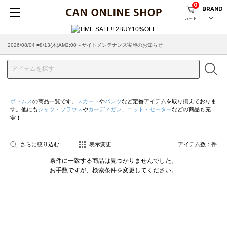
0
BRAND
カート
2026/08/04 ■8/13(木)AM2:00～サイトメンテナンス実施のお知らせ
ボトムス
の商品一覧です。
スカート
や
パンツ
など定番アイテムを取り揃えておりま
す。他にも
シャツ・ブラウス
や
カーディガン
、
ニット・セーター
などの商品も充
実！
さらに絞り込む
表示変更
アイテム数：
件
条件に一致する商品は見つかりませんでした。
お手数ですが、検索条件を変更してください。