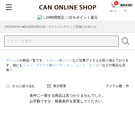
0
BRAND
カート
2026/08/04 ■8/13(木)AM2:00～サイトメンテナンス実施のお知らせ
2026/03/18 ■店舗受け取りサービスのご案内
ボトムス
の商品一覧です。
スカート
や
パンツ
など定番アイテムを取り揃えておりま
す。他にも
シャツ・ブラウス
や
カーディガン
、
ニット・セーター
などの商品も充
実！
さらに絞り込む
表示変更
アイテム数：
件
条件に一致する商品は見つかりませんでした。
お手数ですが、検索条件を変更してください。