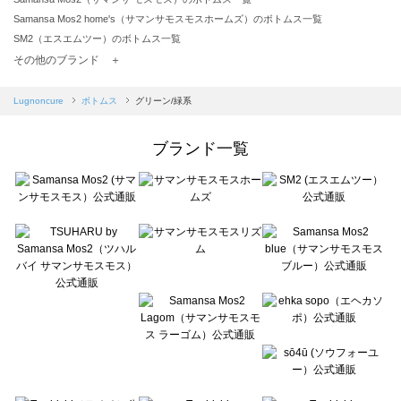
Samansa Mos2 home's（サマンサモスモスホームズ）のボトムス一覧
SM2（エスエムツー）のボトムス一覧
TSUHARU by Samansa Mos2（ツハルバイサマンサモスモス）のボトムス一覧
その他のブランド ＋
sm2rhythm（サマンサモスモス リズム）のボトムス一覧
Samansa Mos2 blue（サマンサモスモス ブルー）のボトムス一覧
Lugnoncure
ボトムス
グリーン/緑系
Samansa Mos2 Lagom（サマンサモスモス ラーゴム）のボトムス一覧
ehka sopo（エヘカソポ）のボトムス一覧
ブランド一覧
sō4ū（ソウフォーユー）のボトムス一覧
Te chichi（テチチ）のボトムス一覧
Te chichi CLASSIC（テチチ クラシック）のボトムス一覧
Te chichi TERRASSE（テチチ テラス）のボトムス一覧
Lugnoncure（ルノンキュール）のボトムス一覧
BETTY'S BLUE（べティーズブルー）のボトムス一覧
Wpc.（ワールドパーティー）のボトムス一覧