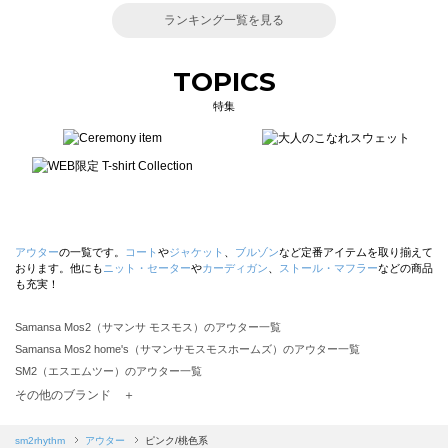
ランキング一覧を見る
TOPICS
特集
アウター
の一覧です。
コート
や
ジャケット
、
ブルゾン
など定番アイテムを取り揃えて
おります。他にも
ニット・セーター
や
カーディガン
、
ストール・マフラー
などの商品
も充実！
Samansa Mos2（サマンサ モスモス）のアウター一覧
Samansa Mos2 home's（サマンサモスモスホームズ）のアウター一覧
SM2（エスエムツー）のアウター一覧
TSUHARU by Samansa Mos2（ツハルバイサマンサモスモス）のアウター一覧
その他のブランド ＋
sm2rhythm（サマンサモスモス リズム）のアウター一覧
Samansa Mos2 blue（サマンサモスモス ブルー）のアウター一覧
sm2rhythm
アウター
ピンク/桃色系