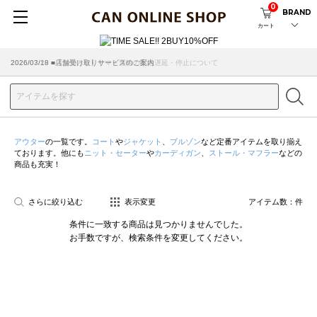
0
BRAND
カート
2026/07/29 ■【お知らせ】ヤマト運輸の配送遅延・停止について
2026/03/18 ■店舗受け取りサービスのご案内
アウター
の一覧です。
コート
や
ジャケット
、
ブルゾン
など定番アイテムを取り揃え
ております。他にも
ニット・セーター
や
カーディガン
、
ストール・マフラー
などの
商品も充実！
さらに絞り込む
表示変更
アイテム数：
件
条件に一致する商品は見つかりませんでした。
お手数ですが、検索条件を変更してください。