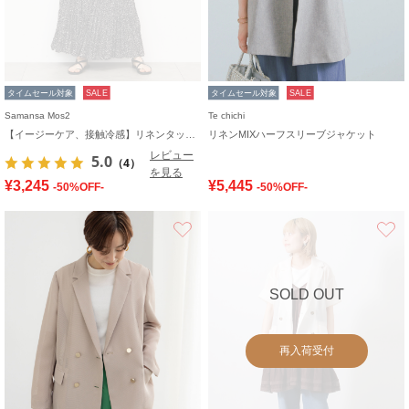
タイムセール対象
SALE
タイムセール対象
SALE
Samansa Mos2
Te chichi
【イージーケア、接触冷感】リネンタッチジャケット
リネンMIXハーフスリーブジャケット
レビュー
5.0
（4）
を見る
¥3,245
¥5,445
-50%OFF-
-50%OFF-
お気に入り
SOLD OUT
再入荷受付