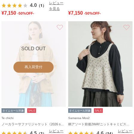
レビュー
4.0
（1）
を見る
¥7,150
¥7,150
-50%OFF-
-50%OFF-
お気に入り
SOLD OUT
再入荷受付
タイムセール対象
SALE
タイムセール対象
SALE
Te chichi
Samansa Mos2
ノーカラーサファリジャケット《2026 spring catalog item》
柄アソート前後2WAYニットキャミビスチェ
レビュー
レビュー
4.5
4.6
（2）
（14）