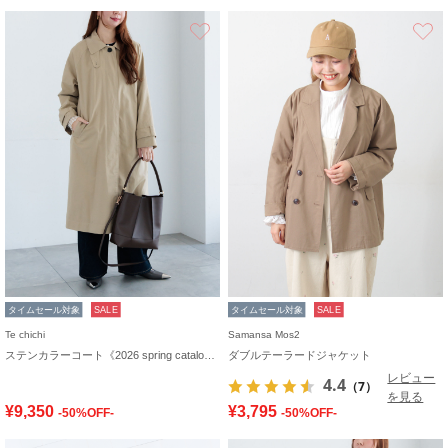
お気に入り
タイムセール対象
SALE
タイムセール対象
SALE
Te chichi
Samansa Mos2
ステンカラーコート《2026 spring catalog item》
ダブルテーラードジャケット
レビュー
4.4
（7）
を見る
¥9,350
¥3,795
-50%OFF-
-50%OFF-