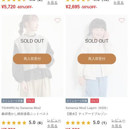
を見る
を見る
¥5,720
¥2,695
-60%OFF-
-50%OFF-
お気に入り
SOLD OUT
SOLD OUT
再入荷受付
再入荷受付
タイムセール対象
SALE
タイムセール対象
SALE
TSUHARU by Samansa Mos2
Samansa Mos2 Lagom（KIDS）
麻綿透かし柄前後着ニットベスト
【撥水】ティアードブルゾン
レビュー
レビュー
5.0
5.0
（6）
（1）
を見る
を見る