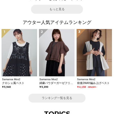
もっと見る
アウター人気アイテムランキング
1
2
3
Samansa Mos2
Samansa Mos2
Samansa Mos2
クロシェ風ベスト
綿麻パウダーガーゼフリルベスト
前後2WAY編み上げベスト
￥5,940
￥5,390
￥4,158
-30%OFF-
ランキング一覧を見る
TOPICS