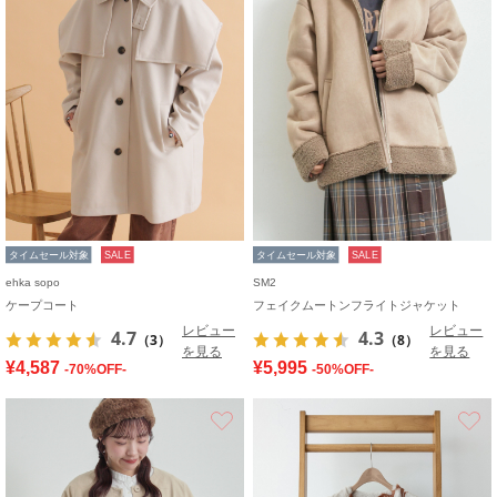
タイムセール対象
SALE
タイムセール対象
SALE
ehka sopo
SM2
ケープコート
フェイクムートンフライトジャケット
レビュー
レビュー
4.7
4.3
（3）
（8）
を見る
を見る
¥4,587
¥5,995
-70%OFF-
-50%OFF-
お気に入り