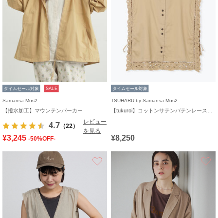
タイムセール対象
SALE
タイムセール対象
Samansa Mos2
TSUHARU by Samansa Mos2
【撥水加工】マウンテンパーカー
【tukuroi】コットンサテンバテンレースベスト
レビュー
4.7
（22）
を見る
¥3,245
¥8,250
-50%OFF-
お気に入り