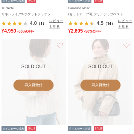
タイムセール対象
SALE
タイムセール対象
SALE
Te chichi
Samansa Mos2
リネンライクWポケットジャケット
(セットアップ可)フリルジップベスト
レビュー
レビュー
4.0
4.5
（1）
（14）
を見る
を見る
¥4,950
¥2,695
-50%OFF-
-50%OFF-
お気に入り
SOLD OUT
SOLD OUT
再入荷受付
再入荷受付
タイムセール対象
SALE
タイムセール対象
SALE