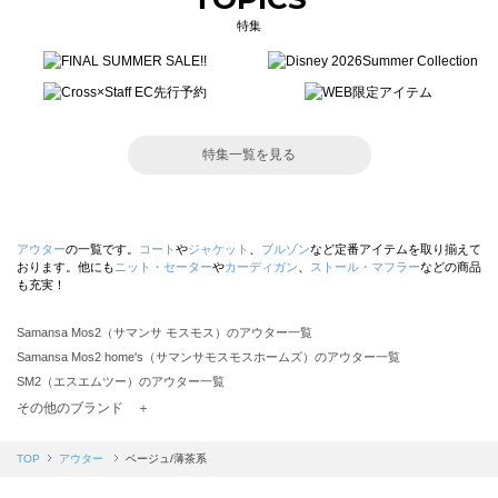
特集
特集一覧を見る
アウター
の一覧です。
コート
や
ジャケット
、
ブルゾン
など定番アイテムを取り揃えて
おります。他にも
ニット・セーター
や
カーディガン
、
ストール・マフラー
などの商品
も充実！
Samansa Mos2（サマンサ モスモス）のアウター一覧
Samansa Mos2 home's（サマンサモスモスホームズ）のアウター一覧
SM2（エスエムツー）のアウター一覧
TSUHARU by Samansa Mos2（ツハルバイサマンサモスモス）のアウター一覧
その他のブランド ＋
sm2rhythm（サマンサモスモス リズム）のアウター一覧
Samansa Mos2 blue（サマンサモスモス ブルー）のアウター一覧
TOP
アウター
ベージュ/薄茶系
Samansa Mos2 Lagom（サマンサモスモス ラーゴム）のアウター一覧