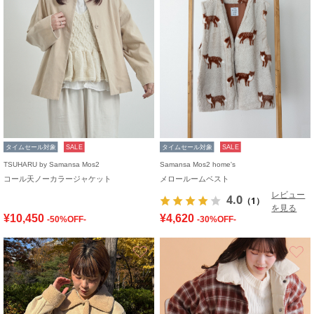
タイムセール対象
SALE
タイムセール対象
SALE
TSUHARU by Samansa Mos2
Samansa Mos2 home's
コール天ノーカラージャケット
メロールームベスト
レビュー
4.0
（1）
を見る
¥10,450
¥4,620
-50%OFF-
-30%OFF-
お気に入り