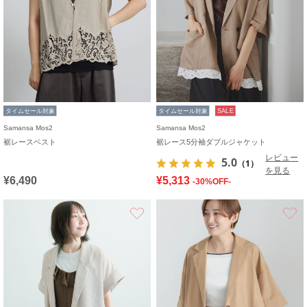
タイムセール対象
タイムセール対象
SALE
Samansa Mos2
Samansa Mos2
裾レースベスト
裾レース5分袖ダブルジャケット
レビュー
5.0
（1）
を見る
¥6,490
¥5,313
-30%OFF-
お気に入り