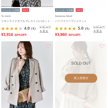
タイムセール対象
SALE
タイムセール対象
SALE
Te chichi
Samansa Mos2
リネンライクダブルブレストジレ(セットアップ可)
ハーフスリーブジャケット
レビュー
レビュー
4.0
5.0
（1）
（1）
を見る
を見る
¥3,916
¥3,960
-60%OFF-
-50%OFF-
お気に入り
SOLD OUT
再入荷受付