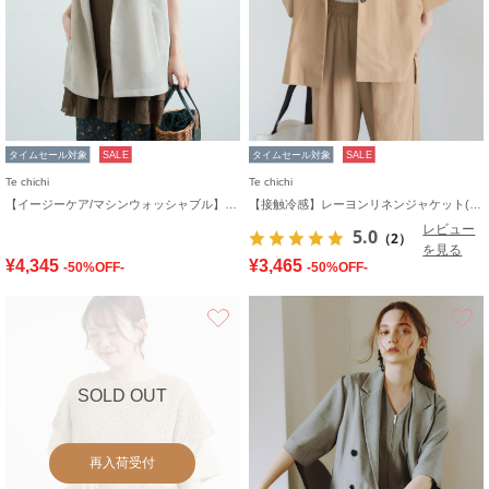
タイムセール対象
SALE
タイムセール対象
SALE
Te chichi
Te chichi
【イージーケア/マシンウォッシャブル】メッシュフレンチスリーブジャケット
【接触冷感】レーヨンリネンジャケット(セットアップ可)
レビュー
5.0
（2）
を見る
¥4,345
¥3,465
-50%OFF-
-50%OFF-
お気に入り
SOLD OUT
再入荷受付