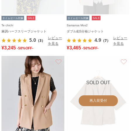
タイムセール対象
SALE
タイムセール対象
SALE
Te chichi
Samansa Mos2
麻調ハーフスリーブジャケット
ダブル釦5分袖ジャケット
レビュー
レビュー
5.0
4.9
（3）
（7）
を見る
を見る
¥3,245
¥3,465
-50%OFF-
-50%OFF-
お気に入り
SOLD OUT
再入荷受付