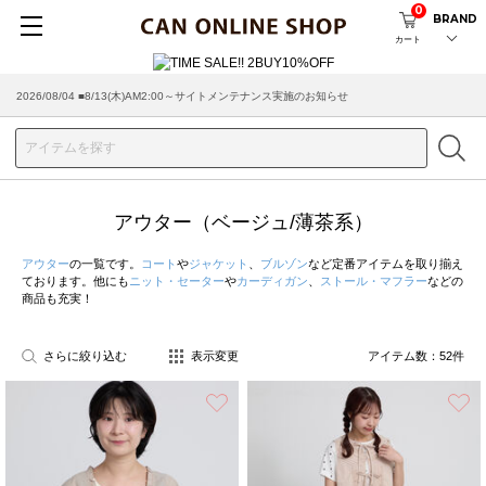
0
BRAND
カート
2026/07/29 ■【お知らせ】ヤマト運輸の配送遅延・停止について
アウター（ベージュ/薄茶系）
アウター
の一覧です。
コート
や
ジャケット
、
ブルゾン
など定番アイテムを取り揃え
ております。他にも
ニット・セーター
や
カーディガン
、
ストール・マフラー
などの
商品も充実！
さらに絞り込む
表示変更
アイテム数：
52
件
お気に入り