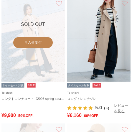
お気に入り
SOLD OUT
再入荷受付
タイムセール対象
SALE
タイムセール対象
SALE
Te chichi
Te chichi
ロングトレンチコート《2026 spring catalog item》
ロングトレンチジレ
レビュー
5.0
（3）
を見る
¥9,900
¥6,160
-50%OFF-
-60%OFF-
お気に入り