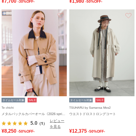
¥7,700
¥1,980
-30%OFF-
-50%OFF-
お気に入り
タイムセール対象
SALE
タイムセール対象
SALE
Te chichi
TSUHARU by Samansa Mos2
メタルバックルカバーオール《2026 spring catalog item》
ウエストドロストロングコート
レビュー
5.0
（1）
を見る
¥8,250
¥12,375
-50%OFF-
-50%OFF-