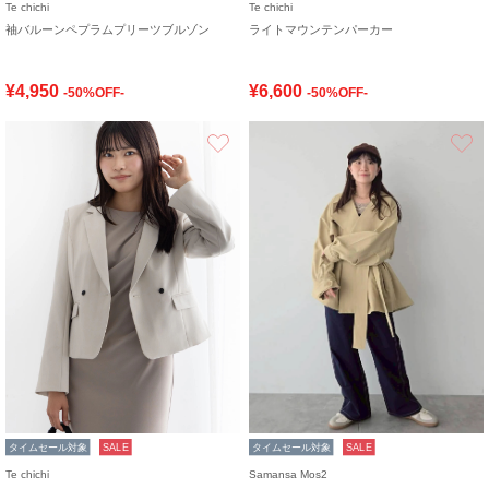
Te chichi
Te chichi
袖バルーンペプラムプリーツブルゾン
ライトマウンテンパーカー
¥4,950
¥6,600
-50%OFF-
-50%OFF-
お気に入り
タイムセール対象
SALE
タイムセール対象
SALE
Te chichi
Samansa Mos2