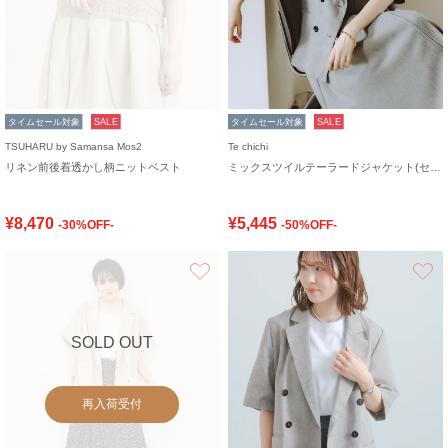
タイムセール対象
SALE
タイムセール対象
SALE
TSUHARU by Samansa Mos2
Te chichi
リネン前後着透かし柄ニットベスト
ミックスツイルテーラードジャケット(セットアップ可)《2026 SUMMER LOOK item》
¥8,470
¥5,445
-30%OFF-
-50%OFF-
お気に入り
SOLD OUT
再入荷受付