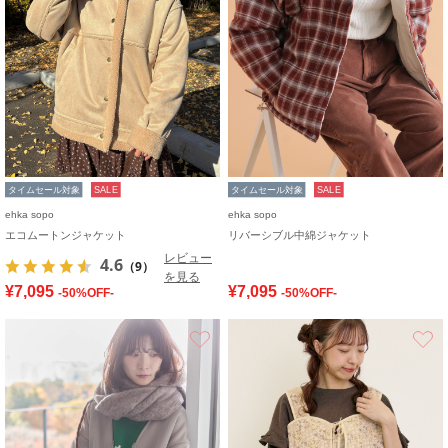
タイムセール対象
SALE
タイムセール対象
SALE
ehka sopo
ehka sopo
エコムートンジャケット
リバーシブル中綿ジャケット
レビュー
4.6
（9）
を見る
¥7,095
¥7,095
-50%OFF-
-50%OFF-
お気に入り