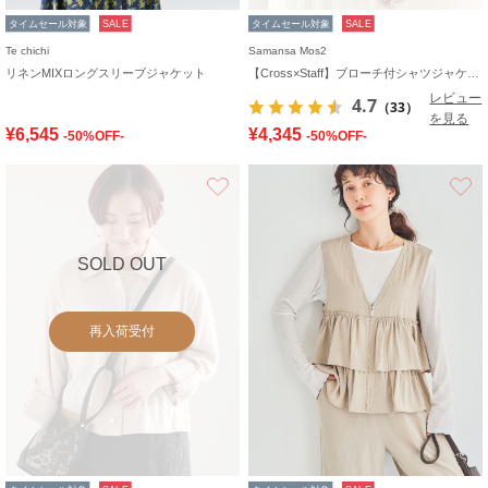
タイムセール対象
SALE
タイムセール対象
SALE
Te chichi
Samansa Mos2
リネンMIXロングスリーブジャケット
【Cross×Staff】ブローチ付シャツジャケット
レビュー
4.7
（33）
を見る
¥6,545
¥4,345
-50%OFF-
-50%OFF-
お気に入り
SOLD OUT
再入荷受付