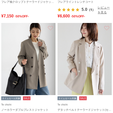
フレア袖クロップトテーラードジャケット【AOYAMA FASHION ASSOCIATION × Té chichi】
フレアライントレンチコート
レビュー
5.0
（1）
を見る
¥7,150
¥6,600
-50%OFF-
-50%OFF-
お気に入り
タイムセール対象
SALE
タイムセール対象
SALE
Te chichi
Te chichi
ノーカラーダブルブレストジャケット
デタッチベルトテーラードジャケット(セットアップ可)