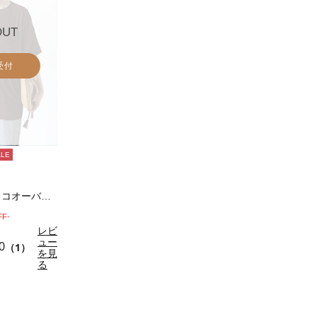
OUT
受付
ALE
シアースラブテレコオーバートップス
FF-
レビ
ュー
0
（1）
を見
る