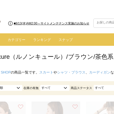
■8/13(木)AM2:00～サイトメンテナンス実施のお知らせ
■【お知らせ】ヤマト運輸の配送遅延・停止について
カテゴリー
ランキング
スナップ
oncure（ルノンキュール）/ブラウン/茶色系
 SHOP
の商品一覧です。
スカート
や
シャツ・ブラウス
、
カーディガン
な
順
すべて
すべて
在庫の有無
商品ステータス
お気に入り
お気に入り