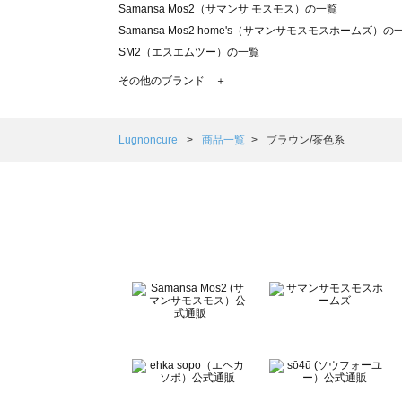
Samansa Mos2（サマンサ モスモス）の一覧
Samansa Mos2 home's（サマンサモスモスホームズ）の
SM2（エスエムツー）の一覧
TSUHARU by Samansa Mos2（ツハルバイサマンサモ
その他のブランド ＋
sm2rhythm（サマンサモスモス リズム）の一覧
Samansa Mos2 blue（サマンサモスモス ブルー）の一覧
Samansa Mos2 Lagom（サマンサモスモス ラーゴム）の
Lugnoncure
商品一覧
ブラウン/茶色系
ehka sopo（エヘカソポ）の一覧
sō4ū（ソウフォーユー）の一覧
Te chichi（テチチ）の一覧
Te chichi CLASSIC（テチチ クラシック）の一覧
Te chichi TERRASSE（テチチ テラス）の一覧
Lugnoncure（ルノンキュール）の一覧
BETTY'S BLUE（べティーズブルー）の一覧
Wpc.（ワールドパーティー）の一覧