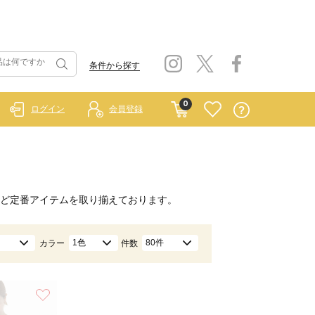
条件から探す
0
ログイン
会員登録
ど定番アイテムを取り揃えております。
1色
80件
カラー
件数
お気に入り