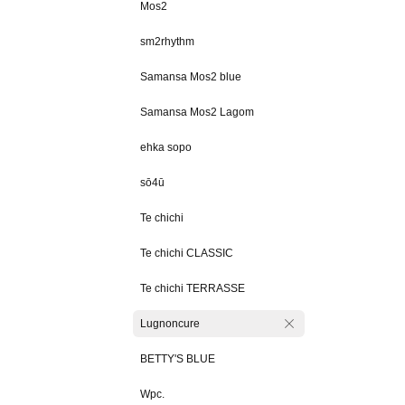
Mos2
sm2rhythm
Samansa Mos2 blue
Samansa Mos2 Lagom
ehka sopo
sō4ū
Te chichi
Te chichi CLASSIC
Te chichi TERRASSE
Lugnoncure
BETTY'S BLUE
Wpc.