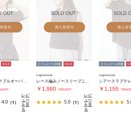
D OUT
SOLD OUT
SOLD 
荷受付
再入荷受付
再入荷
SALE
タイムセール対象
SALE
タイムセール対象
S
Lugnoncure
Lugnoncure
ヘンリーネックプルオーバーニット《2025a…
レース編みノースリーブニット
￥1,980
￥1,155
0%OFF-
-70%OFF-
-70%O
レビ
レビ
ュー
ュー
4.0
5.0
5.
（1）
（1）
を見
を見
る
る