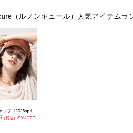
oncure（ルノンキュール）人気アイテム
5spring catalog item》
5
(税込)
-50%OFF-