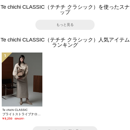
Te chichi CLASSIC（テチチ クラシック）を使ったスナ
ップ
もっと見る
Te chichi CLASSIC（テチチ クラシック）人気アイテム
ランキング
1
Te chichi CLASSIC
ブライトストライプナロースカート《2025winter catalog item》
￥8,250
-50%OFF-