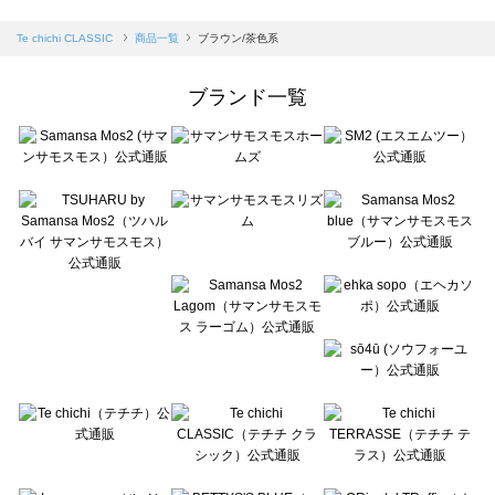
sm2rhythm（サマンサモスモス リズム）の一覧
Samansa Mos2 blue（サマンサモスモス ブルー）の一覧
Te chichi CLASSIC
商品一覧
ブラウン/茶色系
Samansa Mos2 Lagom（サマンサモスモス ラーゴム）の一覧
ehka sopo（エヘカソポ）の一覧
ブランド一覧
sō4ū（ソウフォーユー）の一覧
Te chichi（テチチ）の一覧
Te chichi CLASSIC（テチチ クラシック）の一覧
Te chichi TERRASSE（テチチ テラス）の一覧
Lugnoncure（ルノンキュール）の一覧
BETTY'S BLUE（べティーズブルー）の一覧
Wpc.（ワールドパーティー）の一覧