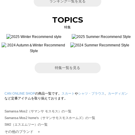
ランキング一覧を見る
TOPICS
特集
特集一覧を見る
CAN ONLINE SHOP
の商品一覧です。
スカート
や
シャツ・ブラウス
、
カーディガン
など定番アイテムを取り揃えております。
Samansa Mos2（サマンサ モスモス）の一覧
Samansa Mos2 home's（サマンサモスモスホームズ）の一覧
SM2（エスエムツー）の一覧
TSUHARU by Samansa Mos2（ツハルバイサマンサモスモス）の一覧
その他のブランド ＋