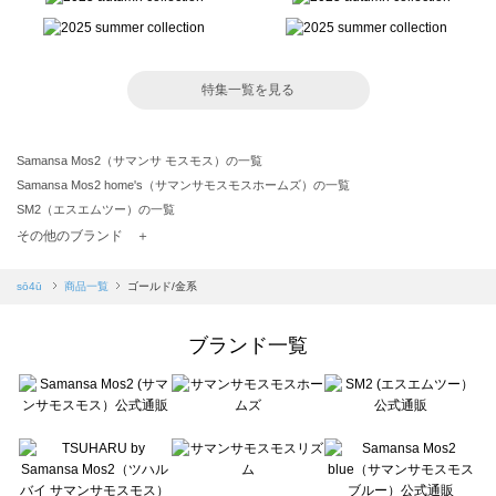
特集一覧を見る
Samansa Mos2（サマンサ モスモス）の一覧
Samansa Mos2 home's（サマンサモスモスホームズ）の一覧
SM2（エスエムツー）の一覧
TSUHARU by Samansa Mos2（ツハルバイサマンサモスモス）の一覧
その他のブランド ＋
sm2rhythm（サマンサモスモス リズム）の一覧
Samansa Mos2 blue（サマンサモスモス ブルー）の一覧
sō4ū
商品一覧
ゴールド/金系
Samansa Mos2 Lagom（サマンサモスモス ラーゴム）の一覧
ehka sopo（エヘカソポ）の一覧
ブランド一覧
sō4ū（ソウフォーユー）の一覧
Te chichi（テチチ）の一覧
Te chichi CLASSIC（テチチ クラシック）の一覧
Te chichi TERRASSE（テチチ テラス）の一覧
Lugnoncure（ルノンキュール）の一覧
BETTY'S BLUE（べティーズブルー）の一覧