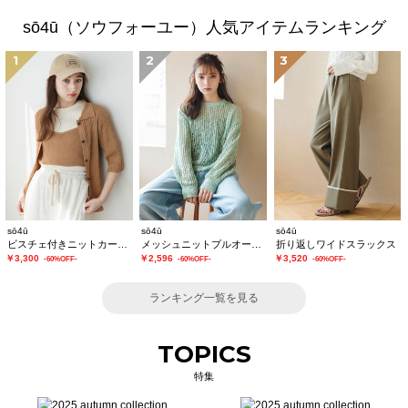
sō4ū（ソウフォーユー）人気アイテムランキング
1
2
3
sō4ū
sō4ū
sō4ū
ビスチェ付きニットカーディガン
メッシュニットプルオーバー
折り返しワイドスラックス
￥3,300
￥2,596
￥3,520
-60%OFF-
-60%OFF-
-60%OFF-
ランキング一覧を見る
TOPICS
特集