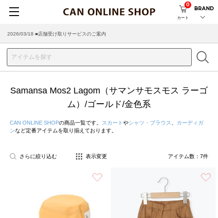
0
BRAND
カート
2026/03/18 ■店舗受け取りサービスのご案内
Samansa Mos2 Lagom（サマンサモスモス ラーゴ
ム）/ゴールド/金色系
CAN ONLINE SHOP
の商品一覧です。
スカート
や
シャツ・ブラウス
、
カーディガ
ン
など定番アイテムを取り揃えております。
さらに絞り込む
表示変更
アイテム数：
7
件
お気に入り