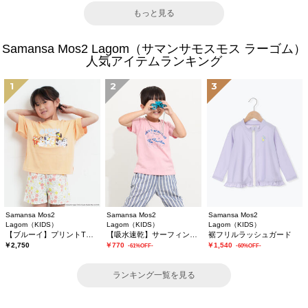
もっと見る
Samansa Mos2 Lagom（サマンサモスモス ラーゴム）
人気アイテムランキング
1
2
3
Samansa Mos2
Samansa Mos2
Samansa Mos2
Lagom（KIDS）
Lagom（KIDS）
Lagom（KIDS）
【ブルーイ】プリントTシャツ
【吸水速乾】サーフィンプリントTシャツ
裾フリルラッシュガード
￥2,750
￥770
￥1,540
-61%OFF-
-60%OFF-
ランキング一覧を見る