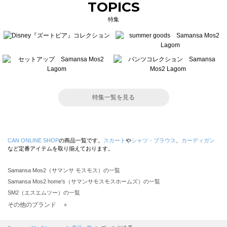
TOPICS
特集
特集一覧を見る
CAN ONLINE SHOP
の商品一覧です。
スカート
や
シャツ・ブラウス
、
カーディガン
など定番アイテムを取り揃えております。
Samansa Mos2（サマンサ モスモス）の一覧
Samansa Mos2 home's（サマンサモスモスホームズ）の一覧
SM2（エスエムツー）の一覧
TSUHARU by Samansa Mos2（ツハルバイサマンサモスモス）の一覧
その他のブランド ＋
sm2rhythm（サマンサモスモス リズム）の一覧
Samansa Mos2 blue（サマンサモスモス ブルー）の一覧