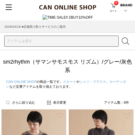
0
BRAND
カート
2026/03/18 ■店舗受け取りサービスのご案内
sm2rhythm（サマンサモスモス リズム）/グレー/灰色
系
CAN ONLINE SHOP
の商品一覧です。
スカート
や
シャツ・ブラウス
、
カーディガ
ン
など定番アイテムを取り揃えております。
さらに絞り込む
表示変更
アイテム数：
8
件
お気に入り