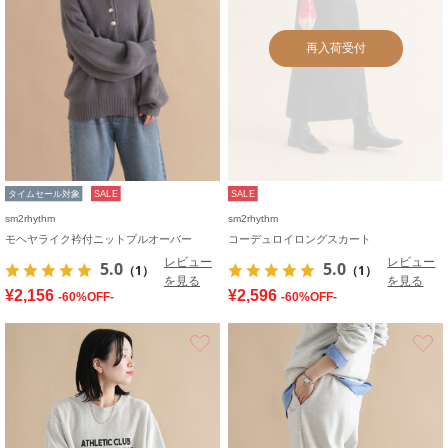
再入荷受付
タイムセール対象
SALE
SALE
sm2rhythm
sm2rhythm
モヘヤライク衿付ニットプルオーバー
コーデュロイロングスカート
レビュー
レビュー
5.0
5.0
（1）
（1）
を見る
を見る
¥2,156
¥2,596
-60%OFF-
-60%OFF-
お気に入り