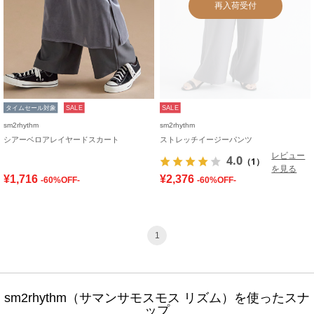
再入荷受付
タイムセール対象
SALE
SALE
sm2rhythm
sm2rhythm
シアーベロアレイヤードスカート
ストレッチイージーパンツ
レビュー
4.0
（1）
を見る
¥1,716
¥2,376
-60%OFF-
-60%OFF-
1
sm2rhythm（サマンサモスモス リズム）を使ったスナ
ップ