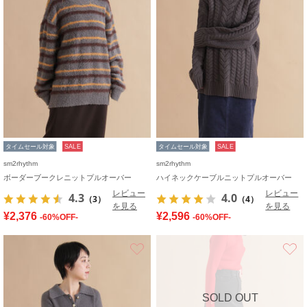
タイムセール対象
SALE
タイムセール対象
SALE
sm2rhythm
sm2rhythm
ボーダーブークレニットプルオーバー
ハイネックケーブルニットプルオーバー
レビュー
レビュー
4.3
4.0
（3）
（4）
を見る
を見る
¥2,376
¥2,596
-60%OFF-
-60%OFF-
お気に入り
SOLD OUT