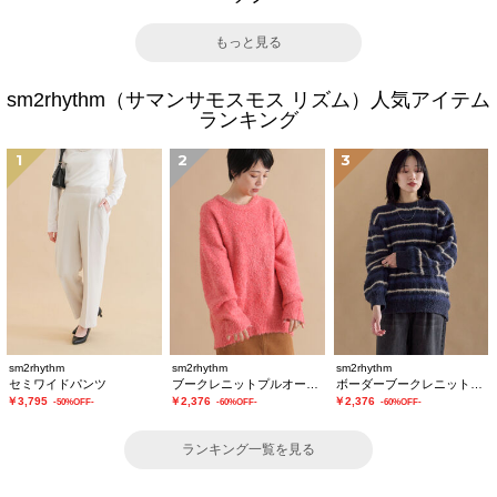
もっと見る
sm2rhythm（サマンサモスモス リズム）人気アイテム
ランキング
1
2
3
sm2rhythm
sm2rhythm
sm2rhythm
セミワイドパンツ
ブークレニットプルオーバー
ボーダーブークレニットプルオーバー
￥3,795
￥2,376
￥2,376
-50%OFF-
-60%OFF-
-60%OFF-
ランキング一覧を見る