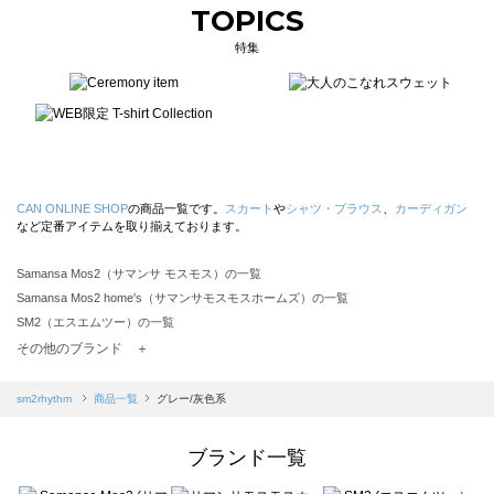
TOPICS
特集
CAN ONLINE SHOP
の商品一覧です。
スカート
や
シャツ・ブラウス
、
カーディガン
など定番アイテムを取り揃えております。
Samansa Mos2（サマンサ モスモス）の一覧
Samansa Mos2 home's（サマンサモスモスホームズ）の一覧
SM2（エスエムツー）の一覧
TSUHARU by Samansa Mos2（ツハルバイサマンサモスモス）の一覧
その他のブランド ＋
sm2rhythm（サマンサモスモス リズム）の一覧
Samansa Mos2 blue（サマンサモスモス ブルー）の一覧
sm2rhythm
商品一覧
グレー/灰色系
Samansa Mos2 Lagom（サマンサモスモス ラーゴム）の一覧
ehka sopo（エヘカソポ）の一覧
ブランド一覧
sō4ū（ソウフォーユー）の一覧
Te chichi（テチチ）の一覧