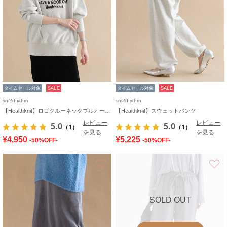
タイムセール対象
SALE
タイムセール対象
SALE
sm2rhythm
sm2rhythm
【Healthknit】ロゴクルーネックプルオーバー
【Healthknit】スウェットパンツ
レビュー
レビュー
5.0
5.0
（1）
（1）
を見る
を見る
¥4,950
¥5,225
-50%OFF-
-50%OFF-
お気に入り
SOLD OUT