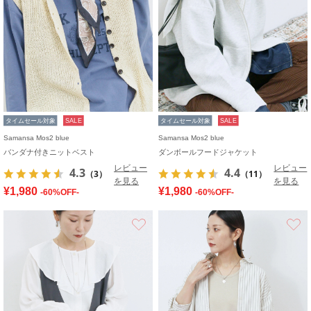
タイムセール対象
SALE
タイムセール対象
SALE
Samansa Mos2 blue
Samansa Mos2 blue
バンダナ付きニットベスト
ダンボールフードジャケット
レビュー
レビュー
4.3
4.4
（3）
（11）
を見る
を見る
¥1,980
¥1,980
-60%OFF-
-60%OFF-
お気に入り