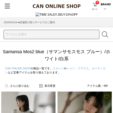
0
BRAND
カート
2026/08/04 ■8/13(木)AM2:00～サイトメンテナンス実施のお知らせ
2026/03/18 ■店舗受け取りサービスのご案内
Samansa Mos2 blue（サマンサモスモス ブルー）/ホ
ワイト/白系
CAN ONLINE SHOP
の商品一覧です。
スカート
や
シャツ・ブラウス
、
カーディガ
ン
など定番アイテムを取り揃えております。
さらに絞り込む
表示変更
アイテム数：
9
件
お気に入り