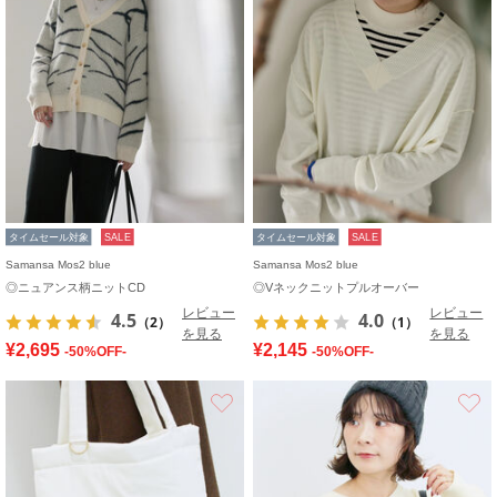
タイムセール対象
SALE
タイムセール対象
SALE
Samansa Mos2 blue
Samansa Mos2 blue
◎ニュアンス柄ニットCD
◎Vネックニットプルオーバー
レビュー
レビュー
4.5
4.0
（2）
（1）
を見る
を見る
¥2,695
¥2,145
-50%OFF-
-50%OFF-
お気に入り