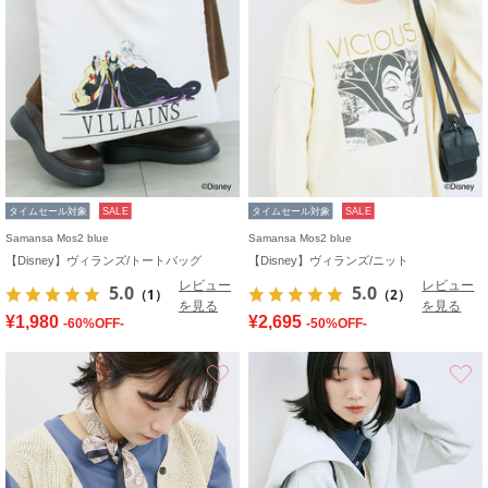
タイムセール対象
SALE
タイムセール対象
SALE
Samansa Mos2 blue
Samansa Mos2 blue
【Disney】ヴィランズ/トートバッグ
【Disney】ヴィランズ/ニット
レビュー
レビュー
5.0
5.0
（1）
（2）
を見る
を見る
¥1,980
¥2,695
-60%OFF-
-50%OFF-
お気に入り