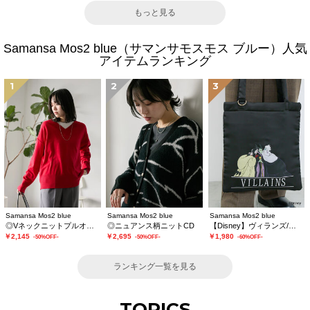
もっと見る
Samansa Mos2 blue（サマンサモスモス ブルー）人気
アイテムランキング
1
2
3
Samansa Mos2 blue
Samansa Mos2 blue
Samansa Mos2 blue
◎Vネックニットプルオーバー
◎ニュアンス柄ニットCD
【Disney】ヴィランズ/トートバッグ
￥2,145
￥2,695
￥1,980
-50%OFF-
-50%OFF-
-60%OFF-
ランキング一覧を見る
TOPICS