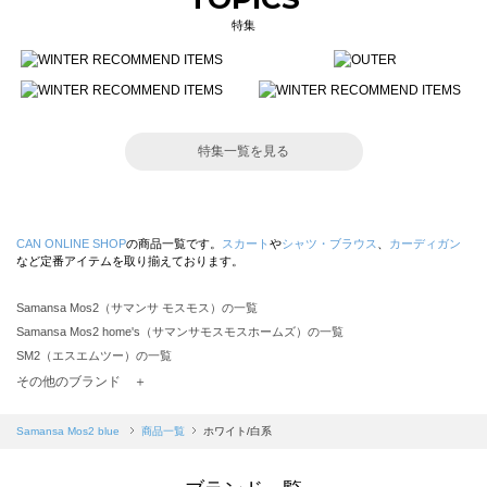
特集
特集一覧を見る
CAN ONLINE SHOP
の商品一覧です。
スカート
や
シャツ・ブラウス
、
カーディガン
など定番アイテムを取り揃えております。
Samansa Mos2（サマンサ モスモス）の一覧
Samansa Mos2 home's（サマンサモスモスホームズ）の一覧
SM2（エスエムツー）の一覧
TSUHARU by Samansa Mos2（ツハルバイサマンサモスモス）の一覧
その他のブランド ＋
sm2rhythm（サマンサモスモス リズム）の一覧
Samansa Mos2 blue（サマンサモスモス ブルー）の一覧
Samansa Mos2 blue
商品一覧
ホワイト/白系
Samansa Mos2 Lagom（サマンサモスモス ラーゴム）の一覧
ehka sopo（エヘカソポ）の一覧