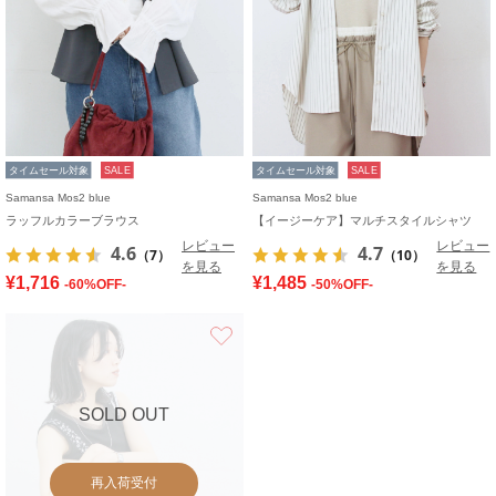
タイムセール対象
SALE
タイムセール対象
SALE
Samansa Mos2 blue
Samansa Mos2 blue
ラッフルカラーブラウス
【イージーケア】マルチスタイルシャツ
レビュー
レビュー
4.6
4.7
（7）
（10）
を見る
を見る
¥1,716
¥1,485
-60%OFF-
-50%OFF-
お気に入り
SOLD OUT
再入荷受付