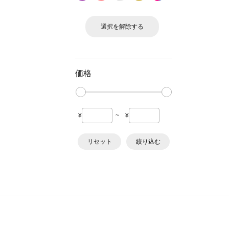
選択を解除する
価格
¥
~
¥
リセット
絞り込む