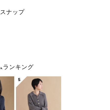
たスナップ
テムランキング
5