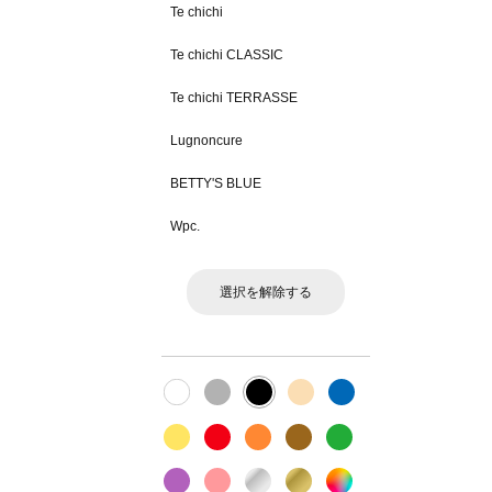
Te chichi
Te chichi CLASSIC
Te chichi TERRASSE
Lugnoncure
BETTY'S BLUE
Wpc.
選択を解除する