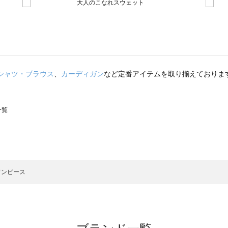
シャツ・ブラウス
、
カーディガン
など定番アイテムを取り揃えておりま
一覧
スモス）の一覧
一覧
ワンピース