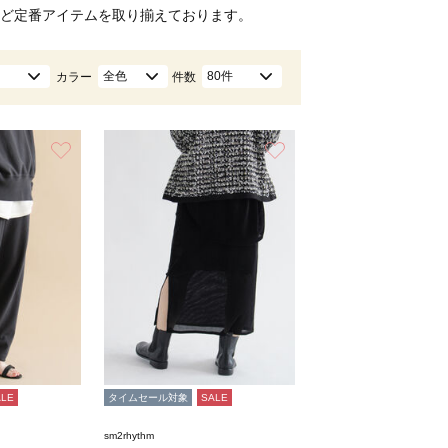
ど定番アイテムを取り揃えております。
全色
80件
カラー
件数
お気に入り
お気に入り
ALE
タイムセール対象
SALE
sm2rhythm