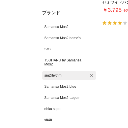
セミワイドパ
￥3,795
-5
ブランド
Samansa Mos2
Samansa Mos2 home's
SM2
TSUHARU by Samansa
Mos2
sm2rhythm
Samansa Mos2 blue
Samansa Mos2 Lagom
ehka sopo
sō4ū