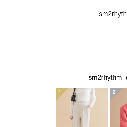
sm2r
sm2rhy
1
2