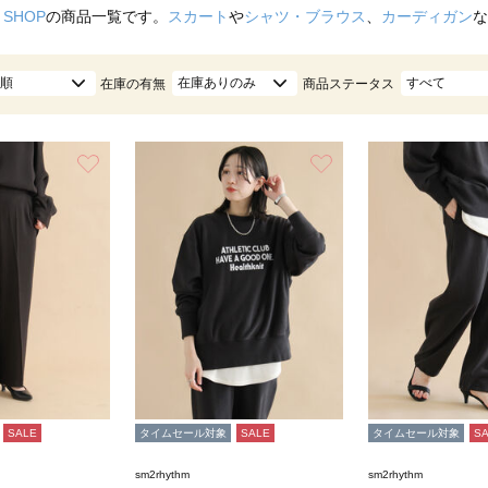
 SHOP
の商品一覧です。
スカート
や
シャツ・ブラウス
、
カーディガン
な
順
在庫ありのみ
すべて
在庫の有無
商品ステータス
お気に入り
お気に入り
SALE
タイムセール対象
SALE
タイムセール対象
S
sm2rhythm
sm2rhythm