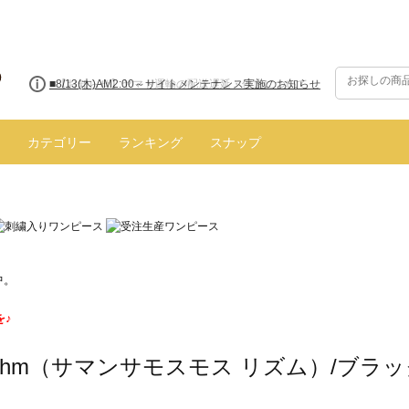
■【お知らせ】ヤマト運輸の配送遅延・停止について
カテゴリー
ランキング
スナップ
中。
を♪
hythm（サマンサモスモス リズム）/ブラッ