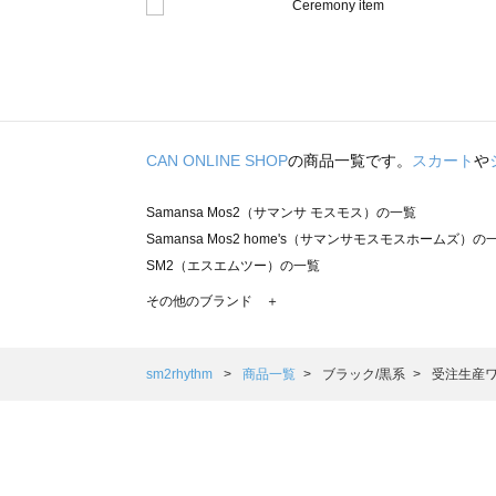
CAN ONLINE SHOP
の商品一覧です。
スカート
や
Samansa Mos2（サマンサ モスモス）の一覧
Samansa Mos2 home's（サマンサモスモスホームズ）の
SM2（エスエムツー）の一覧
TSUHARU by Samansa Mos2（ツハルバイサマンサモ
その他のブランド ＋
sm2rhythm（サマンサモスモス リズム）の一覧
Samansa Mos2 blue（サマンサモスモス ブルー）の一覧
Samansa Mos2 Lagom（サマンサモスモス ラーゴム）の
sm2rhythm
商品一覧
ブラック/黒系
受注生産
ehka sopo（エヘカソポ）の一覧
sō4ū（ソウフォーユー）の一覧
Te chichi（テチチ）の一覧
Te chichi CLASSIC（テチチ クラシック）の一覧