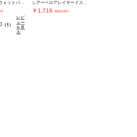
【Healthknit】スウェットパンツ
シアーベロアレイヤードスカート
￥1,716
FF-
-60%OFF-
レビ
ュー
0
（1）
を見
る