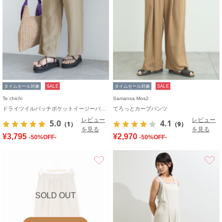
タイムセール対象
SALE
タイムセール対象
SALE
Te chichi
Samansa Mos2
ドライツイルパッチポケットイージーパンツ
てろっとカーブパンツ
レビュー
レビュー
5.0
4.1
（1）
（9）
を見る
を見る
¥3,795
¥2,970
-50%OFF-
-50%OFF-
お気に入り
SOLD OUT