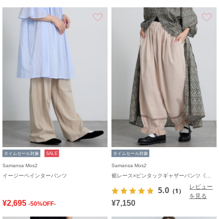
お気に入り
タイムセール対象
SALE
タイムセール対象
Samansa Mos2
Samansa Mos2
イージーペインターパンツ
裾レース×ピンタックギャザーパンツ《限定カラーあり》
レビュー
5.0
（1）
を見る
¥2,695
¥7,150
-50%OFF-