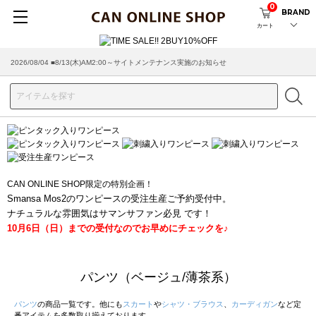
0
BRAND
カート
2026/08/04 ■8/13(木)AM2:00～サイトメンテナンス実施のお知らせ
2026/07/29 ■【お知らせ】ヤマト運輸の配送遅延・停止について
CAN ONLINE SHOP限定の特別企画！
Smansa Mos2のワンピースの受注生産ご予約受付中。
ナチュラルな雰囲気はサマンサファン必見 です！
10月6日（日）までの受付なのでお早めにチェックを♪
パンツ（ベージュ/薄茶系）
パンツ
の商品一覧です。他にも
スカート
や
シャツ・ブラウス
、
カーディガン
など定
番アイテムを多数取り揃えております。