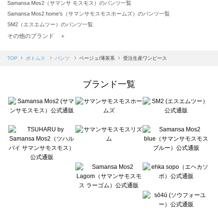
Samansa Mos2（サマンサ モスモス）のパンツ一覧
Samansa Mos2 home's（サマンサモスモスホームズ）のパンツ一覧
SM2（エスエムツー）のパンツ一覧
TSUHARU by Samansa Mos2（ツハルバイサマンサモスモス）のパンツ一覧
その他のブランド ＋
sm2rhythm（サマンサモスモス リズム）のパンツ一覧
Samansa Mos2 blue（サマンサモスモス ブルー）のパンツ一覧
TOP
ボトムス
パンツ
ベージュ/薄茶系
受注生産ワンピース
Samansa Mos2 Lagom（サマンサモスモス ラーゴム）のパンツ一覧
ehka sopo（エヘカソポ）のパンツ一覧
ブランド一覧
sō4ū（ソウフォーユー）のパンツ一覧
Te chichi（テチチ）のパンツ一覧
Te chichi CLASSIC（テチチ クラシック）のパンツ一覧
Te chichi TERRASSE（テチチ テラス）のパンツ一覧
Lugnoncure（ルノンキュール）のパンツ一覧
BETTY'S BLUE（べティーズブルー）のパンツ一覧
Wpc.（ワールドパーティー）のパンツ一覧