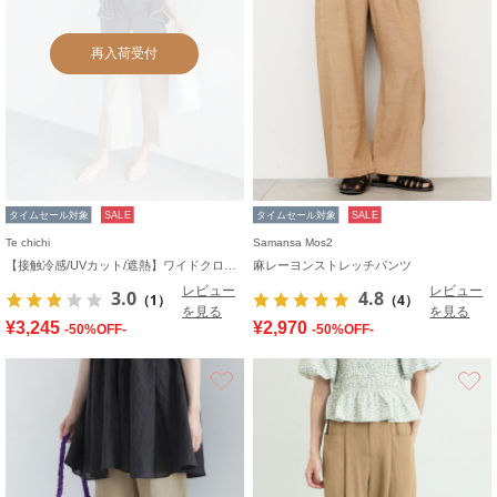
再入荷受付
タイムセール対象
SALE
タイムセール対象
SALE
Te chichi
Samansa Mos2
【接触冷感/UVカット/遮熱】ワイドクロップトパンツ
麻レーヨンストレッチパンツ
レビュー
レビュー
3.0
4.8
（1）
（4）
を見る
を見る
¥3,245
¥2,970
-50%OFF-
-50%OFF-
お気に入り