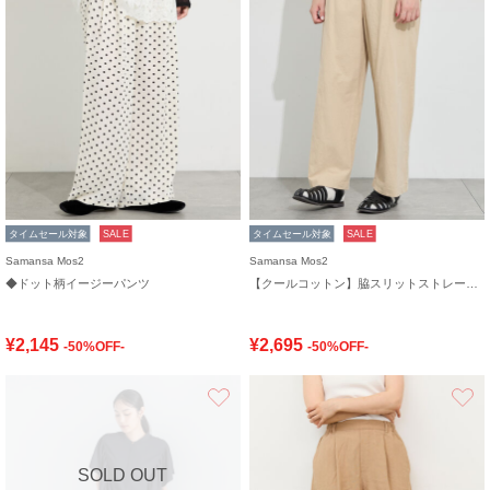
タイムセール対象
SALE
タイムセール対象
SALE
Samansa Mos2
Samansa Mos2
◆ドット柄イージーパンツ
【クールコットン】脇スリットストレートパンツ
¥2,145
¥2,695
-50%OFF-
-50%OFF-
お気に入り
SOLD OUT