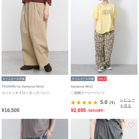
タイムセール対象
タイムセール対象
SALE
TSUHARU by Samansa Mos2
Samansa Mos2
コットンナイロンタックパンツ
◇花柄イージーパンツ
レビュー
5.0
（1）
を見る
¥16,500
¥2,695
-50%OFF-
お気に入り