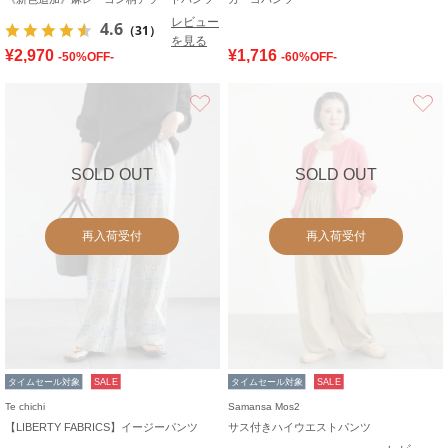
レビュー
4.6
（31）
を見る
¥2,970
¥1,716
-50%OFF-
-60%OFF-
お気に入り
SOLD OUT
SOLD OUT
再入荷受付
再入荷受付
タイムセール対象
SALE
タイムセール対象
SALE
Te chichi
Samansa Mos2
【LIBERTY FABRICS】イージーパンツ
サス付きハイウエストパンツ