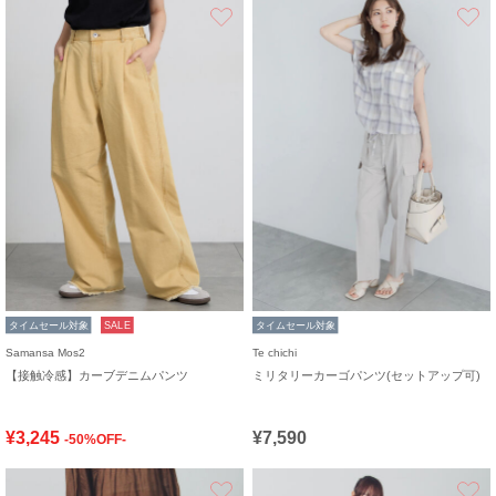
お気に入り
タイムセール対象
SALE
タイムセール対象
Samansa Mos2
Te chichi
【接触冷感】カーブデニムパンツ
ミリタリーカーゴパンツ(セットアップ可)
¥3,245
¥7,590
-50%OFF-
お気に入り