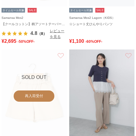
タイムセール対象
SALE
タイムセール対象
SALE
Samansa Mos2
Samansa Mos2 Lagom（KIDS）
【クールコットン】柄アソートテーパードパンツ
☆ショート丈ひんやりパンツ
レビュー
4.8
（8）
を見る
¥2,695
¥1,100
-50%OFF-
-60%OFF-
お気に入り
SOLD OUT
再入荷受付