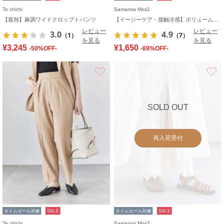
Te chichi
Samansa Mos2
【遮熱】麻調ワイドクロップトパンツ
【イージーケア・接触冷感】ボリュームワイドパンツ
レビュー
レビュー
3.0
4.9
（1）
（7）
を見る
を見る
¥3,245
¥1,650
-50%OFF-
-69%OFF-
お気に入り
SOLD OUT
再入荷受付
タイムセール対象
SALE
タイムセール対象
SALE
Te chichi
Samansa Mos2