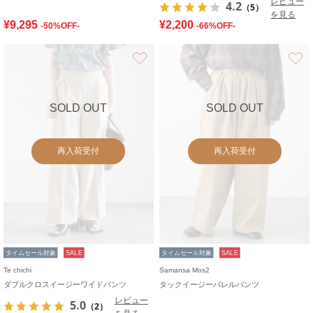
レビュー
4.2
（5）
を見る
¥9,295
¥2,200
-50%OFF-
-66%OFF-
お気に入り
SOLD OUT
SOLD OUT
再入荷受付
再入荷受付
タイムセール対象
SALE
タイムセール対象
SALE
Te chichi
Samansa Mos2
ダブルクロスイージーワイドパンツ
タックイージーバレルパンツ
レビュー
5.0
（2）