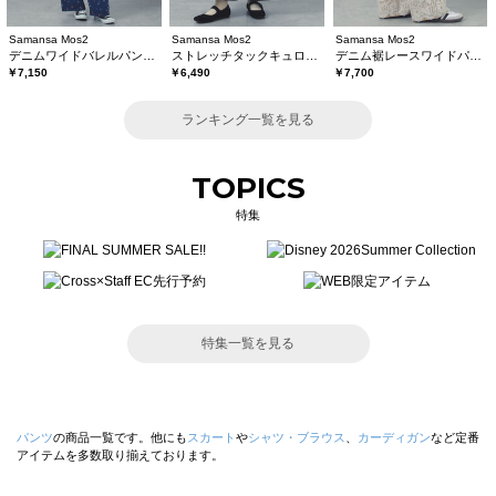
Samansa Mos2
Samansa Mos2
Samansa Mos2
デニムワイドバレルパンツ〈WEB限定SS・XLサイズ〉
ストレッチタックキュロットパンツ
デニム裾レースワイドパンツ
￥7,150
￥6,490
￥7,700
ランキング一覧を見る
TOPICS
特集
特集一覧を見る
パンツ
の商品一覧です。他にも
スカート
や
シャツ・ブラウス
、
カーディガン
など定番
アイテムを多数取り揃えております。