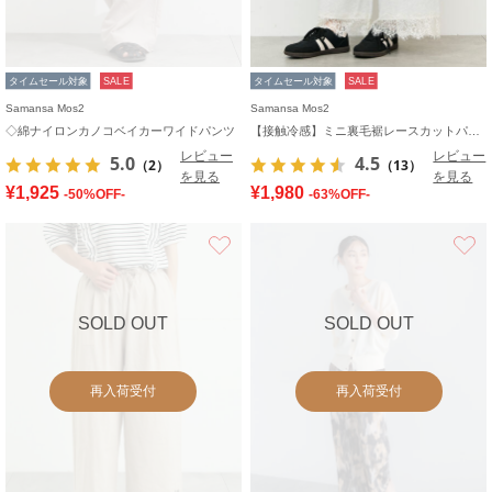
タイムセール対象
SALE
タイムセール対象
SALE
Samansa Mos2
Samansa Mos2
◇綿ナイロンカノコベイカーワイドパンツ
【接触冷感】ミニ裏毛裾レースカットパンツ
レビュー
レビュー
5.0
4.5
（2）
（13）
を見る
を見る
¥1,925
¥1,980
-50%OFF-
-63%OFF-
お気に入り
SOLD OUT
SOLD OUT
再入荷受付
再入荷受付