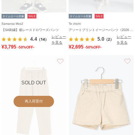
タイムセール対象
SALE
タイムセール対象
SALE
Samansa Mos2
Te chichi
【SA刺繍】裾レースドロワーズパンツ
アソートプリントイージーパンツ《2026 SUMMER LOOK item》
レビュー
レビュー
4.4
5.0
（14）
（2）
を見る
を見る
¥3,795
¥2,695
-50%OFF-
-50%OFF-
お気に入り
SOLD OUT
再入荷受付