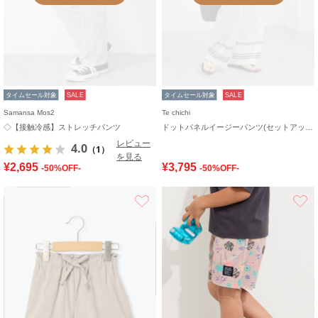
タイムセール対象
SALE
タイムセール対象
SALE
Samansa Mos2
Te chichi
◇【接触冷感】ストレッチパンツ
ドットパネルイージーパンツ(セットアップ可)
レビュー
4.0
（1）
を見る
¥2,695
¥3,795
-50%OFF-
-50%OFF-
お気に入り