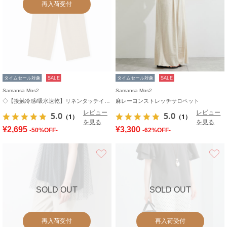
再入荷受付
タイムセール対象
SALE
タイムセール対象
SALE
Samansa Mos2
Samansa Mos2
◇【接触冷感/吸水速乾】リネンタッチイージーパンツ
麻レーヨンストレッチサロペット
レビュー
レビュー
5.0
5.0
（1）
（1）
を見る
を見る
¥2,695
¥3,300
-50%OFF-
-62%OFF-
お気に入り
SOLD OUT
SOLD OUT
再入荷受付
再入荷受付