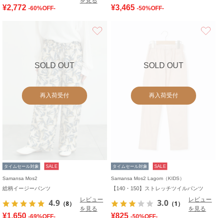
を見る
¥2,772
¥3,465
-60%OFF-
-50%OFF-
お気に入り
SOLD OUT
SOLD OUT
再入荷受付
再入荷受付
タイムセール対象
SALE
タイムセール対象
SALE
Samansa Mos2
Samansa Mos2 Lagom（KIDS）
総柄イージーパンツ
【140・150】ストレッチツイルパンツ
レビュー
レビュー
4.9
3.0
（8）
（1）
を見る
を見る
¥1,650
¥825
-69%OFF-
-50%OFF-