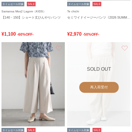
タイムセール対象
SALE
タイムセール対象
SALE
Samansa Mos2 Lagom（KIDS）
Te chichi
【140・150】ショート丈ひんやりパンツ
セミワイドイージーパンツ《2026 SUMMER LOOK item》
¥1,100
¥2,970
-60%OFF-
-50%OFF-
お気に入り
SOLD OUT
再入荷受付
タイムセール対象
SALE
タイムセール対象
SALE