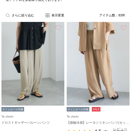
さらに絞り込む
表示変更
アイテム数：
83
件
お気に入り
タイムセール対象
タイムセール対象
SALE
Te chichi
Te chichi
ドロストギャザーバルーンパンツ
【接触冷感】レーヨンリネンパンツ(セットアップ可)
レビュー