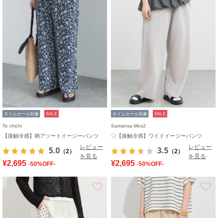
タイムセール対象
SALE
タイムセール対象
SALE
Te chichi
Samansa Mos2
【接触冷感】柄アソートイージーパンツ
◇【接触冷感】ワイドイージーパンツ
レビュー
レビュー
5.0
3.5
（2）
（2）
を見る
を見る
¥2,695
¥2,695
-50%OFF-
-50%OFF-
お気に入り