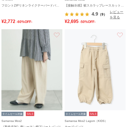
フロントZIPリネンライクテーパードパンツ(セットアップ可)
【接触冷感】裾スカラップレースカットペチパンツ
レビュー
4.9
（9）
を見る
¥2,772
¥2,695
-60%OFF-
-50%OFF-
お気に入り
タイムセール対象
SALE
タイムセール対象
SALE
Samansa Mos2
Samansa Mos2 Lagom（KIDS）
《新色追加》麻レーヨン柄アソートパンツ
カーゴパンツ