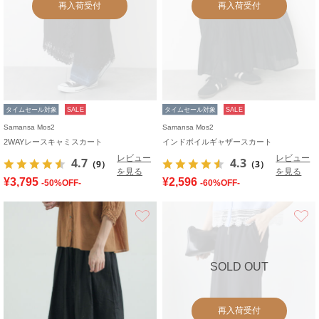
再入荷受付
再入荷受付
タイムセール対象
SALE
タイムセール対象
SALE
Samansa Mos2
Samansa Mos2
2WAYレースキャミスカート
インドボイルギャザースカート
レビュー
レビュー
4.7
4.3
（9）
（3）
を見る
を見る
¥3,795
¥2,596
-50%OFF-
-60%OFF-
お気に入り
SOLD OUT
再入荷受付