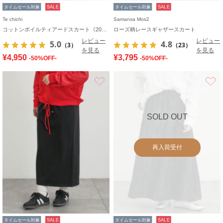
タイムセール対象
SALE
タイムセール対象
SALE
Te chichi
Samansa Mos2
コットンボイルティアードスカート《2026 spring catalog item》
ローズ柄レースギャザースカート
レビュー
レビュー
5.0
4.8
（3）
（23）
を見る
を見る
¥4,950
¥3,795
-50%OFF-
-50%OFF-
お気に入り
SOLD OUT
再入荷受付
タイムセール対象
SALE
タイムセール対象
SALE