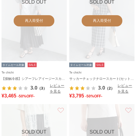
SOLD OUT
SOLD OUT
再入荷受付
再入荷受付
タイムセール対象
SALE
タイムセール対象
SALE
Te chichi
Te chichi
【接触冷感】シアーフレアイージースカート
サッカーチェックナロースカート(セットアップ可)
レビュー
レビュー
3.0
3.0
（3）
（2）
を見る
を見る
¥3,465
¥3,795
-50%OFF-
-50%OFF-
お気に入り
SOLD OUT
SOLD OUT