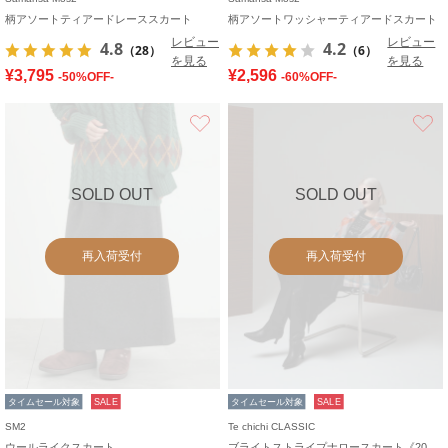
柄アソートティアードレーススカート
柄アソートワッシャーティアードスカート
レビュー
レビュー
4.8
4.2
（28）
（6）
を見る
を見る
¥3,795
¥2,596
-50%OFF-
-60%OFF-
お気に入り
SOLD OUT
SOLD OUT
再入荷受付
再入荷受付
タイムセール対象
SALE
タイムセール対象
SALE
SM2
Te chichi CLASSIC
ウールライクスカート
ブライトストライプナロースカート《2025winter catalog item》