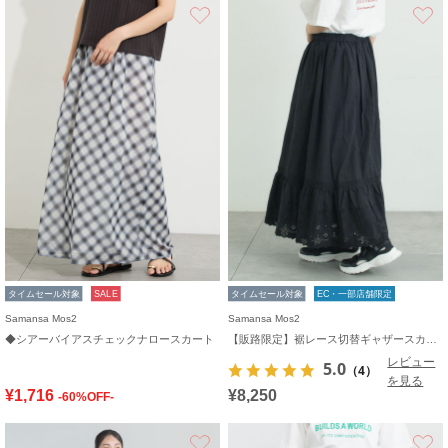
お気に入り
タイムセール対象
SALE
タイムセール対象
EC・一部店舗限定
Samansa Mos2
Samansa Mos2
◆シアーバイアスチェックナロースカート
【販路限定】裾レース切替ギャザースカート
レビュー
5.0
（4）
を見る
¥1,716
¥8,250
-60%OFF-
お気に入り