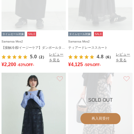
タイムセール対象
SALE
タイムセール対象
SALE
Samansa Mos2
Samansa Mos2
【接触冷感/イージーケア】ダンボールタイトスカート
ティアードレーススカート
レビュー
レビュー
5.0
4.8
（2）
（6）
を見る
を見る
¥2,200
¥4,125
-63%OFF-
-50%OFF-
お気に入り
SOLD OUT
再入荷受付