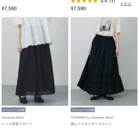
5.0
（1）
を見る
¥7,590
¥7,590
お気に入り
タイムセール対象
タイムセール対象
Samansa Mos2
TSUHARU by Samansa Mos2
レース切替スカート
裾レースギャザースカート