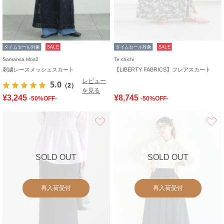
タイムセール対象
SALE
タイムセール対象
SALE
Samansa Mos2
Te chichi
刺繍レースメッシュスカート
【LIBERTY FABRICS】フレアスカート
レビュー
5.0
（2）
を見る
¥3,245
¥8,745
-50%OFF-
-50%OFF-
お気に入り
SOLD OUT
SOLD OUT
再入荷受付
再入荷受付