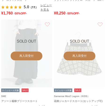
レビュー
5.0
（11）
を見る
¥1,760
¥8,250
-50%OFF-
-50%OFF-
お気に入り
SOLD OUT
SOLD OUT
再入荷受付
再入荷受付
タイムセール対象
SALE
タイムセール対象
SALE
SM2
Samansa Mos2 Lagom（KIDS）
アソート楊柳プリーツスカート
花柄ジャカードスカート(セットアップ可)