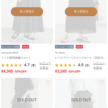
再入荷受付
再入荷受付
タイムセール対象
SALE
タイムセール対象
SALE
Samansa Mos2
Te chichi
インド綿3D刺繍スカート
レースプリーツナロースカート《2026 SUMMER LOOK item》
レビュー
レビュー
4.7
4.0
（9）
（2）
を見る
を見る
¥4,345
¥3,245
-50%OFF-
-50%OFF-
お気に入り
SOLD OUT
SOLD OUT