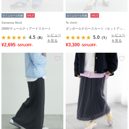
タイムセール対象
SALE
タイムセール対象
SALE
Samansa Mos2
Te chichi
2WAYチュールティアードスカート
ダンボールナロースカート（セットアップ可）
レビュー
レビュー
4.5
5.0
（8）
（1）
を見る
を見る
¥2,695
¥3,300
-50%OFF-
-50%OFF-
お気に入り