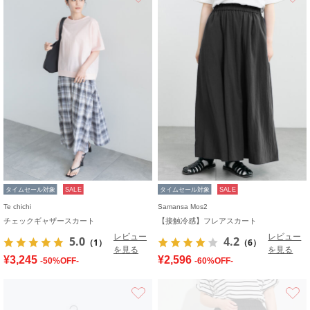
タイムセール対象
SALE
タイムセール対象
SALE
Te chichi
Samansa Mos2
チェックギャザースカート
【接触冷感】フレアスカート
レビュー
レビュー
5.0
4.2
（1）
（6）
を見る
を見る
¥3,245
¥2,596
-50%OFF-
-60%OFF-
お気に入り