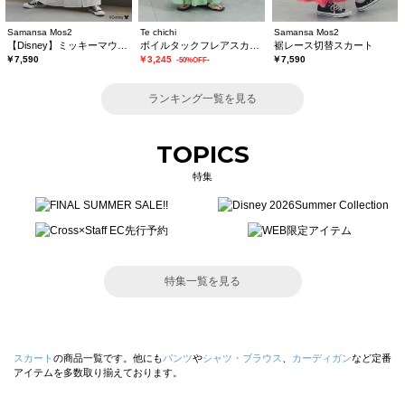
Samansa Mos2
Te chichi
Samansa Mos2
【Disney】ミッキーマウス/総刺繍スカート
ボイルタックフレアスカート(セットアップ可)
裾レース切替スカート
￥7,590
￥3,245
￥7,590
-50%OFF-
ランキング一覧を見る
TOPICS
特集
特集一覧を見る
スカート
の商品一覧です。他にも
パンツ
や
シャツ・ブラウス
、
カーディガン
など定番
アイテムを多数取り揃えております。