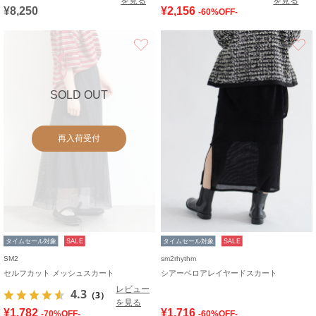
を見る
を見る
¥8,250
¥2,156
-60%OFF-
お気に入り
SOLD OUT
再入荷受付
タイムセール対象
SALE
タイムセール対象
SALE
SM2
sm2rhythm
セルフカット メッシュスカート
シアーベロアレイヤードスカート
レビュー
4.3
（3）
を見る
¥1,782
¥1,716
-70%OFF-
-60%OFF-