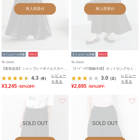
再入荷受付
再入荷受付
タイムセール対象
SALE
タイムセール対象
SALE
Te chichi
Te chichi
【新色追加】シャンブレーボイルスカート(セットアップ可)《2026 SUMMER LOOK item》
【ｲｰｼﾞｰｹｱ/接触冷感】カットロングセミフレアスカート
レビュー
レビュー
4.3
3.0
（6）
（2）
を見る
を見る
¥3,245
¥2,695
-50%OFF-
-50%OFF-
お気に入り
SOLD OUT
SOLD OUT