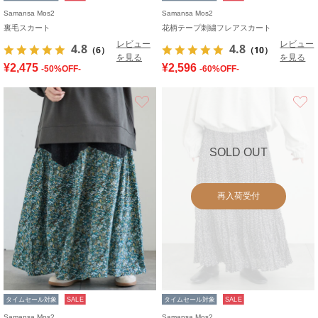
Samansa Mos2
Samansa Mos2
裏毛スカート
花柄テープ刺繍フレアスカート
レビュー
レビュー
4.8
4.8
（6）
（10）
を見る
を見る
¥2,475
¥2,596
-50%OFF-
-60%OFF-
お気に入り
SOLD OUT
再入荷受付
タイムセール対象
SALE
タイムセール対象
SALE
Samansa Mos2
Samansa Mos2