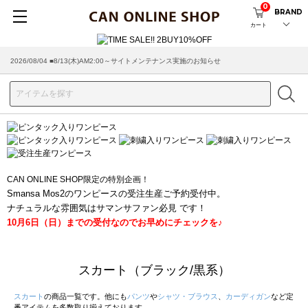
0
BRAND
カート
2026/08/04 ■8/13(木)AM2:00～サイトメンテナンス実施のお知らせ
2026/07/29 ■【お知らせ】ヤマト運輸の配送遅延・停止について
CAN ONLINE SHOP限定の特別企画！
Smansa Mos2のワンピースの受注生産ご予約受付中。
ナチュラルな雰囲気はサマンサファン必見 です！
10月6日（日）までの受付なのでお早めにチェックを♪
スカート（ブラック/黒系）
スカート
の商品一覧です。他にも
パンツ
や
シャツ・ブラウス
、
カーディガン
など定
番アイテムを多数取り揃えております。