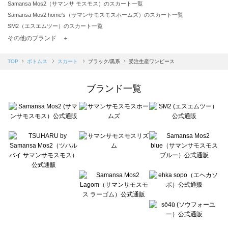
Samansa Mos2（サマンサ モスモス）のスカート一覧
Samansa Mos2 home's（サマンサモスモスホームズ）のスカート一覧
SM2（エスエムツー）のスカート一覧
TSUHARU by Samansa Mos2（ツハルバイサマンサモスモス）のスカート一覧
その他のブランド ＋
sm2rhythm（サマンサモスモス リズム）のスカート一覧
Samansa Mos2 blue（サマンサモスモス ブルー）のスカート一覧
TOP
ボトムス
スカート
ブラック/黒系
受注生産ワンピース
Samansa Mos2 Lagom（サマンサモスモス ラーゴム）のスカート一覧
ehka sopo（エヘカソポ）のスカート一覧
ブランド一覧
sō4ū（ソウフォーユー）のスカート一覧
Te chichi（テチチ）のスカート一覧
Te chichi CLASSIC（テチチ クラシック）のスカート一覧
Te chichi TERRASSE（テチチ テラス）のスカート一覧
Lugnoncure（ルノンキュール）のスカート一覧
BETTY'S BLUE（べティーズブルー）のスカート一覧
Wpc.（ワールドパーティー）のスカート一覧