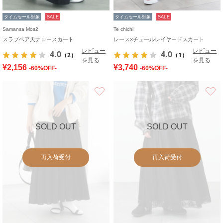
タイムセール対象
SALE
タイムセール対象
SALE
Samansa Mos2
Te chichi
スラブベア天ナロースカート
レース×チュールレイヤードスカート
レビュー
レビュー
4.0
4.0
（2）
（1）
を見る
を見る
¥2,156
¥3,740
-60%OFF-
-60%OFF-
お気に入り
SOLD OUT
SOLD OUT
再入荷受付
再入荷受付