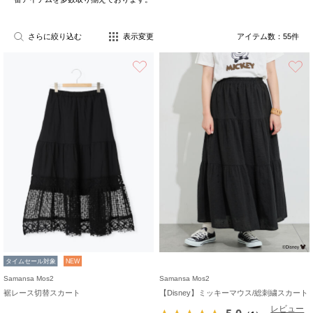
さらに絞り込む
表示変更
アイテム数：
55
件
お気に入り
タイムセール対象
NEW
Samansa Mos2
Samansa Mos2
裾レース切替スカート
【Disney】ミッキーマウス/総刺繍スカート
レビュー