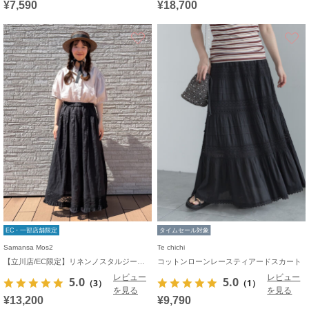
¥7,590
¥18,700
お気に入り
EC・一部店舗限定
タイムセール対象
Samansa Mos2
Te chichi
【立川店/EC限定】リネンノスタルジータックフリルスカート
コットンローンレースティアードスカート
レビュー
レビュー
5.0
5.0
（3）
（1）
を見る
を見る
¥13,200
¥9,790