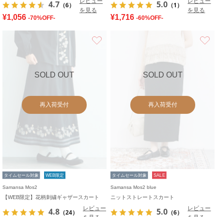
レビュー
レビュー
4.7
5.0
（6）
（1）
を見る
を見る
¥1,056
¥1,716
-70%OFF-
-60%OFF-
お気に入り
SOLD OUT
SOLD OUT
再入荷受付
再入荷受付
タイムセール対象
WEB限定
タイムセール対象
SALE
Samansa Mos2
Samansa Mos2 blue
【WEB限定】花柄刺繍ギャザースカート
ニットストレートスカート
レビュー
レビュー
4.8
5.0
（24）
（6）