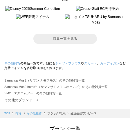
特集一覧を見る
その他雑貨
の商品一覧です。他にも
シャツ・ブラウス
や
スカート
、
カーディガン
など
定番アイテムを多数取り揃えております。
Samansa Mos2（サマンサ モスモス）のその他雑貨一覧
Samansa Mos2 home's（サマンサモスモスホームズ）のその他雑貨一覧
SM2（エスエムツー）のその他雑貨一覧
TSUHARU by Samansa Mos2（ツハルバイサマンサモスモス）のその他雑貨一覧
その他のブランド ＋
sm2rhythm（サマンサモスモス リズム）のその他雑貨一覧
Samansa Mos2 blue（サマンサモスモス ブルー）のその他雑貨一覧
TOP
雑貨
その他雑貨
ブラック/黒系
受注生産ワンピース
Samansa Mos2 Lagom（サマンサモスモス ラーゴム）のその他雑貨一覧
ehka sopo（エヘカソポ）のその他雑貨一覧
ブランド一覧