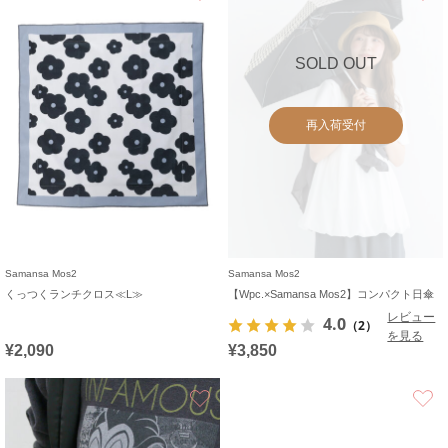
SOLD OUT
再入荷受付
Samansa Mos2
Samansa Mos2
くっつくランチクロス≪L≫
【Wpc.×Samansa Mos2】コンパクト日傘
レビュー
4.0
（2）
を見る
¥2,090
¥3,850
お気に入り