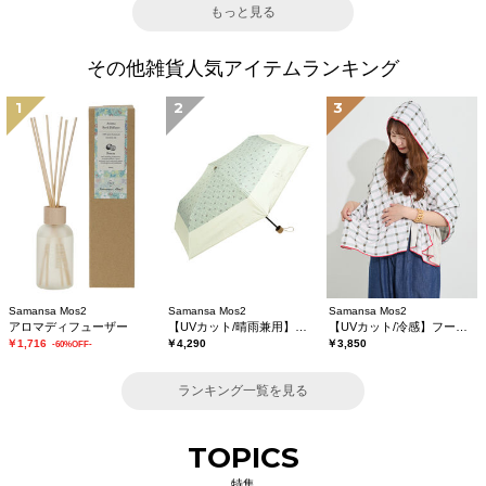
もっと見る
その他雑貨人気アイテムランキング
1
2
3
Samansa Mos2
Samansa Mos2
Samansa Mos2
アロマディフューザー
【UVカット/晴雨兼用】折り畳み傘
【UVカット/冷感】フーディータオル
￥1,716
￥4,290
￥3,850
-60%OFF-
ランキング一覧を見る
TOPICS
特集