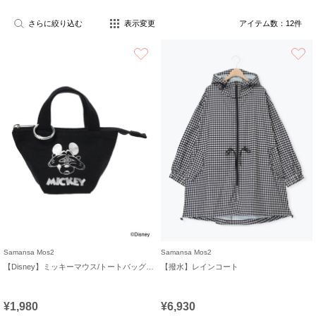
さらに絞り込む
表示変更
アイテム数：
12
件
お気に入り
Samansa Mos2
Samansa Mos2
【Disney】ミッキーマウス/トートバッグキーホルダーC
【撥水】レインコート
¥1,980
¥6,930