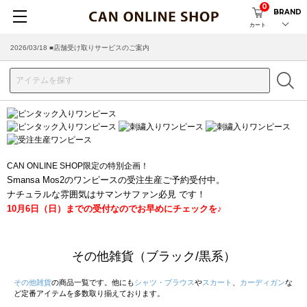
0
BRAND
カート
2026/03/18 ■店舗受け取りサービスのご案内
CAN ONLINE SHOP限定の特別企画！
Smansa Mos2のワンピースの受注生産ご予約受付中。
ナチュラルな雰囲気はサマンサファン必見 です！
10月6日（日）までの受付なのでお早めにチェックを♪
その他雑貨（ブラック/黒系）
その他雑貨
の商品一覧です。他にも
シャツ・ブラウス
や
スカート
、
カーディガン
な
ど定番アイテムを多数取り揃えております。