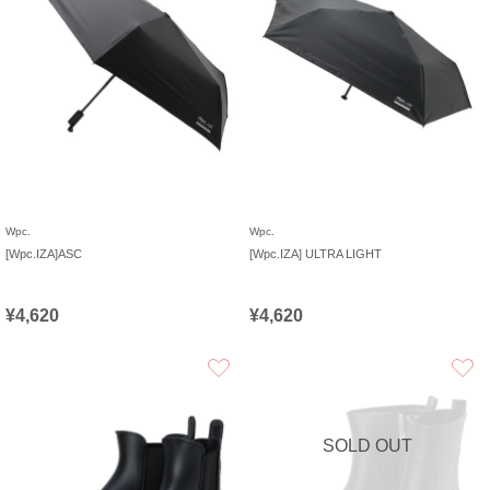
Wpc.
Wpc.
[Wpc.IZA]ASC
[Wpc.IZA] ULTRA LIGHT
¥4,620
¥4,620
お気に入り
SOLD OUT