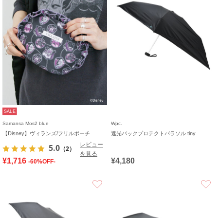
SALE
Samansa Mos2 blue
Wpc.
【Disney】ヴィランズ/フリルポーチ
遮光バックプロテクトパラソル tiny
レビュー
5.0
（2）
を見る
¥1,716
¥4,180
-60%OFF-
お気に入り