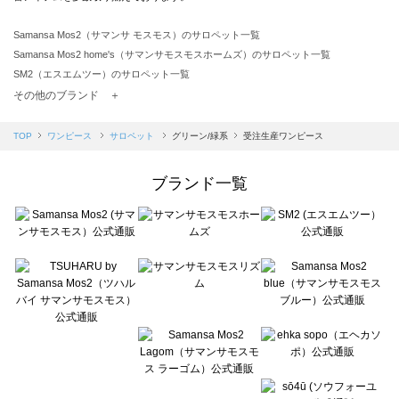
Samansa Mos2（サマンサ モスモス）のサロペット一覧
Samansa Mos2 home's（サマンサモスモスホームズ）のサロペット一覧
SM2（エスエムツー）のサロペット一覧
TSUHARU by Samansa Mos2（ツハルバイサマンサモスモス）のサロペット一覧
その他のブランド ＋
sm2rhythm（サマンサモスモス リズム）のサロペット一覧
Samansa Mos2 blue（サマンサモスモス ブルー）のサロペット一覧
TOP
ワンピース
サロペット
グリーン/緑系
受注生産ワンピース
Samansa Mos2 Lagom（サマンサモスモス ラーゴム）のサロペット一覧
ehka sopo（エヘカソポ）のサロペット一覧
ブランド一覧
sō4ū（ソウフォーユー）のサロペット一覧
Te chichi（テチチ）のサロペット一覧
Te chichi CLASSIC（テチチ クラシック）のサロペット一覧
Te chichi TERRASSE（テチチ テラス）のサロペット一覧
Lugnoncure（ルノンキュール）のサロペット一覧
BETTY'S BLUE（べティーズブルー）のサロペット一覧
Wpc.（ワールドパーティー）のサロペット一覧