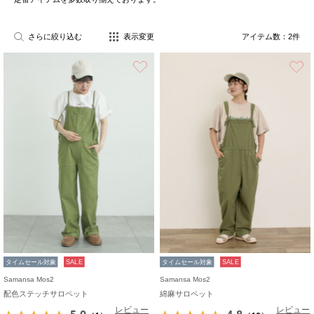
さらに絞り込む
表示変更
アイテム数：
2
件
お気に入り
タイムセール対象
SALE
タイムセール対象
SALE
Samansa Mos2
Samansa Mos2
配色ステッチサロペット
綿麻サロペット
レビュー
レビュー