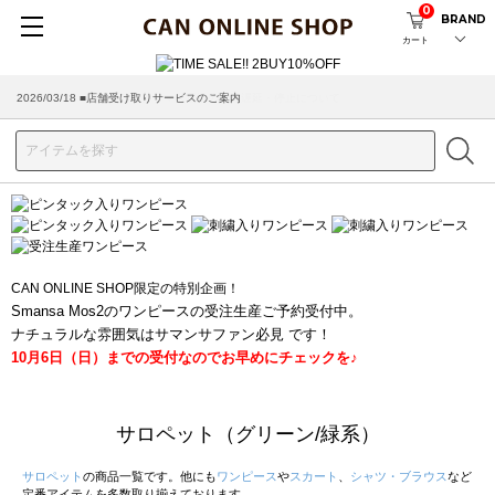
0
BRAND
カート
2026/03/18 ■店舗受け取りサービスのご案内
CAN ONLINE SHOP限定の特別企画！
Smansa Mos2のワンピースの受注生産ご予約受付中。
ナチュラルな雰囲気はサマンサファン必見 です！
10月6日（日）までの受付なのでお早めにチェックを♪
サロペット（グリーン/緑系）
サロペット
の商品一覧です。他にも
ワンピース
や
スカート
、
シャツ・ブラウス
など
定番アイテムを多数取り揃えております。