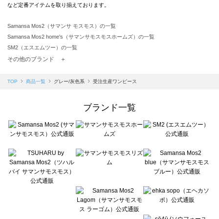
など定番アイテムを取り揃えております。
Samansa Mos2（サマンサ モスモス）の一覧
Samansa Mos2 home's（サマンサモスモスホームズ）の一覧
SM2（エスエムツー）の一覧
TSUHARU by Samansa Mos2（ツハルバイサマンサモスモス）の一覧
その他のブランド ＋
sm2rhythm（サマンサモスモス リズム）の一覧
Samansa Mos2 blue（サマンサモスモス ブルー）の一覧
TOP
商品一覧
グレー/灰色系
受注生産ワンピース
Samansa Mos2 Lagom（サマンサモスモス ラーゴム）の一覧
ehka sopo（エヘカソポ）の一覧
ブランド一覧
sō4ū（ソウフォーユー）の一覧
Te chichi（テチチ）の一覧
Te chichi CLASSIC（テチチ クラシック）の一覧
Te chichi TERRASSE（テチチ テラス）の一覧
Lugnoncure（ルノンキュール）の一覧
BETTY'S BLUE（べティーズブルー）の一覧
Wpc.（ワールドパーティー）の一覧