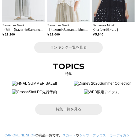
Samansa Mos2
Samansa Mos2
Samansa Mos2
〈M〉【kazumi×Samansa Mos2】キャミワンピース《WEB限定カラーあり》
【kazumi×Samansa Mos2】レースフリルブラウス
クロシェ風ベスト
￥13,200
￥11,000
￥5,940
ランキング一覧を見る
TOPICS
特集
特集一覧を見る
CAN ONLINE SHOP
の商品一覧です。
スカート
や
シャツ・ブラウス
、
カーディガン