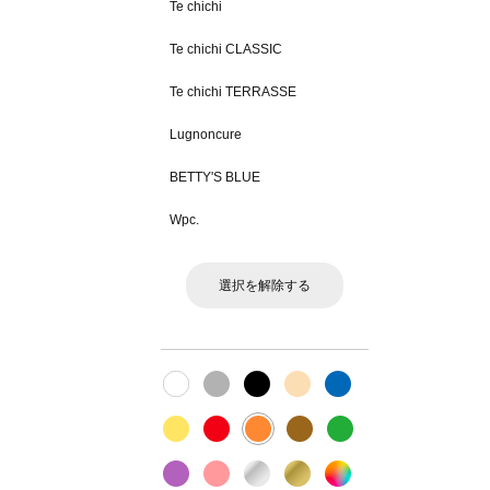
Te chichi
Te chichi CLASSIC
Te chichi TERRASSE
Lugnoncure
BETTY'S BLUE
Wpc.
選択を解除する