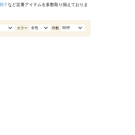
帽子
など定番アイテムを多数取り揃えておりま
全色
80件
カラー
件数