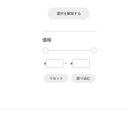
選択を解除する
価格
¥
~
¥
リセット
絞り込む