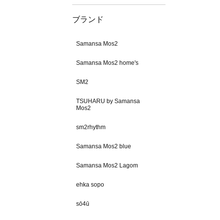
ブランド
Samansa Mos2
Samansa Mos2 home's
SM2
TSUHARU by Samansa
Mos2
sm2rhythm
Samansa Mos2 blue
Samansa Mos2 Lagom
ehka sopo
sō4ū