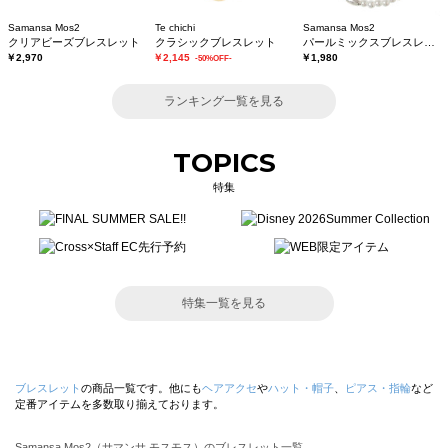
Samansa Mos2
Te chichi
Samansa Mos2
クリアビーズブレスレット
クラシックブレスレット
パールミックスブレスレット
￥2,970
￥2,145
￥1,980
-50%OFF-
ランキング一覧を見る
TOPICS
特集
特集一覧を見る
ブレスレット
の商品一覧です。他にも
ヘアアクセ
や
ハット・帽子
、
ピアス・指輪
など
定番アイテムを多数取り揃えております。
Samansa Mos2（サマンサ モスモス）のブレスレット一覧