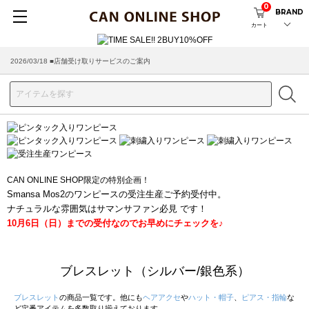
0
BRAND
カート
2026/03/18 ■店舗受け取りサービスのご案内
CAN ONLINE SHOP限定の特別企画！
Smansa Mos2のワンピースの受注生産ご予約受付中。
ナチュラルな雰囲気はサマンサファン必見 です！
10月6日（日）までの受付なのでお早めにチェックを♪
ブレスレット（シルバー/銀色系）
ブレスレット
の商品一覧です。他にも
ヘアアクセ
や
ハット・帽子
、
ピアス・指輪
な
ど定番アイテムを多数取り揃えております。