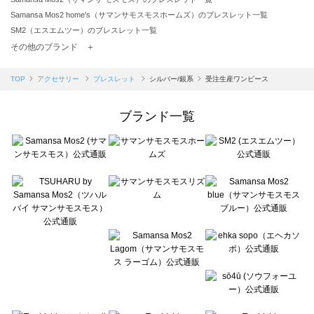
Samansa Mos2 home's（サマンサモスモスホームズ）のブレスレット一覧
SM2（エスエムツー）のブレスレット一覧
TSUHARU by Samansa Mos2（ツハルバイサマンサモスモス）のブレスレット一覧
その他のブランド ＋
sm2rhythm（サマンサモスモス リズム）のブレスレット一覧
Samansa Mos2 blue（サマンサモスモス ブルー）のブレスレット一覧
TOP
アクセサリー
ブレスレット
シルバー/銀系
受注生産ワンピース
Samansa Mos2 Lagom（サマンサモスモス ラーゴム）のブレスレット一覧
ehka sopo（エヘカソポ）のブレスレット一覧
ブランド一覧
sō4ū（ソウフォーユー）のブレスレット一覧
Te chichi（テチチ）のブレスレット一覧
Te chichi CLASSIC（テチチ クラシック）のブレスレット一覧
Te chichi TERRASSE（テチチ テラス）のブレスレット一覧
Lugnoncure（ルノンキュール）のブレスレット一覧
BETTY'S BLUE（べティーズブルー）のブレスレット一覧
Wpc.（ワールドパーティー）のブレスレット一覧