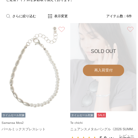
さらに絞り込む
表示変更
アイテム数：
6
件
お気に入り
SOLD OUT
再入荷受付
タイムセール対象
タイムセール対象
SALE
Samansa Mos2
Te chichi
パールミックスブレスレット
ニュアンスメタルバングル《2026 SUMMER LOOK item》
レビュー