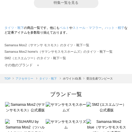
特集一覧を見る
タイツ・靴下
の商品一覧です。他にも
ベルト
や
ストール・マフラー
、
ハット・帽子
な
ど定番アイテムを多数取り揃えております。
Samansa Mos2（サマンサ モスモス）のタイツ・靴下一覧
Samansa Mos2 home's（サマンサモスモスホームズ）のタイツ・靴下一覧
SM2（エスエムツー）のタイツ・靴下一覧
TSUHARU by Samansa Mos2（ツハルバイサマンサモスモス）のタイツ・靴下一覧
その他のブランド ＋
sm2rhythm（サマンサモスモス リズム）のタイツ・靴下一覧
Samansa Mos2 blue（サマンサモスモス ブルー）のタイツ・靴下一覧
TOP
アクセサリー
タイツ・靴下
ホワイト/白系
受注生産ワンピース
Samansa Mos2 Lagom（サマンサモスモス ラーゴム）のタイツ・靴下一覧
ehka sopo（エヘカソポ）のタイツ・靴下一覧
ブランド一覧
sō4ū（ソウフォーユー）のタイツ・靴下一覧
Te chichi（テチチ）のタイツ・靴下一覧
Te chichi CLASSIC（テチチ クラシック）のタイツ・靴下一覧
Te chichi TERRASSE（テチチ テラス）のタイツ・靴下一覧
Lugnoncure（ルノンキュール）のタイツ・靴下一覧
BETTY'S BLUE（べティーズブルー）のタイツ・靴下一覧