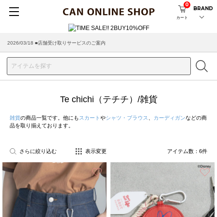
0
BRAND
カート
2026/03/18 ■店舗受け取りサービスのご案内
Te chichi（テチチ）/雑貨
雑貨
の商品一覧です。他にも
スカート
や
シャツ・ブラウス
、
カーディガン
などの商
品を取り揃えております。
さらに絞り込む
表示変更
アイテム数：
6
件
お気に入り