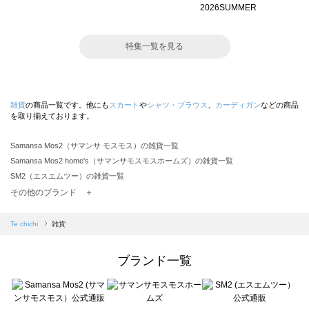
特集一覧を見る
雑貨
の商品一覧です。他にも
スカート
や
シャツ・ブラウス
、
カーディガン
などの商品
を取り揃えております。
Samansa Mos2（サマンサ モスモス）の雑貨一覧
Samansa Mos2 home's（サマンサモスモスホームズ）の雑貨一覧
SM2（エスエムツー）の雑貨一覧
TSUHARU by Samansa Mos2（ツハルバイサマンサモスモス）の雑貨一覧
その他のブランド ＋
sm2rhythm（サマンサモスモス リズム）の雑貨一覧
Samansa Mos2 blue（サマンサモスモス ブルー）の雑貨一覧
Te chichi
雑貨
Samansa Mos2 Lagom（サマンサモスモス ラーゴム）の雑貨一覧
ehka sopo（エヘカソポ）の雑貨一覧
ブランド一覧
sō4ū（ソウフォーユー）の雑貨一覧
Te chichi（テチチ）の雑貨一覧
Te chichi CLASSIC（テチチ クラシック）の雑貨一覧