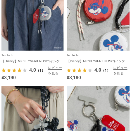
Te chichi
Te chichi
【Disney】MICKEY&FRIENDS/コインケース付きチャーム
【Disney】MICKEY&FRIENDS/コインケース付きチャーム
レビュー
レビュー
4.0
4.0
（1）
（1）
を見る
を見る
¥3,190
¥3,190
お気に入り