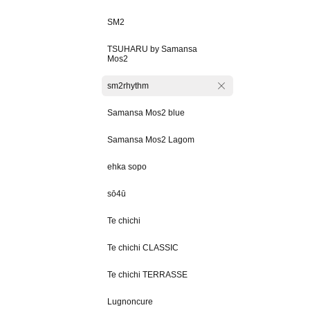
SM2
TSUHARU by Samansa
Mos2
sm2rhythm
Samansa Mos2 blue
Samansa Mos2 Lagom
ehka sopo
sō4ū
Te chichi
Te chichi CLASSIC
Te chichi TERRASSE
Lugnoncure