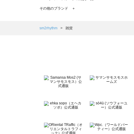
TSUHARU by Samansa Mos2（ツハルバイサマンサ
その他のブランド ＋
sm2rhythm（サマンサモスモス リズム）の雑貨一覧
Samansa Mos2 blue（サマンサモスモス ブルー）の雑貨
Samansa Mos2 Lagom（サマンサモスモス ラーゴム）
sm2rhythm
雑貨
ehka sopo（エヘカソポ）の雑貨一覧
sō4ū（ソウフォーユー）の雑貨一覧
Te chichi（テチチ）の雑貨一覧
Te chichi CLASSIC（テチチ クラシック）の雑貨一覧
Te chichi TERRASSE（テチチ テラス）の雑貨一覧
Lugnoncure（ルノンキュール）の雑貨一覧
BETTY'S BLUE（べティーズブルー）の雑貨一覧
Wpc.（ワールドパーティー）の雑貨一覧