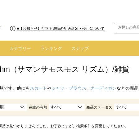
■8/13(木)AM2:00～サイトメンテナンス実施のお知らせ
■【お知らせ】ヤマト運輸の配送遅延・停止について
カテゴリー
ランキング
スナップ
hythm（サマンサモスモス リズム）/雑貨
覧です。他にも
スカート
や
シャツ・ブラウス
、
カーディガン
などの商品
順
すべて
すべて
在庫の有無
商品ステータス
商品は見つかりませんでした。お手数ですが、検索条件を変更してください。