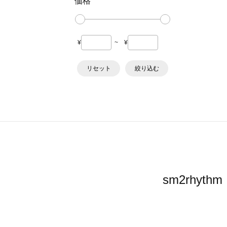
価格
¥
~
¥
リセット
絞り込む
sm2rhy