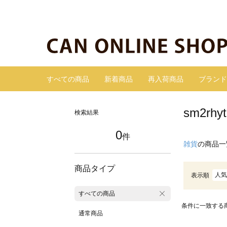
すべての商品
新着商品
再入荷商品
ブランド
sm2r
検索結果
0
件
雑貨
の商品一
商品タイプ
人気
表示順
すべての商品
条件に一致する
通常商品