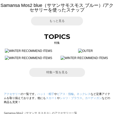
Samansa Mos2 blue（サマンサモスモス ブルー）/アク
セサリーを使ったスナップ
もっと見る
TOPICS
特集
特集一覧を見る
アクセサリー
の一覧です。
ハット・帽子
や
ピアス・指輪
、
ネックレス
など定番アイテ
ムを取り揃えております。他にも
スカート
や
シャツ・ブラウス
、
カーディガン
などの
商品も充実！
Samansa Mos2（サマンサ モスモス）のアクセサリー一覧