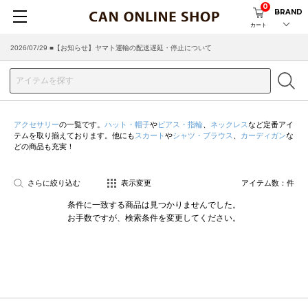
0
BRAND
カート
2026/07/29 ■【お知らせ】ヤマト運輸の配送遅延・停止について
アクセサリー
の一覧です。
ハット・帽子
や
ピアス・指輪
、
ネックレス
など定番アイ
テムを取り揃えております。他にも
スカート
や
シャツ・ブラウス
、
カーディガン
な
どの商品も充実！
さらに絞り込む
表示変更
アイテム数：
件
条件に一致する商品は見つかりませんでした。
お手数ですが、検索条件を変更してください。