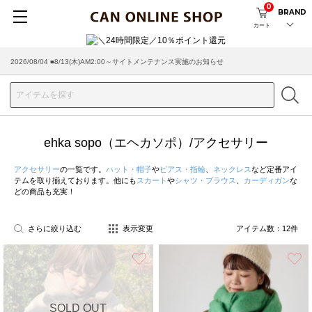
0
BRAND
カート
2026/08/04 ■8/13(木)AM2:00～サイトメンテナンス実施のお知らせ
ehka sopo（エヘカソポ）/アクセサリー
アクセサリー
の一覧です。
ハット・帽子
や
ピアス・指輪
、
ネックレス
など定番アイ
テムを取り揃えております。他にも
スカート
や
シャツ・ブラウス
、
カーディガン
な
どの商品も充実！
さらに絞り込む
表示変更
アイテム数：
12
件
お気に入り
SOLD OUT