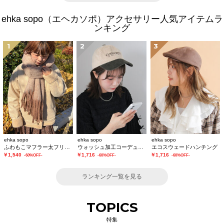
ehka sopo（エヘカソポ）アクセサリー人気アイテムラ
ンキング
1
2
3
ehka sopo
ehka sopo
ehka sopo
ふわもこマフラー太フリンジシャンブレー無地
ウォッシュ加工コーデュロイキャップ
エコスウェードハンチング
￥1,540
￥1,716
￥1,716
-60%OFF-
-60%OFF-
-60%OFF-
ランキング一覧を見る
TOPICS
特集