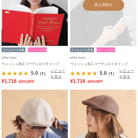
再入荷受付
タイムセール対象
ポイント10%
タイムセール対象
ポイント10%
ehka sopo
ehka sopo
ウォッシュ加工コーデュロイキャップ
ウォッシュ加工コーデュロイキャップ
レビュー
レビュー
5.0
5.0
（1）
（1）
を見る
を見る
¥1,716
¥1,716
-60%OFF-
-60%OFF-
お気に入り