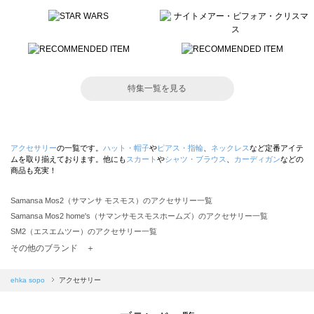
特集一覧を見る
アクセサリー
の一覧です。
ハット・帽子
や
ピアス・指輪
、
ネックレス
など定番アイテ
ムを取り揃えております。他にも
スカート
や
シャツ・ブラウス
、
カーディガン
などの
商品も充実！
Samansa Mos2（サマンサ モスモス）のアクセサリー一覧
Samansa Mos2 home's（サマンサモスモスホームズ）のアクセサリー一覧
SM2（エスエムツー）のアクセサリー一覧
TSUHARU by Samansa Mos2（ツハルバイサマンサモスモス）のアクセサリー一覧
その他のブランド ＋
sm2rhythm（サマンサモスモス リズム）のアクセサリー一覧
Samansa Mos2 blue（サマンサモスモス ブルー）のアクセサリー一覧
ehka sopo
アクセサリー
Samansa Mos2 Lagom（サマンサモスモス ラーゴム）のアクセサリー一覧
ehka sopo（エヘカソポ）のアクセサリー一覧