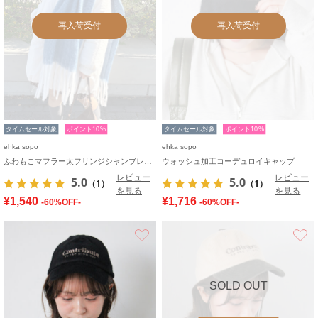
再入荷受付
再入荷受付
タイムセール対象
ポイント10%
タイムセール対象
ポイント10%
ehka sopo
ehka sopo
ふわもこマフラー太フリンジシャンブレー無地
ウォッシュ加工コーデュロイキャップ
レビュー
レビュー
5.0
5.0
（1）
（1）
を見る
を見る
¥1,540
¥1,716
-60%OFF-
-60%OFF-
お気に入り
SOLD OUT