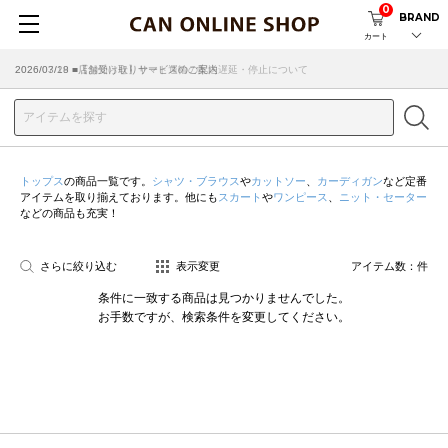
0
BRAND
カート
2026/07/29 ■【お知らせ】ヤマト運輸の配送遅延・停止について
2026/03/18 ■店舗受け取りサービスのご案内
トップス
の商品一覧です。
シャツ・ブラウス
や
カットソー
、
カーディガン
など定番
アイテムを取り揃えております。他にも
スカート
や
ワンピース
、
ニット・セーター
などの商品も充実！
さらに絞り込む
表示変更
アイテム数：
件
条件に一致する商品は見つかりませんでした。
お手数ですが、検索条件を変更してください。