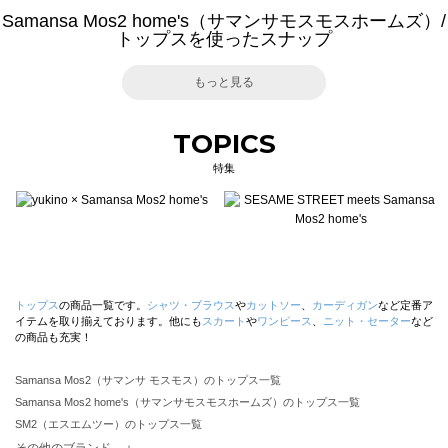
Samansa Mos2 home's（サマンサモスモスホームズ）/
トップスを使ったスナップ
もっと見る
TOPICS
特集
トップス
の商品一覧です。
シャツ・ブラウス
や
カットソー
、
カーディガン
など定番ア
イテムを取り揃えております。他にも
スカート
や
ワンピース
、
ニット・セーター
など
の商品も充実！
Samansa Mos2（サマンサ モスモス）のトップス一覧
Samansa Mos2 home's（サマンサモスモスホームズ）のトップス一覧
SM2（エスエムツー）のトップス一覧
TSUHARU by Samansa Mos2（ツハルバイサマンサモスモス）のトップス一覧
その他のブランド ＋