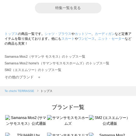
特集一覧を見る
トップス
の商品一覧です。
シャツ・ブラウス
や
カットソー
、
カーディガン
など定番ア
イテムを取り揃えております。他にも
スカート
や
ワンピース
、
ニット・セーター
など
の商品も充実！
Samansa Mos2（サマンサ モスモス）のトップス一覧
Samansa Mos2 home's（サマンサモスモスホームズ）のトップス一覧
SM2（エスエムツー）のトップス一覧
TSUHARU by Samansa Mos2（ツハルバイサマンサモスモス）のトップス一覧
その他のブランド ＋
sm2rhythm（サマンサモスモス リズム）のトップス一覧
Samansa Mos2 blue（サマンサモスモス ブルー）のトップス一覧
Te chichi TERRASSE
トップス
Samansa Mos2 Lagom（サマンサモスモス ラーゴム）のトップス一覧
ehka sopo（エヘカソポ）のトップス一覧
ブランド一覧
sō4ū（ソウフォーユー）のトップス一覧
Te chichi（テチチ）のトップス一覧
Te chichi CLASSIC（テチチ クラシック）のトップス一覧
Te chichi TERRASSE（テチチ テラス）のトップス一覧