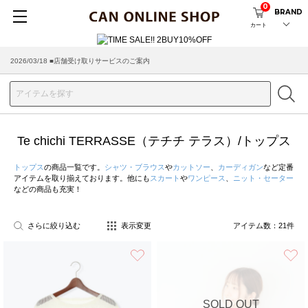
0
BRAND
カート
2026/03/18 ■店舗受け取りサービスのご案内
Te chichi TERRASSE（テチチ テラス）/トップス
トップス
の商品一覧です。
シャツ・ブラウス
や
カットソー
、
カーディガン
など定番
アイテムを取り揃えております。他にも
スカート
や
ワンピース
、
ニット・セーター
などの商品も充実！
さらに絞り込む
表示変更
アイテム数：
21
件
お気に入り
SOLD OUT