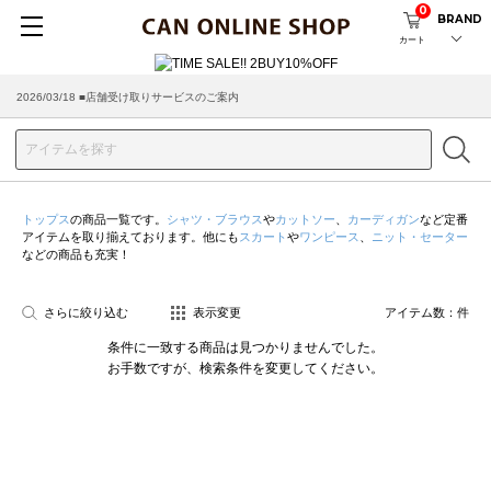
0
BRAND
カート
2026/03/18 ■店舗受け取りサービスのご案内
トップス
の商品一覧です。
シャツ・ブラウス
や
カットソー
、
カーディガン
など定番
アイテムを取り揃えております。他にも
スカート
や
ワンピース
、
ニット・セーター
などの商品も充実！
さらに絞り込む
表示変更
アイテム数：
件
条件に一致する商品は見つかりませんでした。
お手数ですが、検索条件を変更してください。