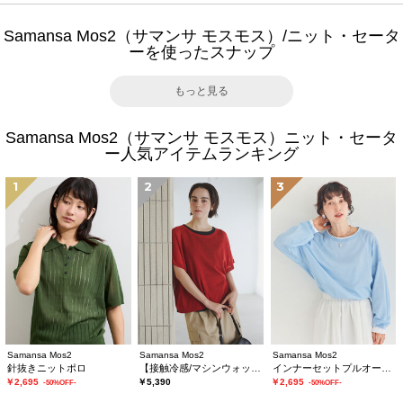
Samansa Mos2（サマンサ モスモス）/ニット・セータ
ーを使ったスナップ
もっと見る
Samansa Mos2（サマンサ モスモス）ニット・セータ
ー人気アイテムランキング
1
2
3
Samansa Mos2
Samansa Mos2
Samansa Mos2
針抜きニットポロ
【接触冷感/マシンウォッシャブル】インナーセット半袖ニット
インナーセットプルオーバーニット
￥2,695
￥5,390
￥2,695
-50%OFF-
-50%OFF-