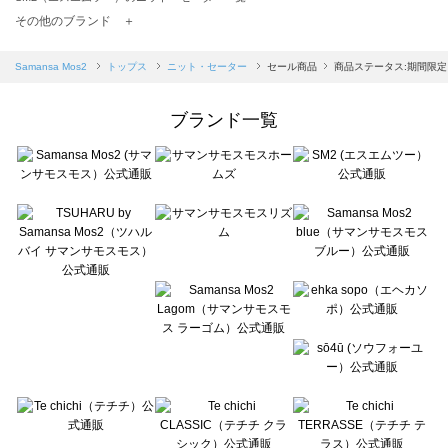
TSUHARU by Samansa Mos2（ツハルバイサマンサモスモス）のニット・セーター一覧
その他のブランド ＋
sm2rhythm（サマンサモスモス リズム）のニット・セーター一覧
Samansa Mos2 blue（サマンサモスモス ブルー）のニット・セーター一覧
Samansa Mos2
トップス
ニット・セーター
セール商品
商品ステータス:期間限定
Samansa Mos2 Lagom（サマンサモスモス ラーゴム）のニット・セーター一覧
ehka sopo（エヘカソポ）のニット・セーター一覧
ブランド一覧
sō4ū（ソウフォーユー）のニット・セーター一覧
Te chichi（テチチ）のニット・セーター一覧
Te chichi CLASSIC（テチチ クラシック）のニット・セーター一覧
Te chichi TERRASSE（テチチ テラス）のニット・セーター一覧
Lugnoncure（ルノンキュール）のニット・セーター一覧
BETTY'S BLUE（べティーズブルー）のニット・セーター一覧
Wpc.（ワールドパーティー）のニット・セーター一覧