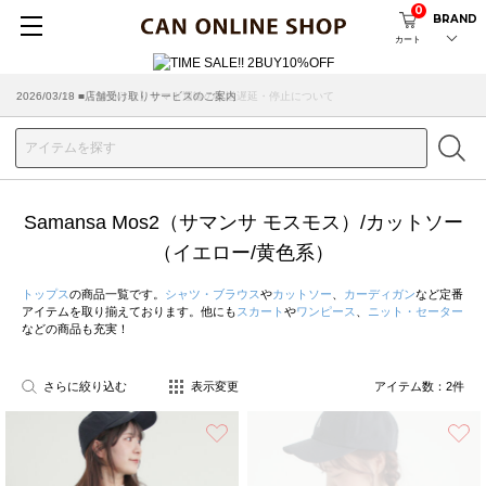
0
BRAND
カート
2026/07/29 ■【お知らせ】ヤマト運輸の配送遅延・停止について
2026/03/18 ■店舗受け取りサービスのご案内
Samansa Mos2（サマンサ モスモス）/カットソー
（イエロー/黄色系）
トップス
の商品一覧です。
シャツ・ブラウス
や
カットソー
、
カーディガン
など定番
アイテムを取り揃えております。他にも
スカート
や
ワンピース
、
ニット・セーター
などの商品も充実！
さらに絞り込む
表示変更
アイテム数：
2
件
お気に入り