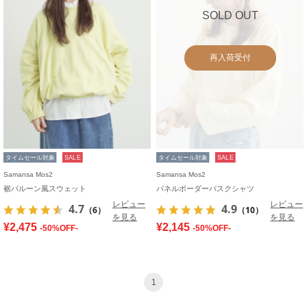
SOLD OUT
再入荷受付
タイムセール対象
SALE
タイムセール対象
SALE
Samansa Mos2
Samansa Mos2
裾バルーン風スウェット
パネルボーダーバスクシャツ
レビュー
レビュー
4.7
4.9
（6）
（10）
を見る
を見る
¥2,475
¥2,145
-50%OFF-
-50%OFF-
1