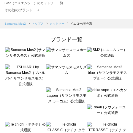
SM2（エスエムツー）のカットソー一覧
TSUHARU by Samansa Mos2（ツハルバイサマンサモスモス）のカットソー一覧
その他のブランド ＋
sm2rhythm（サマンサモスモス リズム）のカットソー一覧
Samansa Mos2 blue（サマンサモスモス ブルー）のカットソー一覧
Samansa Mos2
トップス
カットソー
イエロー/黄色系
Samansa Mos2 Lagom（サマンサモスモス ラーゴム）のカットソー一覧
ehka sopo（エヘカソポ）のカットソー一覧
ブランド一覧
sō4ū（ソウフォーユー）のカットソー一覧
Te chichi（テチチ）のカットソー一覧
Te chichi CLASSIC（テチチ クラシック）のカットソー一覧
Te chichi TERRASSE（テチチ テラス）のカットソー一覧
Lugnoncure（ルノンキュール）のカットソー一覧
BETTY'S BLUE（べティーズブルー）のカットソー一覧
Wpc.（ワールドパーティー）のカットソー一覧