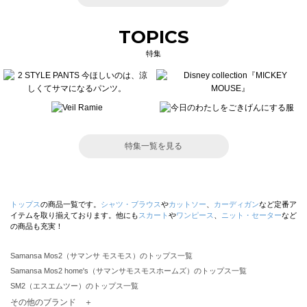
TOPICS
特集
特集一覧を見る
トップス
の商品一覧です。
シャツ・ブラウス
や
カットソー
、
カーディガン
など定番ア
イテムを取り揃えております。他にも
スカート
や
ワンピース
、
ニット・セーター
など
の商品も充実！
Samansa Mos2（サマンサ モスモス）のトップス一覧
Samansa Mos2 home's（サマンサモスモスホームズ）のトップス一覧
SM2（エスエムツー）のトップス一覧
TSUHARU by Samansa Mos2（ツハルバイサマンサモスモス）のトップス一覧
その他のブランド ＋