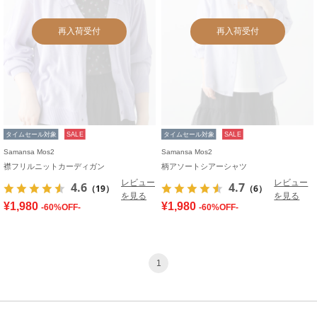
再入荷受付
再入荷受付
タイムセール対象
SALE
タイムセール対象
SALE
Samansa Mos2
Samansa Mos2
襟フリルニットカーディガン
柄アソートシアーシャツ
レビュー
レビュー
4.6
4.7
（19）
（6）
を見る
を見る
¥1,980
¥1,980
-60%OFF-
-60%OFF-
1