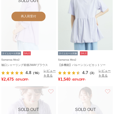
SOLD OUT
再入荷受付
タイムセール対象
SALE
タイムセール対象
SALE
Samansa Mos2
Samansa Mos2
袖口シャーリング前後2WAYブラウス
【多機能】バルーンコンビカットソー
レビュー
レビュー
4.8
4.7
（16）
（3）
を見る
を見る
¥2,475
¥1,540
-50%OFF-
-60%OFF-
お気に入り
SOLD OUT
SOLD OUT