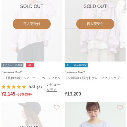
SOLD OUT
SOLD OUT
再入荷受付
再入荷受付
タイムセール対象
SALE
EC・一部店舗限定
Samansa Mos2
Samansa Mos2
◇【接触冷感】シアーニットカーディガン
【立川店/EC限定】クレープフリルクブラウス
レビュー
5.0
（2）
を見る
¥2,145
¥13,200
-50%OFF-
お気に入り