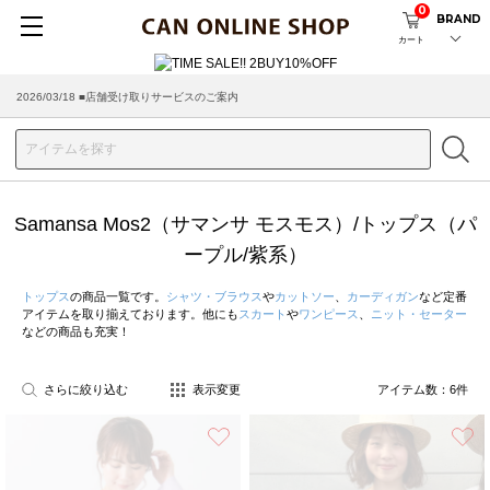
0
BRAND
カート
2026/03/18 ■店舗受け取りサービスのご案内
Samansa Mos2（サマンサ モスモス）/トップス（パ
ープル/紫系）
トップス
の商品一覧です。
シャツ・ブラウス
や
カットソー
、
カーディガン
など定番
アイテムを取り揃えております。他にも
スカート
や
ワンピース
、
ニット・セーター
などの商品も充実！
さらに絞り込む
表示変更
アイテム数：
6
件
お気に入り