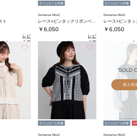
タイムセール対象
タイムセール対象
Samansa Mos2
Samansa Mos2
スト
レース×ピンタックリボンベスト《限定カラーあ…
￥6,050
￥6,050
レビ
レビ
ュー
ュー
5.0
5.0
5.
（1）
（1）
を見
を見
お気に入り
お気に入り
る
る
SOLD 
再入荷
タイムセール対象
タイムセール対象
S
Samansa Mos2
Samansa Mos2