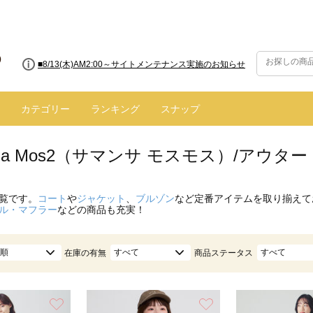
■8/13(木)AM2:00～サイトメンテナンス実施のお知らせ
カテゴリー
ランキング
スナップ
nsa Mos2（サマンサ モスモス）/アウター
覧です。
コート
や
ジャケット
、
ブルゾン
など定番アイテムを取り揃えて
ル・マフラー
などの商品も充実！
順
すべて
すべて
在庫の有無
商品ステータス
お気に入り
お気に入り