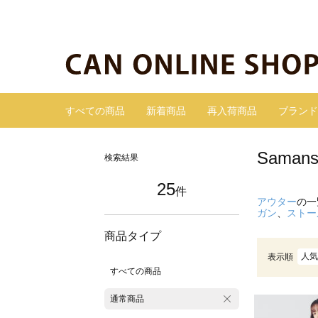
すべての商品
新着商品
再入荷商品
ブランド
Sama
検索結果
25
件
アウター
の一
ガン
、
ストー
商品タイプ
人気
表示順
すべての商品
通常商品