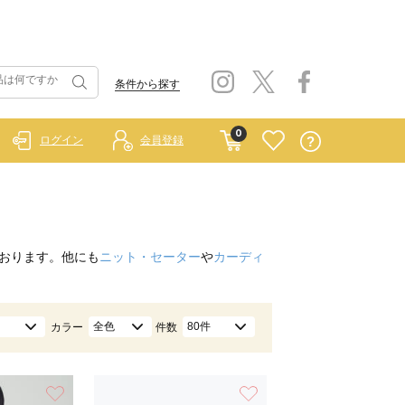
条件から探す
0
ログイン
会員登録
おります。他にも
ニット・セーター
や
カーディ
全色
80件
カラー
件数
お気に入り
お気に入り