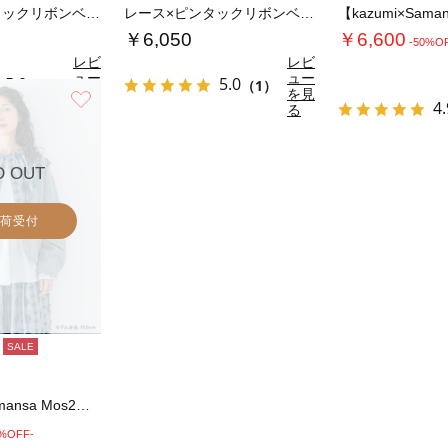
レース×ピンタックリボンベスト《限定カラーあ…
レース×ピンタックリボンベスト《限定カラーあ…
￥6,050
￥6,600
-50%O
レビ
レビ
ュー
ュー
5.0
5.0
（1）
（1）
を見
を見
お気に入り
4.
る
る
D OUT
荷受付
SALE
【kazumi×Samansa Mos2】リ…
0%OFF-