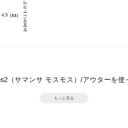
レ
ビ
ュ
4.9
（53）
ー
を
見
る
a Mos2（サマンサ モスモス）/アウターを
もっと見る