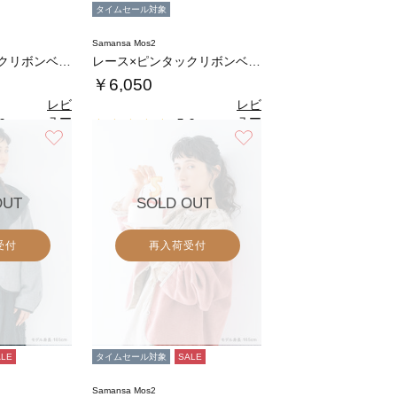
タイムセール対象
Samansa Mos2
レース×ピンタックリボンベスト《限定カラーあ…
レース×ピンタックリボンベスト《限定カラーあ…
￥6,050
レビ
レビ
ュー
ュー
0
5.0
（1）
（1）
を見
を見
お気に入り
お気に入り
る
る
OUT
SOLD OUT
受付
再入荷受付
ALE
タイムセール対象
SALE
Samansa Mos2