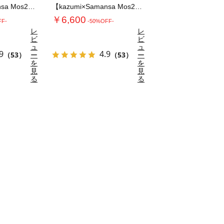
【kazumi×Samansa Mos2】リ…
【kazumi×Samansa Mos2】リ…
￥6,600
FF-
-50%OFF-
レ
レ
ビ
ビ
ュ
ュ
9
4.9
（53）
ー
（53）
ー
を
を
見
見
る
る