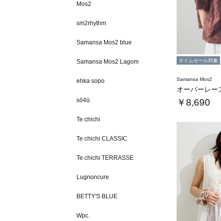
Mos2
sm2rhythm
Samansa Mos2 blue
タイムセール対象
Samansa Mos2 Lagom
Samansa Mos2
ehka sopo
sō4ū
￥8,690
Te chichi
Te chichi CLASSIC
Te chichi TERRASSE
Lugnoncure
BETTY'S BLUE
Wpc.