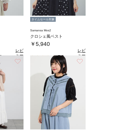
タイムセール対象
Samansa Mos2
ト
クロシェ風ベスト
￥5,940
レビ
レビ
ュー
ュー
0
5.0
（1）
（1）
を見
を見
お気に入り
お気に入り
る
る