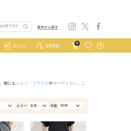
条件から探す
0
ログイン
会員登録
。他にも
シャツ・ブラウス
や
カーディガン
、
ニ
全色
80件
カラー
件数
お気に入り
お気に入り