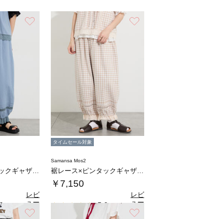
お気に入り
お気に入り
タイムセール対象
Samansa Mos2
裾レース×ピンタックギャザーパンツ《限定カラ…
裾レース×ピンタックギャザーパンツ《限定カラ…
￥7,150
レビ
レビ
ュー
ュー
0
5.0
（1）
（1）
を見
を見
お気に入り
お気に入り
る
る