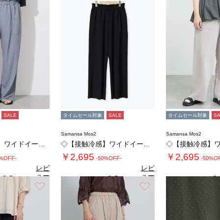
SALE
タイムセール対象
SALE
タイムセール対象
S
Samansa Mos2
Samansa Mos2
◇【接触冷感】ワイドイージーパンツ
◇【接触冷感】ワイドイージーパンツ
￥2,695
￥2,695
0%OFF-
-50%OFF-
-50%O
レビ
レビ
ュー
ュー
3.5
3.5
3.
（2）
（2）
を見
を見
お気に入り
お気に入り
る
る