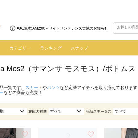
■【お知らせ】ヤマト運輸の配送遅延・停止について
カテゴリー
ランキング
スナップ
nsa Mos2（サマンサ モスモス）/ボトムス
品一覧です。
スカート
や
パンツ
など定番アイテムを取り揃えております
ー
などの商品も充実！
順
すべて
すべて
在庫の有無
商品ステータス
お気に入り
お気に入り