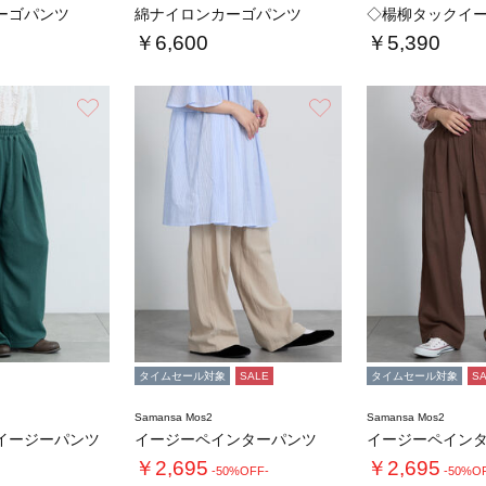
ーゴパンツ
綿ナイロンカーゴパンツ
◇楊柳タックイ
￥6,600
￥5,390
お気に入り
お気に入り
タイムセール対象
SALE
タイムセール対象
S
Samansa Mos2
Samansa Mos2
イージーパンツ
イージーペインターパンツ
イージーペイン
￥2,695
￥2,695
-50%OFF-
-50%O