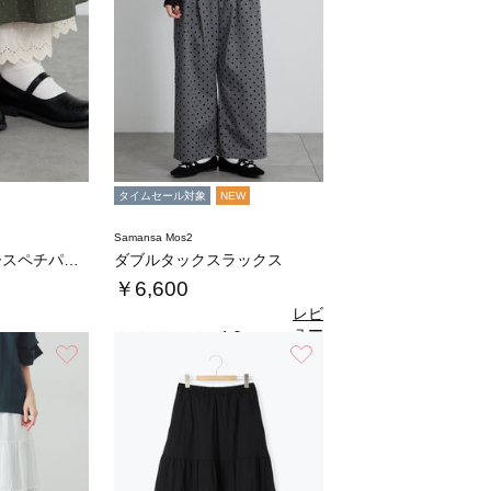
タイムセール対象
NEW
Samansa Mos2
裾スカラップレースペチパンツ
ダブルタックスラックス
￥6,600
レビ
ュー
4.0
（1）
を見
お気に入り
お気に入り
る