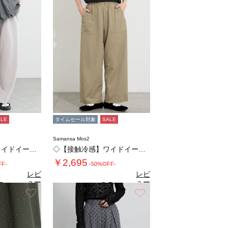
ALE
タイムセール対象
SALE
Samansa Mos2
◇【接触冷感】ワイドイージーパンツ
◇【接触冷感】ワイドイージーパンツ
￥2,695
FF-
-50%OFF-
レビ
レビ
ュー
ュー
5
3.5
（2）
（2）
を見
を見
お気に入り
お気に入り
る
る