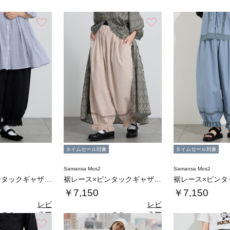
お気に入り
お気に入り
タイムセール対象
タイムセール対象
Samansa Mos2
Samansa Mos2
裾レース×ピンタックギャザーパンツ《限定カラ…
裾レース×ピンタックギャザーパンツ《限定カラ…
￥7,150
￥7,150
レビ
レビ
ュー
ュー
5.0
5.0
5.
（1）
（1）
を見
を見
お気に入り
お気に入り
る
る