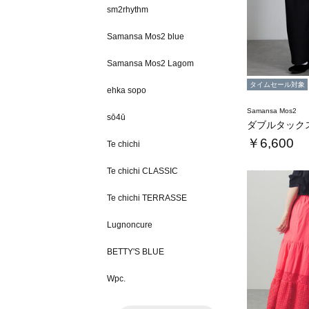
sm2rhythm
Samansa Mos2 blue
Samansa Mos2 Lagom
タイムセール対象
ehka sopo
Samansa Mos2
sō4ū
ダブルタック
￥6,600
Te chichi
Te chichi CLASSIC
Te chichi TERRASSE
Lugnoncure
BETTY'S BLUE
Wpc.