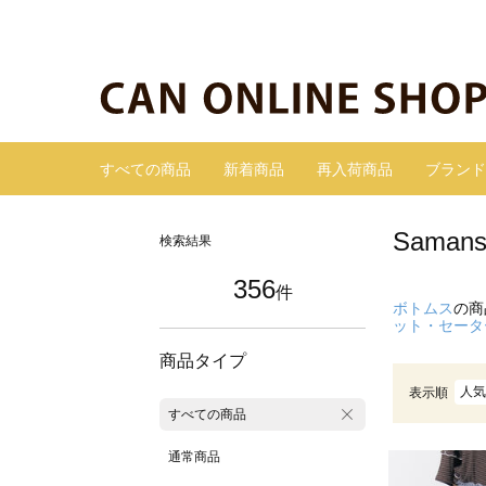
すべての商品
新着商品
再入荷商品
ブランド
Sama
検索結果
356
件
ボトムス
の商
ット・セータ
商品タイプ
人気
表示順
すべての商品
通常商品