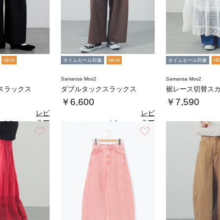
NEW
タイムセール対象
NEW
タイムセール対象
N
Samansa Mos2
Samansa Mos2
スラックス
ダブルタックスラックス
裾レース切替ス
￥6,600
￥7,590
レビ
レビ
ュー
ュー
4.0
4.0
（1）
（1）
を見
を見
お気に入り
お気に入り
る
る