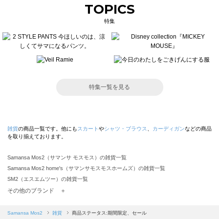
TOPICS
特集
特集一覧を見る
雑貨
の商品一覧です。他にも
スカート
や
シャツ・ブラウス
、
カーディガン
などの商品
を取り揃えております。
Samansa Mos2（サマンサ モスモス）の雑貨一覧
Samansa Mos2 home's（サマンサモスモスホームズ）の雑貨一覧
SM2（エスエムツー）の雑貨一覧
TSUHARU by Samansa Mos2（ツハルバイサマンサモスモス）の雑貨一覧
その他のブランド ＋
sm2rhythm（サマンサモスモス リズム）の雑貨一覧
Samansa Mos2 blue（サマンサモスモス ブルー）の雑貨一覧
Samansa Mos2
雑貨
商品ステータス:期間限定、セール