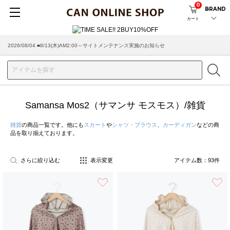
0
BRAND
カート
2026/07/29 ■【お知らせ】ヤマト運輸の配送遅延・停止について
Samansa Mos2（サマンサ モスモス）/雑貨
雑貨
の商品一覧です。他にも
スカート
や
シャツ・ブラウス
、
カーディガン
などの商
品を取り揃えております。
さらに絞り込む
表示変更
アイテム数：
93
件
お気に入り