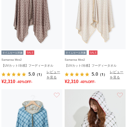
タイムセール対象
SALE
タイムセール対象
SALE
Samansa Mos2
Samansa Mos2
【UVカット/冷感】フーディータオル
【UVカット/冷感】フーディータオル
レビュー
レビュー
5.0
5.0
（1）
（1）
を見る
を見る
¥2,310
¥2,310
-40%OFF-
-40%OFF-
お気に入り