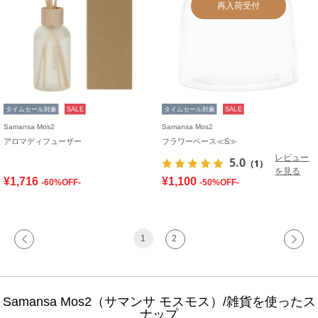
再入荷受付
タイムセール対象
SALE
タイムセール対象
SALE
Samansa Mos2
Samansa Mos2
アロマディフューザー
フラワーベース≪S≫
レビュー
5.0
（1）
を見る
¥1,716
¥1,100
-60%OFF-
-50%OFF-
1
2
Samansa Mos2（サマンサ モスモス）/雑貨を使ったス
ナップ