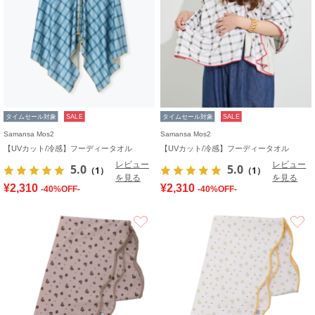
タイムセール対象
SALE
タイムセール対象
SALE
Samansa Mos2
Samansa Mos2
【UVカット/冷感】フーディータオル
【UVカット/冷感】フーディータオル
レビュー
レビュー
5.0
5.0
（1）
（1）
を見る
を見る
¥2,310
¥2,310
-40%OFF-
-40%OFF-
お気に入り