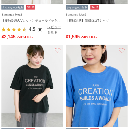
タイムセール対象
SALE
タイムセール対象
SALE
Samansa Mos2
Samansa Mos2
【接触冷感/UVカット】チュールドッキングカットソー
【接触冷感】刺繍ロゴTシャツ
レビュー
4.5
（6）
を見る
¥2,145
¥1,595
-50%OFF-
-50%OFF-
お気に入り