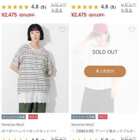
レビュー
レビュー
4.8
4.8
（5）
（5）
を見る
を見る
¥2,475
¥2,475
-50%OFF-
-50%OFF-
お気に入り
SOLD OUT
再入荷受付
タイムセール対象
SALE
タイムセール対象
SALE
Samansa Mos2
Samansa Mos2
ボーダーヘンリーネックカットソー
◇【接触冷感】アソート袖タックプルオーバー
レビュー
レビュー