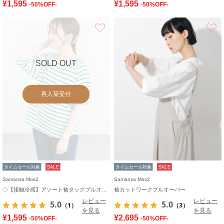
¥1,595
¥1,595
-50%OFF-
-50%OFF-
お気に入り
SOLD OUT
再入荷受付
タイムセール対象
SALE
タイムセール対象
SALE
Samansa Mos2
Samansa Mos2
◇【接触冷感】アソート袖タックプルオーバー
袖カットワークプルオーバー
レビュー
レビュー
5.0
5.0
（1）
（3）
を見る
を見る
¥1,595
¥2,695
-50%OFF-
-50%OFF-