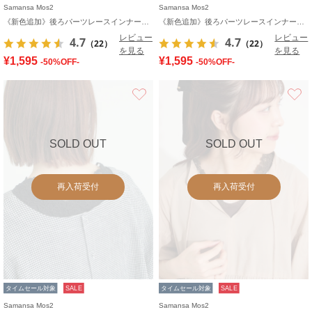
Samansa Mos2
Samansa Mos2
《新色追加》後ろパーツレースインナー【接触冷感】
《新色追加》後ろパーツレースインナー【接触冷感】
レビュー
レビュー
4.7
4.7
（22）
（22）
を見る
を見る
¥1,595
¥1,595
-50%OFF-
-50%OFF-
お気に入り
SOLD OUT
SOLD OUT
再入荷受付
再入荷受付
タイムセール対象
SALE
タイムセール対象
SALE
Samansa Mos2
Samansa Mos2