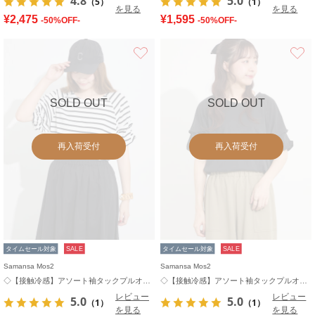
4.8
5.0
（5）
（1）
を見る
を見る
¥2,475
¥1,595
-50%OFF-
-50%OFF-
お気に入り
SOLD OUT
SOLD OUT
再入荷受付
再入荷受付
タイムセール対象
SALE
タイムセール対象
SALE
Samansa Mos2
Samansa Mos2
◇【接触冷感】アソート袖タックプルオーバー
◇【接触冷感】アソート袖タックプルオーバー
レビュー
レビュー
5.0
5.0
（1）
（1）
を見る
を見る