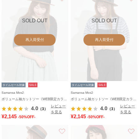
SOLD OUT
SOLD OUT
再入荷受付
再入荷受付
タイムセール対象
SALE
タイムセール対象
SALE
Samansa Mos2
Samansa Mos2
ボリューム袖カットソー《WEB限定カラーあり》
ボリューム袖カットソー《WEB限定カラーあり》
レビュー
レビュー
4.0
4.0
（3）
（3）
を見る
を見る
¥2,145
¥2,145
-50%OFF-
-50%OFF-
お気に入り