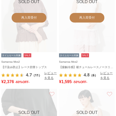
SOLD OUT
SOLD OUT
再入荷受付
再入荷受付
タイムセール対象
SALE
タイムセール対象
SALE
Samansa Mos2
Samansa Mos2
【汗染み防止】レース切替トップス
【接触冷感】裾チュールレースノースリーブ
レビュー
レビュー
4.7
4.8
（11）
（6）
を見る
を見る
¥2,376
¥1,595
-60%OFF-
-50%OFF-
お気に入り
SOLD OUT
SOLD OUT