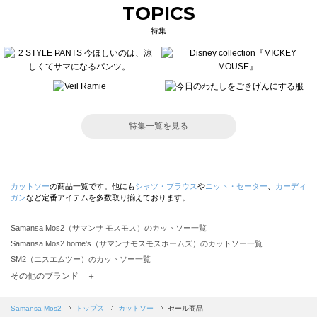
TOPICS
特集
特集一覧を見る
カットソー
の商品一覧です。他にも
シャツ・ブラウス
や
ニット・セーター
、
カーディ
ガン
など定番アイテムを多数取り揃えております。
Samansa Mos2（サマンサ モスモス）のカットソー一覧
Samansa Mos2 home's（サマンサモスモスホームズ）のカットソー一覧
SM2（エスエムツー）のカットソー一覧
TSUHARU by Samansa Mos2（ツハルバイサマンサモスモス）のカットソー一覧
その他のブランド ＋
sm2rhythm（サマンサモスモス リズム）のカットソー一覧
Samansa Mos2 blue（サマンサモスモス ブルー）のカットソー一覧
Samansa Mos2
トップス
カットソー
セール商品