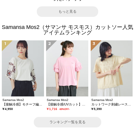
もっと見る
Samansa Mos2（サマンサ モスモス）カットソー人気
アイテムランキング
1
2
3
Samansa Mos2
Samansa Mos2
Samansa Mos2
【接触冷感】モチーフ編みコンビカットソー
【接触冷感/UVカット】フリル袖カットソー
カットワーク刺繍レースカットソー
￥4,950
￥1,716
￥5,390
-60%OFF-
ランキング一覧を見る