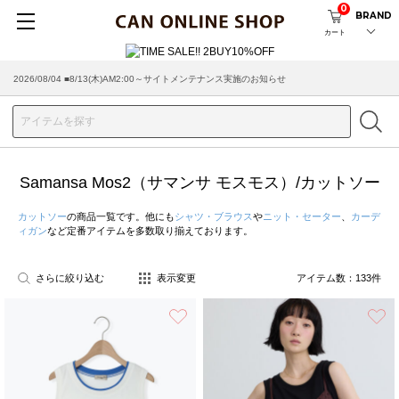
0
BRAND
カート
2026/07/29 ■【お知らせ】ヤマト運輸の配送遅延・停止について
Samansa Mos2（サマンサ モスモス）/カットソー
カットソー
の商品一覧です。他にも
シャツ・ブラウス
や
ニット・セーター
、
カーデ
ィガン
など定番アイテムを多数取り揃えております。
さらに絞り込む
表示変更
アイテム数：
133
件
お気に入り