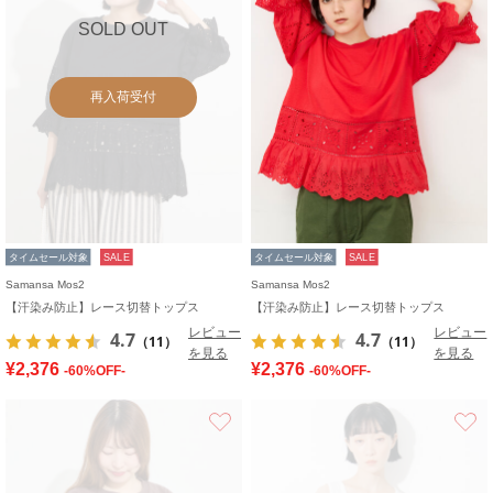
SOLD OUT
再入荷受付
タイムセール対象
SALE
タイムセール対象
SALE
Samansa Mos2
Samansa Mos2
【汗染み防止】レース切替トップス
【汗染み防止】レース切替トップス
レビュー
レビュー
4.7
4.7
（11）
（11）
を見る
を見る
¥2,376
¥2,376
-60%OFF-
-60%OFF-
お気に入り