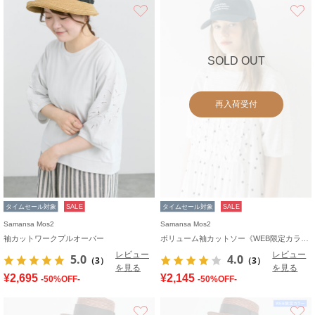
お気に入り
SOLD OUT
再入荷受付
タイムセール対象
SALE
タイムセール対象
SALE
Samansa Mos2
Samansa Mos2
袖カットワークプルオーバー
ボリューム袖カットソー《WEB限定カラーあり》
レビュー
レビュー
5.0
4.0
（3）
（3）
を見る
を見る
¥2,695
¥2,145
-50%OFF-
-50%OFF-
お気に入り