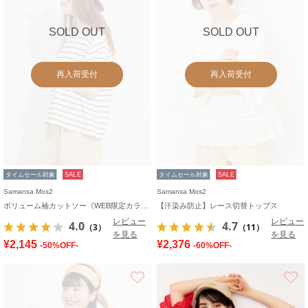
SOLD OUT
SOLD OUT
再入荷受付
再入荷受付
タイムセール対象
SALE
タイムセール対象
SALE
Samansa Mos2
Samansa Mos2
ボリューム袖カットソー《WEB限定カラーあり》
【汗染み防止】レース切替トップス
レビュー
レビュー
4.0
4.7
（3）
（11）
を見る
を見る
¥2,145
¥2,376
-50%OFF-
-60%OFF-
お気に入り