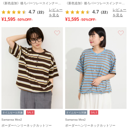
《新色追加》後ろパーツレースインナー【接触冷感】
《新色追加》後ろパーツレースインナー【接触冷感】
レビュー
レビュー
4.7
4.7
（22）
（22）
を見る
を見る
¥1,595
¥1,595
-50%OFF-
-50%OFF-
お気に入り
タイムセール対象
SALE
タイムセール対象
SALE
Samansa Mos2
Samansa Mos2
ボーダーヘンリーネックカットソー
ボーダーヘンリーネックカットソー