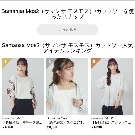
Samansa Mos2（サマンサ モスモス）/カットソーを使
ったスナップ
もっと見る
Samansa Mos2（サマンサ モスモス）カットソー人気
アイテムランキング
1
2
3
Samansa Mos2
Samansa Mos2
Samansa Mos2
【接触冷感】モチーフ編みコンビカットソー
《新色追加》スクエアネックレースノースリーブ【接触冷感】
【接触冷感】スカラップレース切替カットソー
￥4,950
￥3,850
￥4,290