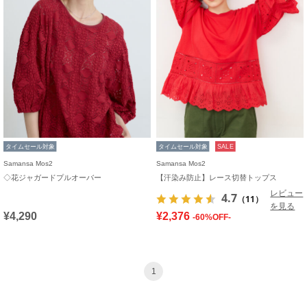
タイムセール対象
タイムセール対象
SALE
Samansa Mos2
Samansa Mos2
◇花ジャガードプルオーバー
【汗染み防止】レース切替トップス
レビュー
4.7
（11）
を見る
¥4,290
¥2,376
-60%OFF-
1