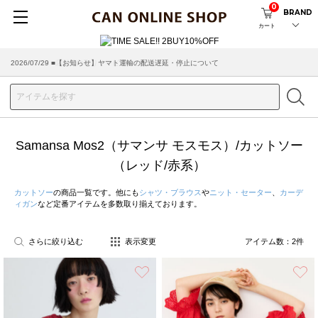
0
BRAND
カート
2026/07/29 ■【お知らせ】ヤマト運輸の配送遅延・停止について
2026/03/18 ■店舗受け取りサービスのご案内
Samansa Mos2（サマンサ モスモス）/カットソー
（レッド/赤系）
カットソー
の商品一覧です。他にも
シャツ・ブラウス
や
ニット・セーター
、
カーデ
ィガン
など定番アイテムを多数取り揃えております。
さらに絞り込む
表示変更
アイテム数：
2
件
お気に入り