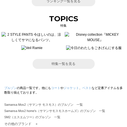
ランキング一覧を見る
TOPICS
特集
特集一覧を見る
ブルゾン
の商品一覧です。他にも
コート
や
ジャケット
、
ベスト
など定番アイテムを多
数取り揃えております。
Samansa Mos2（サマンサ モスモス）のブルゾン 一覧
Samansa Mos2 home's（サマンサモスモスホームズ）のブルゾン 一覧
SM2（エスエムツー）のブルゾン 一覧
TSUHARU by Samansa Mos2（ツハルバイサマンサモスモス）のブルゾン 一覧
その他のブランド ＋