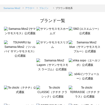
sm2rhythm（サマンサモスモス リズム）のブルゾン 一覧
Samansa Mos2 blue（サマンサモスモス ブルー）のブルゾン 一覧
Samansa Mos2
アウター
ブルゾン
ブラウン/茶色系
Samansa Mos2 Lagom（サマンサモスモス ラーゴム）のブルゾン 一覧
ehka sopo（エヘカソポ）のブルゾン 一覧
ブランド一覧
sō4ū（ソウフォーユー）のブルゾン 一覧
Te chichi（テチチ）のブルゾン 一覧
Te chichi CLASSIC（テチチ クラシック）のブルゾン 一覧
Te chichi TERRASSE（テチチ テラス）のブルゾン 一覧
Lugnoncure（ルノンキュール）のブルゾン 一覧
BETTY'S BLUE（べティーズブルー）のブルゾン 一覧
Wpc.（ワールドパーティー）のブルゾン 一覧