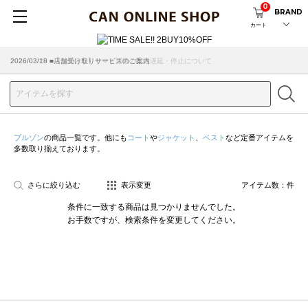
0
BRAND
カート
2026/07/29 ■【お知らせ】ヤマト運輸の配送遅延・停止について
2026/03/18 ■店舗受け取りサービスのご案内
ブルゾン
の商品一覧です。他にも
コート
や
ジャケット
、
ベスト
など定番アイテムを
多数取り揃えております。
さらに絞り込む
表示変更
アイテム数：
件
条件に一致する商品は見つかりませんでした。
お手数ですが、検索条件を変更してください。