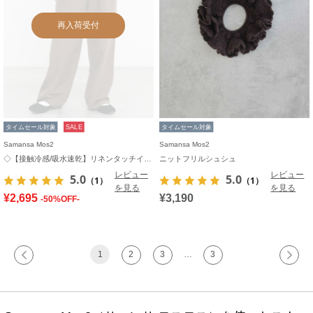
再入荷受付
タイムセール対象
SALE
タイムセール対象
Samansa Mos2
Samansa Mos2
◇【接触冷感/吸水速乾】リネンタッチイージーパンツ
ニットフリルシュシュ
レビュー
レビュー
5.0
5.0
（1）
（1）
を見る
を見る
¥2,695
¥3,190
-50%OFF-
1
2
3
…
3