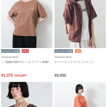
タイムセール対象
SALE
タイムセール対象
NEW
Samansa Mos2
Samansa Mos2
◇【接触冷感/UVカット】アソート刺繍Tシャツ
オーバーレースフードジャケット
¥1,375
¥8,690
-50%OFF-
お気に入り