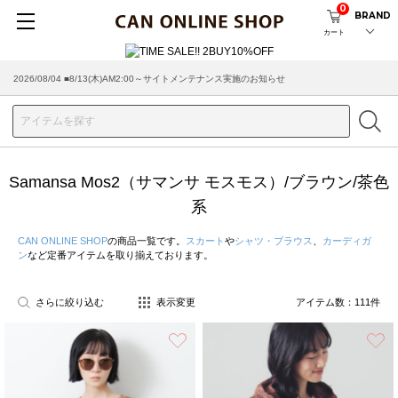
0
BRAND
カート
2026/08/04 ■8/13(木)AM2:00～サイトメンテナンス実施のお知らせ
2026/07/29 ■【お知らせ】ヤマト運輸の配送遅延・停止について
Samansa Mos2（サマンサ モスモス）/ブラウン/茶色
系
CAN ONLINE SHOP
の商品一覧です。
スカート
や
シャツ・ブラウス
、
カーディガ
ン
など定番アイテムを取り揃えております。
さらに絞り込む
表示変更
アイテム数：
111
件
お気に入り