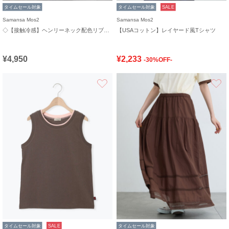
タイムセール対象
タイムセール対象
SALE
Samansa Mos2
Samansa Mos2
◇【接触冷感】ヘンリーネック配色リブワンピース
【USAコットン】レイヤード風Tシャツ
¥4,950
¥2,233
-30%OFF-
お気に入り
タイムセール対象
SALE
タイムセール対象