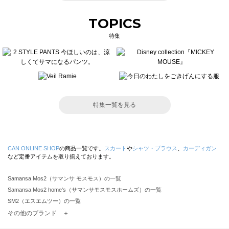
TOPICS
特集
特集一覧を見る
CAN ONLINE SHOP
の商品一覧です。
スカート
や
シャツ・ブラウス
、
カーディガン
など定番アイテムを取り揃えております。
Samansa Mos2（サマンサ モスモス）の一覧
Samansa Mos2 home's（サマンサモスモスホームズ）の一覧
SM2（エスエムツー）の一覧
TSUHARU by Samansa Mos2（ツハルバイサマンサモスモス）の一覧
その他のブランド ＋
sm2rhythm（サマンサモスモス リズム）の一覧