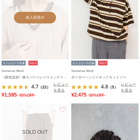
再入荷受付
タイムセール対象
SALE
タイムセール対象
SALE
Samansa Mos2
Samansa Mos2
《新色追加》後ろパーツレースインナー【接触冷感】
ボーダーヘンリーネックカットソー
レビュー
レビュー
4.7
4.8
（22）
（5）
を見る
を見る
¥1,595
¥2,475
-50%OFF-
-50%OFF-
お気に入り
SOLD OUT