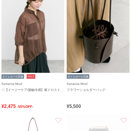
タイムセール対象
SALE
タイムセール対象
Samansa Mos2
Samansa Mos2
◇【イージーケア/接触冷感】裾ドロストシャツ
フラワーショルダーバッグ
¥2,475
¥5,500
-50%OFF-
お気に入り