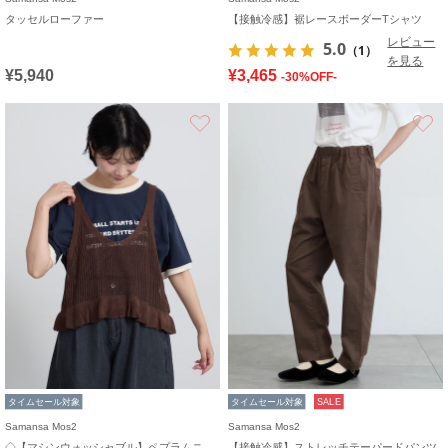
タッセルローファー
【接触冷感】裾レースボーダーTシャツ
レビュー
5.0
（1）
を見る
¥5,940
¥3,465
-30%OFF-
お気に入り
タイムセール対象
タイムセール対象
SALE
Samansa Mos2
Samansa Mos2
◇【マシンウォッシャブル】ペプラムニットビスチェ
【接触冷感】ストレッチテーパードパンツ