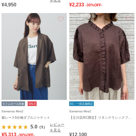
を見る
¥4,950
¥2,233
-30%OFF-
お気に入り
タイムセール対象
SALE
EC・一部店舗限定
Samansa Mos2
Samansa Mos2
裾レース5分袖ダブルジャケット
【立川店/EC限定】リネンクラシックフリルブラウス
レビュー
5.0
（1）
を見る
¥5,313
¥12,100
-30%OFF-