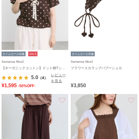
タイムセール対象
SALE
タイムセール対象
Samansa Mos2
Samansa Mos2
【オーガニックコットン】ドット柄Tシャツ
フラワースカラップバブーシュカ
レビュー
5.0
（4）
を見る
¥1,595
¥3,850
-50%OFF-
お気に入り