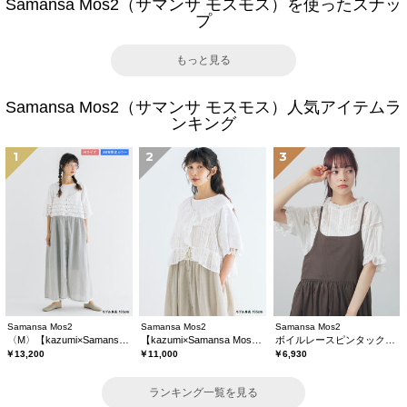
Samansa Mos2（サマンサ モスモス）を使ったスナッ
プ
もっと見る
Samansa Mos2（サマンサ モスモス）人気アイテムラ
ンキング
1
2
3
Samansa Mos2
Samansa Mos2
Samansa Mos2
〈M〉【kazumi×Samansa Mos2】キャミワンピース《WEB限定カラーあり》
【kazumi×Samansa Mos2】レースフリルブラウス
ボイルレースピンタックブラウス
￥13,200
￥11,000
￥6,930
ランキング一覧を見る