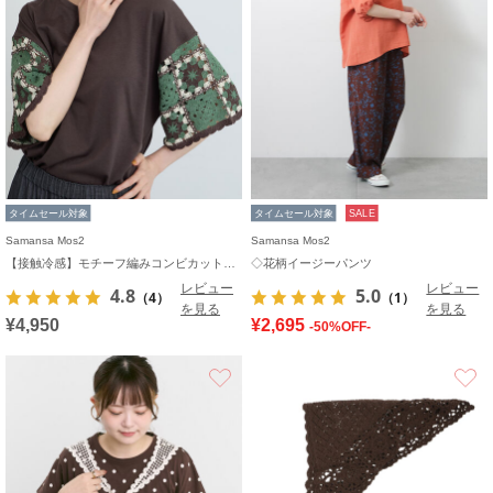
タイムセール対象
タイムセール対象
SALE
Samansa Mos2
Samansa Mos2
【接触冷感】モチーフ編みコンビカットソー
◇花柄イージーパンツ
レビュー
レビュー
4.8
5.0
（4）
（1）
を見る
を見る
¥4,950
¥2,695
-50%OFF-
お気に入り