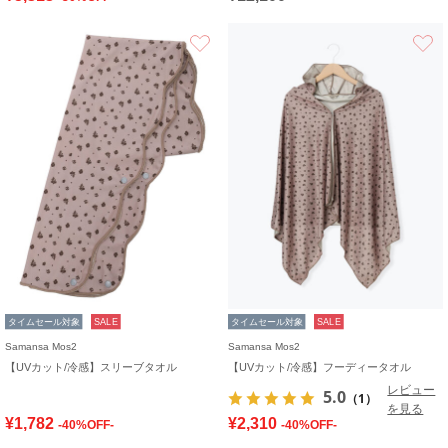
お気に入り
タイムセール対象
SALE
タイムセール対象
SALE
Samansa Mos2
Samansa Mos2
【UVカット/冷感】スリーブタオル
【UVカット/冷感】フーディータオル
レビュー
5.0
（1）
を見る
¥1,782
¥2,310
-40%OFF-
-40%OFF-