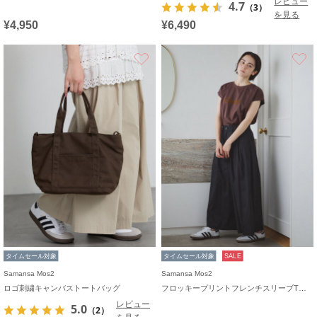
レビュー
4.7
（3）
を見る
¥4,950
¥6,490
お気に入り
タイムセール対象
タイムセール対象
SALE
Samansa Mos2
Samansa Mos2
ロゴ刺繍キャンバストートバッグ
フロッキープリントフレンチスリーブTシャツ
レビュー
5.0
（2）