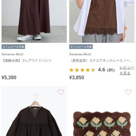
タイムセール対象
タイムセール対象
Samansa Mos2
Samansa Mos2
【接触冷感】フレアワイドパンツ
《新色追加》スクエアネックレースノースリーブ【接触冷感】
レビュー
4.6
（31）
を見る
¥5,390
¥3,850
お気に入り