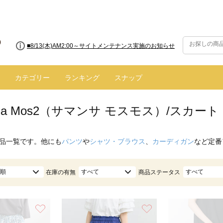
■8/13(木)AM2:00～サイトメンテナンス実施のお知らせ
カテゴリー
ランキング
スナップ
nsa Mos2（サマンサ モスモス）/スカー
品一覧です。他にも
パンツ
や
シャツ・ブラウス
、
カーディガン
など定番
順
すべて
すべて
在庫の有無
商品ステータス
お気に入り
お気に入り