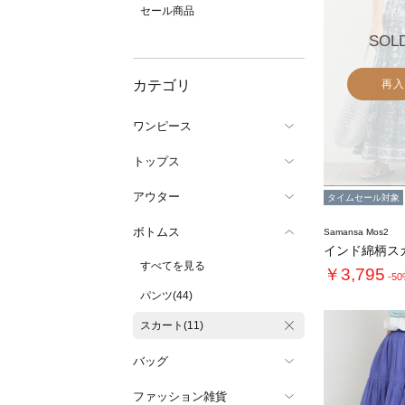
セール商品
SOL
カテゴリ
再入
ワンピース
トップス
アウター
タイムセール対象
ボトムス
Samansa Mos2
インド綿柄ス
すべてを見る
￥3,795
-5
パンツ(44)
スカート(11)
バッグ
ファッション雑貨