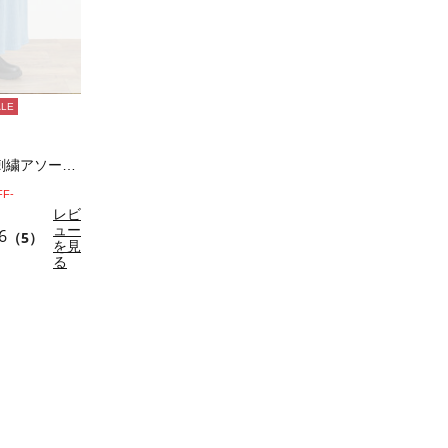
ALE
ベロアプリーツ/刺繍アソートナロースカート
FF-
レビ
ュー
6
（5）
を見
る