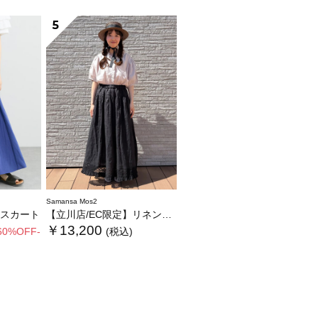
5
Samansa Mos2
スカート
【立川店/EC限定】リネンノスタルジータックフリルスカート
￥13,200
60%OFF-
(税込)