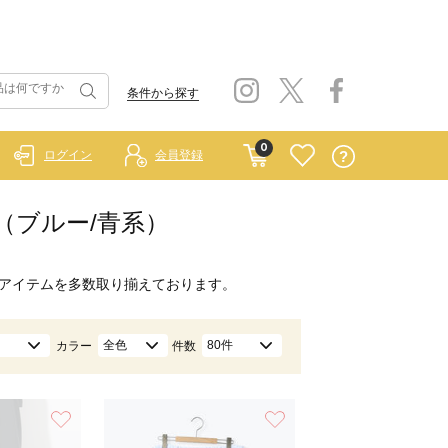
条件から探す
0
ログイン
会員登録
ト（ブルー/青系）
アイテムを多数取り揃えております。
全色
80件
カラー
件数
お気に入り
お気に入り