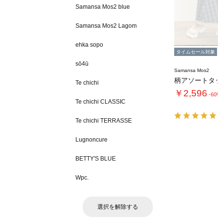
Samansa Mos2 blue
Samansa Mos2 Lagom
ehka sopo
タイムセール対象
sō4ū
Samansa Mos2
柄アソートタ
Te chichi
￥2,596
-6
Te chichi CLASSIC
Te chichi TERRASSE
Lugnoncure
BETTY'S BLUE
Wpc.
選択を解除する