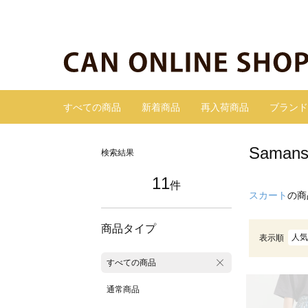
すべての商品
新着商品
再入荷商品
ブランド
Sama
検索結果
11
件
スカート
の商
商品タイプ
人気
表示順
すべての商品
通常商品