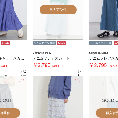
再入荷受付
SALE
タイムセール対象
SALE
タイムセール対象
S
Samansa Mos2
Samansa Mos2
インドボイルギャザースカート
デニムフレアスカート
デニムフレアス
￥3,795
￥3,795
0%OFF-
-50%OFF-
-50%O
レビ
レ
ュー
ビ
4.3
（3）
を見
ュ
お気に入り
お気に入り
4.8
4.
る
（12）
ー
を
見
る
D OUT
SOLD 
荷受付
再入荷