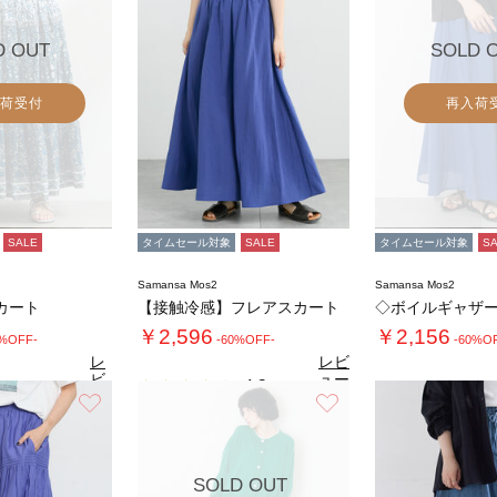
D OUT
SOLD 
荷受付
再入荷
SALE
タイムセール対象
SALE
タイムセール対象
S
Samansa Mos2
Samansa Mos2
カート
【接触冷感】フレアスカート
◇ボイルギャザ
￥2,596
￥2,156
0%OFF-
-60%OFF-
-60%O
レ
レビ
ビ
ュー
4.2
（6）
ュ
を見
お気に入り
お気に入り
4.4
（19）
ー
る
を
見
る
SOLD OUT