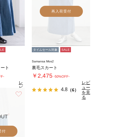
再入荷受付
ALE
タイムセール対象
SALE
Samansa Mos2
カート
裏毛スカート
￥2,475
FF-
-50%OFF-
レ
レビ
ビ
ュー
4.8
（6）
ュ
を見
お気に入り
8
（12）
ー
る
を
見
る
OUT
受付