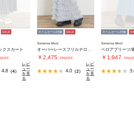
SALE
タイムセール対象
SALE
タイムセール対象
S
Samansa Mos2
Samansa Mos2
ックスカート
オーバーレースフリルナロースカート
￥2,475
￥1,947
0%OFF-
-70%OFF-
-70%O
レビ
レビ
ュー
ュー
4.8
4.0
3.
（4）
（2）
を見
を見
る
る