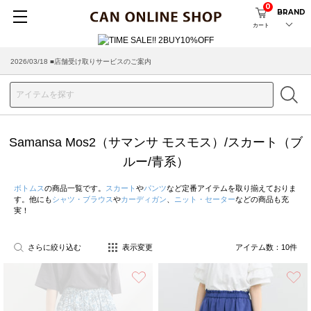
0
BRAND
カート
2026/03/18 ■店舗受け取りサービスのご案内
Samansa Mos2（サマンサ モスモス）/スカート（ブ
ルー/青系）
ボトムス
の商品一覧です。
スカート
や
パンツ
など定番アイテムを取り揃えておりま
す。他にも
シャツ・ブラウス
や
カーディガン
、
ニット・セーター
などの商品も充
実！
さらに絞り込む
表示変更
アイテム数：
10
件
お気に入り