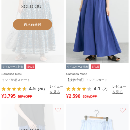
SOLD OUT
再入荷受付
タイムセール対象
SALE
タイムセール対象
SALE
Samansa Mos2
Samansa Mos2
インド綿柄スカート
【接触冷感】フレアスカート
レビュー
レビュー
4.5
4.1
（20）
（7）
を見る
を見る
¥3,795
¥2,596
-50%OFF-
-60%OFF-
お気に入り