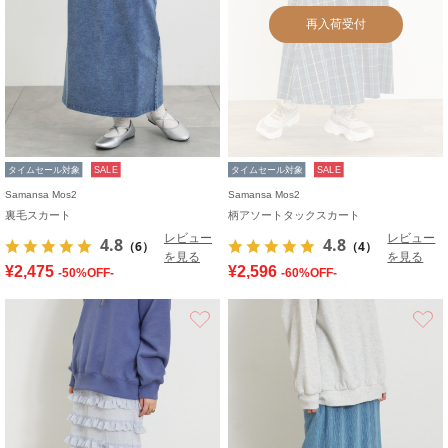
再入荷受付
タイムセール対象
SALE
タイムセール対象
SALE
Samansa Mos2
Samansa Mos2
裏毛スカート
柄アソートタックスカート
レビュー
レビュー
4.8
4.8
（6）
（4）
を見る
を見る
¥2,475
¥2,596
-50%OFF-
-60%OFF-
お気に入り