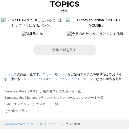
TOPICS
特集
特集一覧を見る
ボトムス
の商品一覧です。
スカート
や
パンツ
など定番アイテムを取り揃えておりま
す。他にも
シャツ・ブラウス
や
カーディガン
、
ニット・セーター
などの商品も充実！
Samansa Mos2（サマンサ モスモス）のスカート一覧
Samansa Mos2 home's（サマンサモスモスホームズ）のスカート一覧
SM2（エスエムツー）のスカート一覧
TSUHARU by Samansa Mos2（ツハルバイサマンサモスモス）のスカート一覧
その他のブランド ＋
sm2rhythm（サマンサモスモス リズム）のスカート一覧
Samansa Mos2 blue（サマンサモスモス ブルー）のスカート一覧
Samansa Mos2
ボトムス
スカート
ブルー/青系