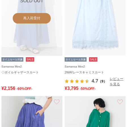
SOLD OUT
再入荷受付
タイムセール対象
SALE
タイムセール対象
SALE
Samansa Mos2
Samansa Mos2
◇ボイルギャザースカート
2WAYレースキャミスカート
レビュー
4.7
（9）
を見る
¥2,156
¥3,795
-60%OFF-
-50%OFF-
お気に入り