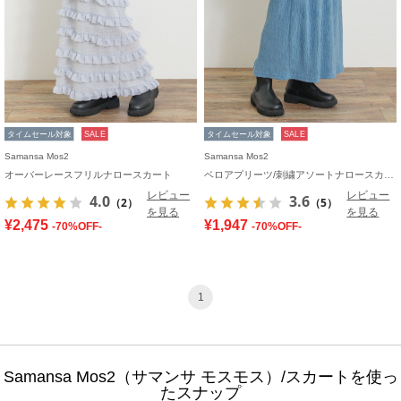
タイムセール対象
SALE
タイムセール対象
SALE
Samansa Mos2
Samansa Mos2
オーバーレースフリルナロースカート
ベロアプリーツ/刺繍アソートナロースカート
レビュー
レビュー
4.0
3.6
（2）
（5）
を見る
を見る
¥2,475
¥1,947
-70%OFF-
-70%OFF-
1
Samansa Mos2（サマンサ モスモス）/スカートを使っ
たスナップ