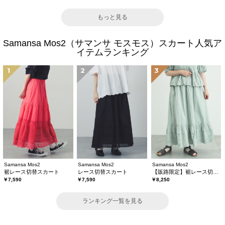
もっと見る
Samansa Mos2（サマンサ モスモス）スカート人気ア
イテムランキング
1
2
3
Samansa Mos2
Samansa Mos2
Samansa Mos2
裾レース切替スカート
レース切替スカート
【販路限定】裾レース切替ギャザースカート
￥7,590
￥7,590
￥8,250
ランキング一覧を見る