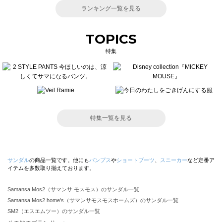
ランキング一覧を見る
TOPICS
特集
特集一覧を見る
サンダル
の商品一覧です。他にも
パンプス
や
ショートブーツ
、
スニーカー
など定番ア
イテムを多数取り揃えております。
Samansa Mos2（サマンサ モスモス）のサンダル一覧
Samansa Mos2 home's（サマンサモスモスホームズ）のサンダル一覧
SM2（エスエムツー）のサンダル一覧
TSUHARU by Samansa Mos2（ツハルバイサマンサモスモス）のサンダル一覧