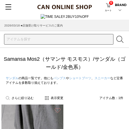
0
BRAND
カート
2026/03/18 ■店舗受け取りサービスのご案内
Samansa Mos2（サマンサ モスモス）/サンダル（ゴ
ールド/金色系）
サンダル
の商品一覧です。他にも
パンプス
や
ショートブーツ
、
スニーカー
など定番
アイテムを多数取り揃えております。
さらに絞り込む
表示変更
アイテム数：
1
件
お気に入り