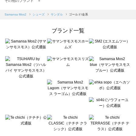
その他のブランド ＋
sm2rhythm（サマンサモスモス リズム）のサンダル一覧
Samansa Mos2 blue（サマンサモスモス ブルー）のサンダル一覧
Samansa Mos2
シューズ
サンダル
ゴールド/金系
Samansa Mos2 Lagom（サマンサモスモス ラーゴム）のサンダル一覧
ehka sopo（エヘカソポ）のサンダル一覧
ブランド一覧
sō4ū（ソウフォーユー）のサンダル一覧
Te chichi（テチチ）のサンダル一覧
Te chichi CLASSIC（テチチ クラシック）のサンダル一覧
Te chichi TERRASSE（テチチ テラス）のサンダル一覧
Lugnoncure（ルノンキュール）のサンダル一覧
BETTY'S BLUE（べティーズブルー）のサンダル一覧
Wpc.（ワールドパーティー）のサンダル一覧