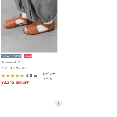
タイムセール対象
SALE
Samansa Mos2
メダリオンサンダル
レビュー
4.8
（6）
を見る
¥3,245
-50%OFF-
1