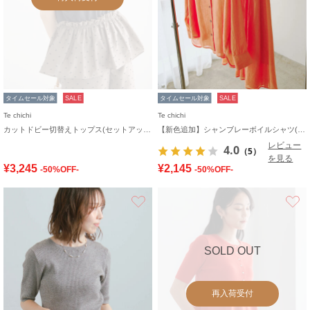
タイムセール対象
SALE
タイムセール対象
SALE
Te chichi
Te chichi
カットドビー切替えトップス(セットアップ可)
【新色追加】シャンブレーボイルシャツ(セットアップ可)《2026 SUMMER LOOK item》
レビュー
4.0
（5）
を見る
¥3,245
¥2,145
-50%OFF-
-50%OFF-
お気に入り
SOLD OUT
再入荷受付