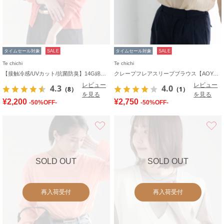
タイムセール対象
SALE
タイムセール対象
SALE
Te chichi
Te chichi
【接触冷感/UVカット/抗菌防臭】14G綿ポリクルーカーディガン《新色追加》
クレープフレアスリーブブラウス【AOYAMA FASHION ASSOCIATION × Té chichi】
レビュー
レビュー
4.3
4.0
（8）
（1）
を見る
を見る
¥2,200
¥2,750
-50%OFF-
-50%OFF-
お気に入り
SOLD OUT
SOLD OUT
再入荷受付
再入荷受付