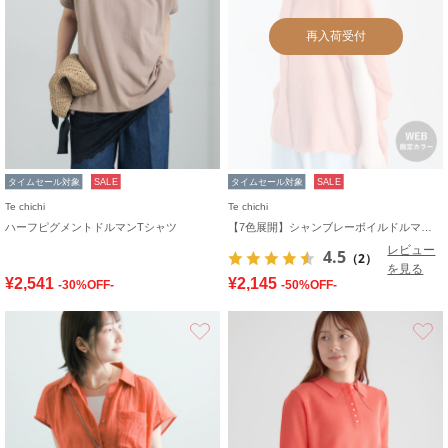
再入荷受付
タイムセール対象
SALE
タイムセール対象
SALE
Te chichi
Te chichi
ハーフピグメントドルマンTシャツ
【7色展開】シャンブレーボイルドルマンシャツ
レビュー
4.5
（2）
を見る
¥2,541
¥2,145
-30%OFF-
-50%OFF-
お気に入り