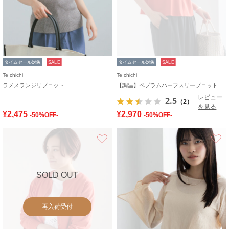
タイムセール対象
SALE
タイムセール対象
SALE
Te chichi
Te chichi
ラメメランジリブニット
【調温】ペプラムハーフスリーブニット
レビュー
2.5
（2）
を見る
¥2,475
¥2,970
-50%OFF-
-50%OFF-
お気に入り
SOLD OUT
再入荷受付