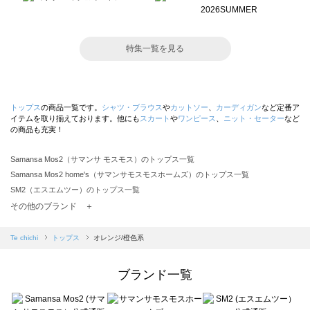
特集一覧を見る
トップス
の商品一覧です。
シャツ・ブラウス
や
カットソー
、
カーディガン
など定番ア
イテムを取り揃えております。他にも
スカート
や
ワンピース
、
ニット・セーター
など
の商品も充実！
Samansa Mos2（サマンサ モスモス）のトップス一覧
Samansa Mos2 home's（サマンサモスモスホームズ）のトップス一覧
SM2（エスエムツー）のトップス一覧
TSUHARU by Samansa Mos2（ツハルバイサマンサモスモス）のトップス一覧
その他のブランド ＋
sm2rhythm（サマンサモスモス リズム）のトップス一覧
Samansa Mos2 blue（サマンサモスモス ブルー）のトップス一覧
Te chichi
トップス
オレンジ/橙色系
Samansa Mos2 Lagom（サマンサモスモス ラーゴム）のトップス一覧
ehka sopo（エヘカソポ）のトップス一覧
ブランド一覧
sō4ū（ソウフォーユー）のトップス一覧
Te chichi（テチチ）のトップス一覧