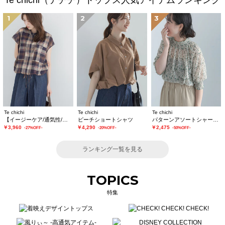
Te chichi（テチチ）トップス人気アイテムランキング
1
2
3
Te chichi
Te chichi
Te chichi
【イージーケア/通気性/マシンウォッシャブル】チェックドロストシャツ
ピーチショートシャツ
パターンアソートシャーリングブラウス《追加生産》
￥3,960
￥4,290
￥2,475
-27%OFF-
-20%OFF-
-50%OFF-
ランキング一覧を見る
TOPICS
特集