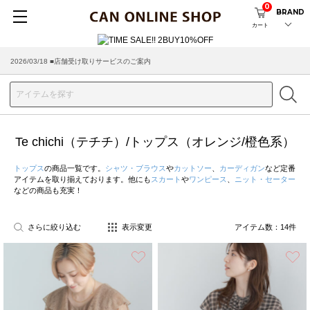
0
BRAND
カート
2026/03/18 ■店舗受け取りサービスのご案内
Te chichi（テチチ）/トップス（オレンジ/橙色系）
トップス
の商品一覧です。
シャツ・ブラウス
や
カットソー
、
カーディガン
など定番
アイテムを取り揃えております。他にも
スカート
や
ワンピース
、
ニット・セーター
などの商品も充実！
さらに絞り込む
表示変更
アイテム数：
14
件
お気に入り