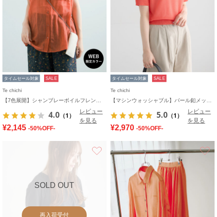
タイムセール対象
SALE
タイムセール対象
SALE
Te chichi
Te chichi
【7色展開】シャンブレーボイルフレンチスリーブシャツ
【マシンウォッシャブル】パール釦メッシュニットポロ
レビュー
レビュー
4.0
5.0
（1）
（1）
を見る
を見る
¥2,145
¥2,970
-50%OFF-
-50%OFF-
お気に入り
SOLD OUT
再入荷受付