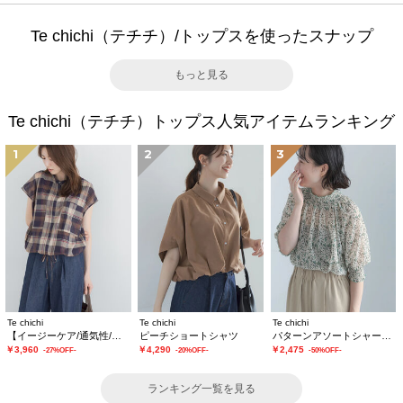
Te chichi（テチチ）/トップスを使ったスナップ
もっと見る
Te chichi（テチチ）トップス人気アイテムランキング
1
2
3
Te chichi
Te chichi
Te chichi
【イージーケア/通気性/マシンウォッシャブル】チェックドロストシャツ
ピーチショートシャツ
パターンアソートシャーリングブラウス《追加生産》
￥3,960
￥4,290
￥2,475
-27%OFF-
-20%OFF-
-50%OFF-
ランキング一覧を見る