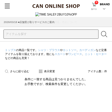
0
BRAND
カート
2026/03/18 ■店舗受け取りサービスのご案内
トップス
の商品一覧です。
シャツ・ブラウス
や
カットソー
、
カーディガン
など定番
アイテムを取り揃えております。他にも
スカート
や
ワンピース
、
ニット・セーター
などの商品も充実！
さらに絞り込む
表示変更
アイテム数：
件
条件に一致する商品は見つかりませんでした。
お手数ですが、検索条件を変更してください。