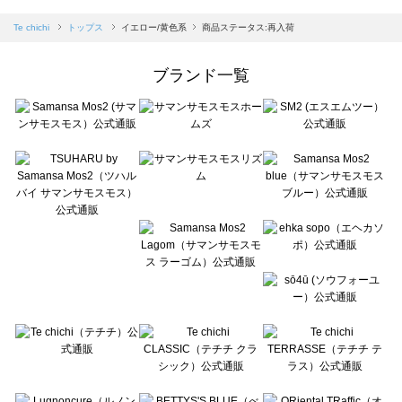
sm2rhythm（サマンサモスモス リズム）のトップス一覧
Samansa Mos2 blue（サマンサモスモス ブルー）のトップス一覧
Te chichi
トップス
イエロー/黄色系
商品ステータス:再入荷
Samansa Mos2 Lagom（サマンサモスモス ラーゴム）のトップス一覧
ehka sopo（エヘカソポ）のトップス一覧
ブランド一覧
sō4ū（ソウフォーユー）のトップス一覧
Te chichi（テチチ）のトップス一覧
Te chichi CLASSIC（テチチ クラシック）のトップス一覧
Te chichi TERRASSE（テチチ テラス）のトップス一覧
Lugnoncure（ルノンキュール）のトップス一覧
BETTY'S BLUE（べティーズブルー）のトップス一覧
Wpc.（ワールドパーティー）のトップス一覧