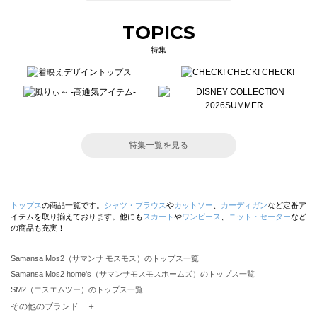
TOPICS
特集
特集一覧を見る
トップス
の商品一覧です。
シャツ・ブラウス
や
カットソー
、
カーディガン
など定番ア
イテムを取り揃えております。他にも
スカート
や
ワンピース
、
ニット・セーター
など
の商品も充実！
Samansa Mos2（サマンサ モスモス）のトップス一覧
Samansa Mos2 home's（サマンサモスモスホームズ）のトップス一覧
SM2（エスエムツー）のトップス一覧
TSUHARU by Samansa Mos2（ツハルバイサマンサモスモス）のトップス一覧
その他のブランド ＋